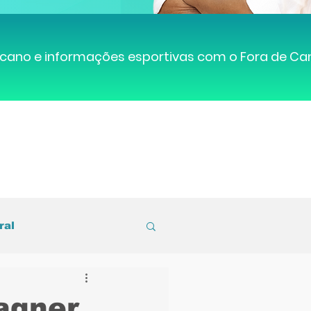
cano e informações esportivas com o Fora de C
ral
entral de Caruaru
agner