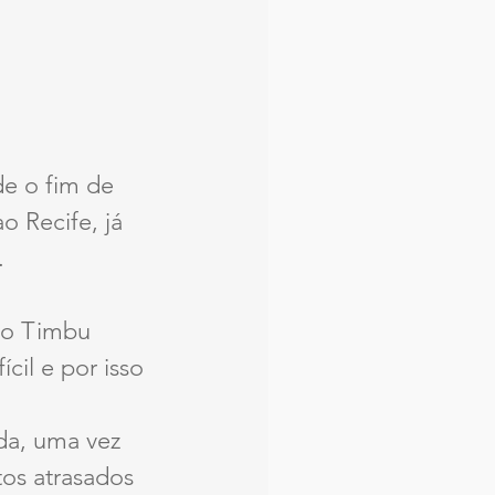
e o fim de 
 Recife, já 
.
 o Timbu 
il e por isso 
da, uma vez 
os atrasados 