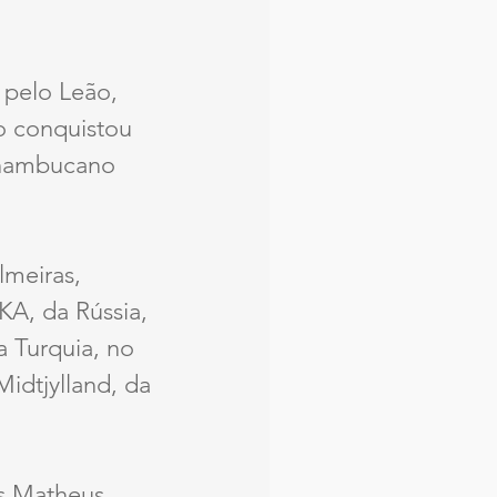
 pelo Leão, 
o conquistou 
rnambucano 
lmeiras, 
A, da Rússia, 
 Turquia, no 
idtjylland, da 
os Matheus 