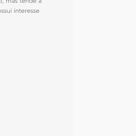
, mas tende a 
ssui interesse 