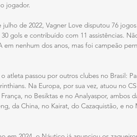
o jogador.
 julho de 2022, Vagner Love disputou 76 jogos
30 gols e contribuído com 11 assistências. Nã
e A em nenhum dos anos, mas foi campeão pe
o atleta passou por outros clubes no Brasil: Pa
inthians. Na Europa, por sua vez, atuou no CSK
França, no Besiktas e no Analyaspor, ambos da
, da China, no Kairat, do Cazaquistão, e no M
lho em 2024, o Náutico já anunciou os zagueir