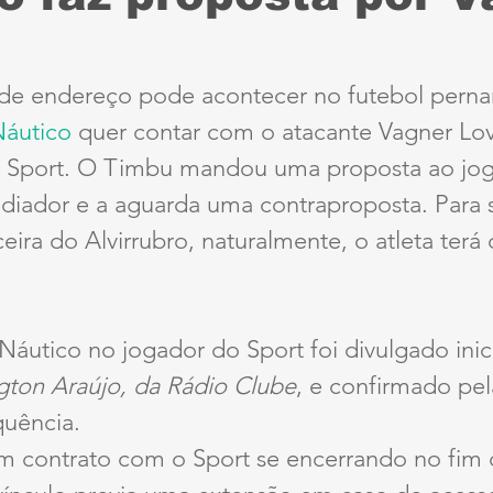
Sport
Série B
ciclismo
parapan
Dest
e endereço pode acontecer no futebol pern
áutico 
quer contar com o atacante Vagner Lov
anta Cruz
Série A3
futebol do interior PE
 Sport. O Timbu mandou uma proposta ao jog
diador e a aguarda uma contraproposta. Para s
ernambucana
Jogos Escolares
Retrô
CBF
eira do Alvirrubro, naturalmente, o atleta terá 
ertadores
Copa do Brasil
Copa América
Náutico no jogador do Sport foi divulgado inic
ngton Araújo, da Rádio Clube
, e confirmado pe
quência.
m contrato com o Sport se encerrando no fim 