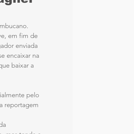
aque
Náutico
ambucano. 
e, em fim de 
Seleção Brasileira
ador enviada 
e encaixar na 
Arbitragem
que baixar a 
ialmente pelo 
la reportagem 
da 