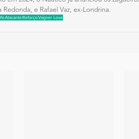
a Redonda, e Rafael Vaz, ex-Londrina.
ife
Atacante
Reforço
Vagner Love