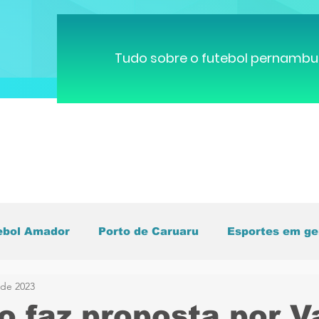
Tudo sobre o futebol pernambu
ebol Amador
Porto de Caruaru
Esportes em ge
 de 2023
pa do Mundo
Brasileirão
Pernambucano
C
o faz proposta por V