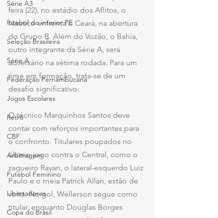
Série A3
feira (22), no estádio dos Aflitos, o 
futebol do interior PE
Náutico enfrenta o Ceará, na abertura 
do Grupo B. Além do Vozão, o Bahia, 
Seleção Brasileira
outro integrante da Série A, será 
Série A
adversário na sétima rodada. Para um 
time em formação, trata-se de um 
Federação Pernambucana
desafio significativo.
Jogos Escolares
O técnico Marquinhos Santos deve 
Retrô
contar com reforços importantes para 
CBF
o confronto. Titulares poupados no 
último jogo contra o Central, como o 
Arbitragem
zagueiro Rayan, o lateral-esquerdo Luiz 
Futebol Feminino
Paulo e o meia Patrick Allan, estão de 
Libertadores
volta. No gol, Wellerson segue como 
titular, enquanto Douglas Borges 
Copa do Brasil