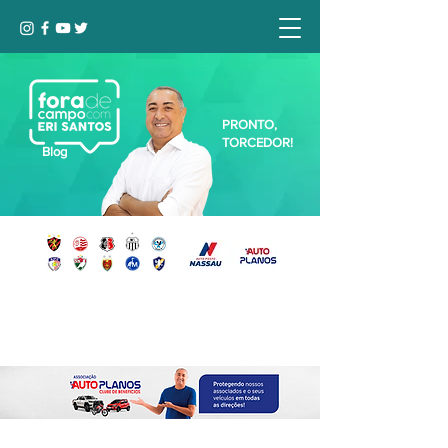
PRONTO,
TORCEDOR!
Blog
Seja bem-vindo, Torcedor (a)!