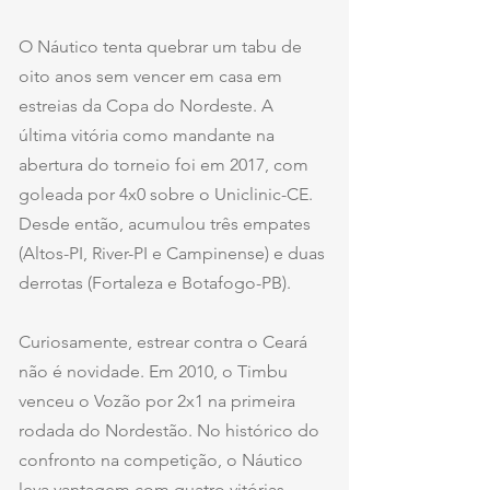
O Náutico tenta quebrar um tabu de 
oito anos sem vencer em casa em 
estreias da Copa do Nordeste. A 
última vitória como mandante na 
abertura do torneio foi em 2017, com 
goleada por 4x0 sobre o Uniclinic-CE. 
Desde então, acumulou três empates 
(Altos-PI, River-PI e Campinense) e duas 
derrotas (Fortaleza e Botafogo-PB).
Curiosamente, estrear contra o Ceará 
não é novidade. Em 2010, o Timbu 
venceu o Vozão por 2x1 na primeira 
rodada do Nordestão. No histórico do 
confronto na competição, o Náutico 
leva vantagem com quatro vitórias, 