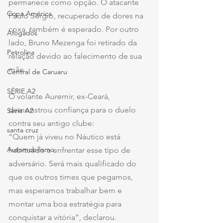
permanece como opção. O atacante 
Copa América
Paulo Sérgio, recuperado de dores na 
coxa, também é esperado. Por outro 
Afogados
lado, Bruno Mezenga foi retirado da 
Petrolina
relação devido ao falecimento de sua 
mãe.
Central de Caruaru
SÉRIE A2
O volante Auremir, ex-Ceará, 
demonstrou confiança para o duelo 
Série A2
contra seu antigo clube:
santa cruz
“Quem já viveu no Náutico está 
Automobilismo
habituado a enfrentar esse tipo de 
adversário. Será mais qualificado do 
que os outros times que pegamos, 
mas esperamos trabalhar bem e 
montar uma boa estratégia para 
conquistar a vitória”, declarou.