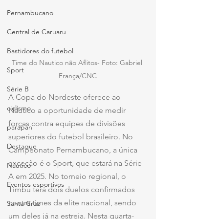
Pernambucano
Central de Caruaru
Bastidores do futebol
Time do Nautico não Aflitos- Foto: Gabriel 
Sport
França/CNC
Série B
A Copa do Nordeste oferece ao 
ciclismo
Náutico a oportunidade de medir 
forças contra equipes de divisões 
parapan
superiores do futebol brasileiro. No 
Destaque
Campeonato Pernambucano, a única 
exceção é o Sport, que estará na Série 
Náutico
A em 2025. No torneio regional, o 
Eventos esportivos
Timbu terá dois duelos confirmados 
contra times da elite nacional, sendo 
Santa Cruz
um deles já na estreia. Nesta quarta-