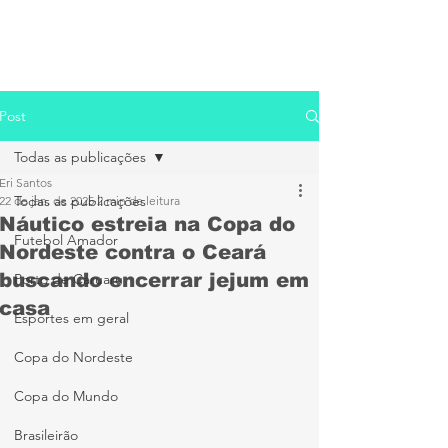
Post
Todas as publicações
Eri Santos
Todas as publicações
22 de jan. de 2025
2 min de leitura
Náutico estreia na Copa do
Futebol Amador
Nordeste contra o Ceará
buscando encerrar jejum em
Porto de Caruaru
casa
Esportes em geral
Copa do Nordeste
Copa do Mundo
Brasileirão