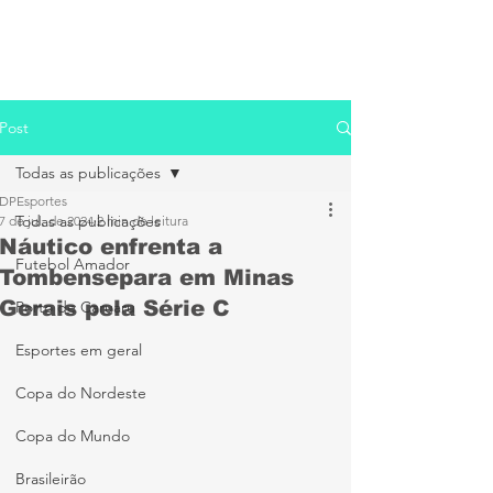
Post
Todas as publicações
DPEsportes
Todas as publicações
7 de jul. de 2024
2 min de leitura
Náutico enfrenta a
Futebol Amador
Tombensepara em Minas
Gerais pela Série C
Porto de Caruaru
Esportes em geral
Copa do Nordeste
Copa do Mundo
Brasileirão