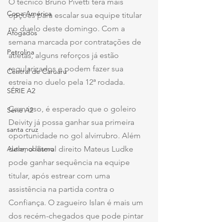
O técnico Bruno Pivetti terá mais 
Copa América
opções para escalar sua equipe titular 
no duelo deste domingo. Com a 
Afogados
semana marcada por contratações de 
Petrolina
atletas, alguns reforços já estão 
regularizados e podem fazer sua 
Central de Caruaru
estreia no duelo pela 12ª rodada.
SÉRIE A2
Com isso, é esperado que o goleiro 
Série A2
Deivity já possa ganhar sua primeira 
santa cruz
oportunidade no gol alvirrubro. Além 
Automobilismo
dele, o lateral direito Mateus Ludke 
pode ganhar sequência na equipe 
titular, após estrear com uma 
assistência na partida contra o 
Confiança. O zagueiro Islan é mais um 
dos recém-chegados que pode pintar 