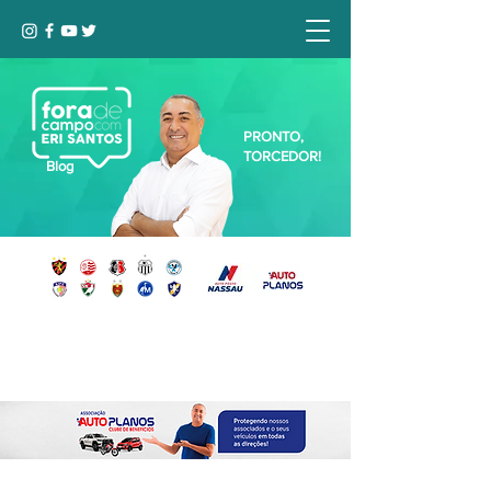
PRONTO,
TORCEDOR!
Blog
Seja bem-vindo, Torcedor (a)!