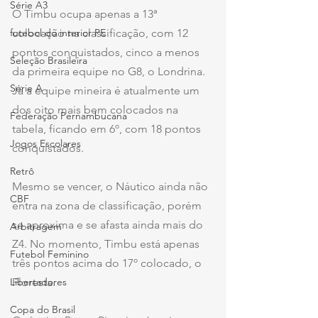
Série A3
O Timbu ocupa apenas a 13ª 
futebol do interior PE
colocação na classificação, com 12 
pontos conquistados, cinco a menos 
Seleção Brasileira
da primeira equipe no G8, o Londrina. 
Série A
Já a equipe mineira é atualmente um 
dos oito mais bem colocados na 
Federação Pernambucana
tabela, ficando em 6º, com 18 pontos 
Jogos Escolares
conquistados. 
Retrô
Mesmo se vencer, o Náutico ainda não 
CBF
entra na zona de classificação, porém 
se aproxima e se afasta ainda mais do 
Arbitragem
Z4. No momento, Timbu está apenas 
Futebol Feminino
três pontos acima do 17º colocado, o 
Libertadores
Floresta.
Copa do Brasil