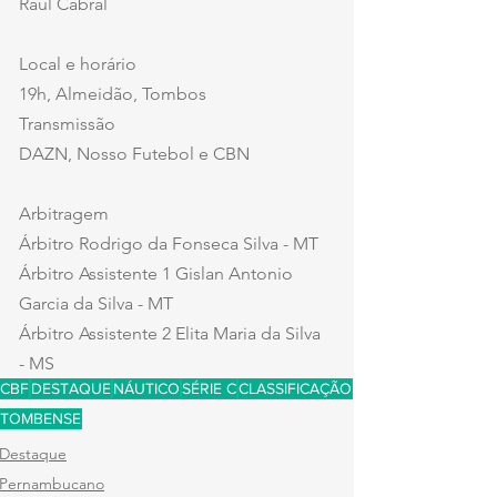
Raul Cabral
Local e horário 
19h, Almeidão, Tombos
Transmissão
DAZN, Nosso Futebol e CBN 
Arbitragem 
Árbitro Rodrigo da Fonseca Silva - MT
Árbitro Assistente 1 Gislan Antonio 
Garcia da Silva - MT
Árbitro Assistente 2 Elita Maria da Silva 
- MS
CBF
DESTAQUE
NÁUTICO
SÉRIE C
CLASSIFICAÇÃO
TOMBENSE
Destaque
Pernambucano