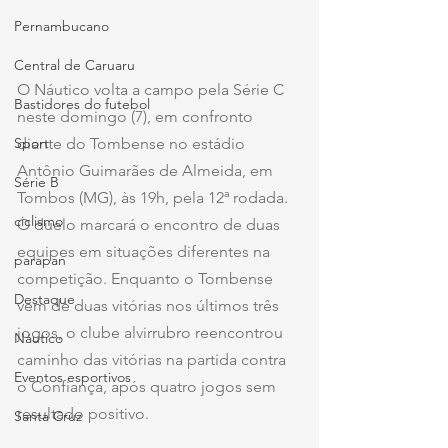
Pernambucano
Central de Caruaru
O Náutico volta a campo pela Série C 
Bastidores do futebol
neste domingo (7), em confronto 
Sport
diante do Tombense no estádio 
Antônio Guimarães de Almeida, em 
Série B
Tombos (MG), às 19h, pela 12ª rodada. 
ciclismo
O duelo marcará o encontro de duas 
equipes em situações diferentes na 
parapan
competição. Enquanto o Tombense 
Destaque
vem de duas vitórias nos últimos três 
jogos, o clube alvirrubro reencontrou 
Náutico
caminho das vitórias na partida contra 
Eventos esportivos
o Confiança, após quatro jogos sem 
resultado positivo.
Santa Cruz