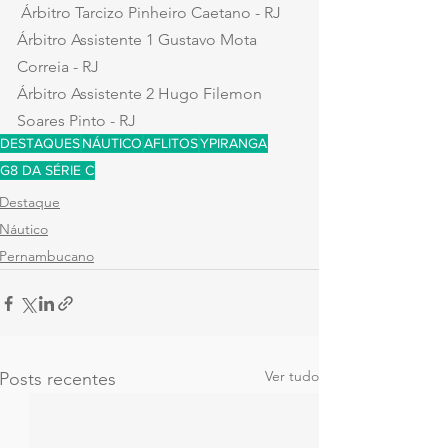
 Árbitro Tarcizo Pinheiro Caetano - RJ
Árbitro Assistente 1 Gustavo Mota 
Correia - RJ
Árbitro Assistente 2 Hugo Filemon 
Soares Pinto - RJ
DESTAQUES
NÁUTICO
AFLITOS
YPIRANGA
G8 DA SÉRIE C
Destaque
Náutico
Pernambucano
Ver tudo
Posts recentes