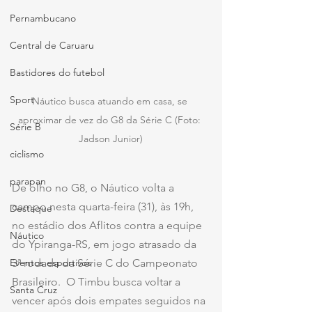
Pernambucano
Central de Caruaru
Bastidores do futebol
Sport
Náutico busca atuando em casa, se 
aproximar de vez do G8 da Série C (Foto: 
Série B
Jadson Junior)
ciclismo
parapan
De olho no G8, o Náutico volta a 
campo nesta quarta-feira (31), às 19h, 
Destaque
no estádio dos Aflitos contra a equipe 
Náutico
do Ypiranga-RS, em jogo atrasado da 
Eventos esportivos
3ª rodada da Série C do Campeonato 
Brasileiro.  O Timbu busca voltar a 
Santa Cruz
vencer após dois empates seguidos na 