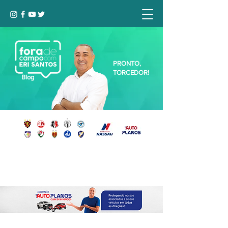
PRONTO,
TORCEDOR!
Blog
Seja bem-vindo, Torcedor (a)!