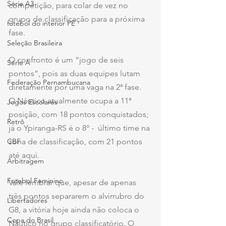
Série A3
competição, para colar de vez no 
grupo de classificação para a próxima 
futebol do interior PE
fase.
Seleção Brasileira
O confronto é um “jogo de seis 
Série A
pontos”, pois as duas equipes lutam 
Federação Pernambucana
diretamente por uma vaga na 2ª fase.  
O Náutico atualmente ocupa a 11ª 
Jogos Escolares
posição, com 18 pontos conquistados; 
Retrô
já o Ypiranga-RS é o 8º -  último time na 
CBF
zona de classificação, com 21 pontos 
até aqui.
Arbitragem
Futebol Feminino
Vale lembrar que, apesar de apenas 
três pontos separarem o alvirrubro do 
Libertadores
G8, a vitória hoje ainda não coloca o 
Copa do Brasil
Náutico no grupo classificatório. O 