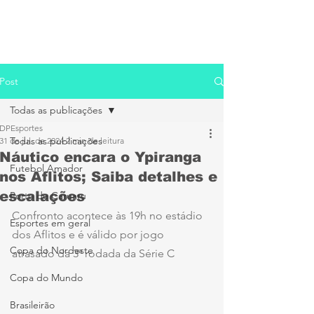
Post
Todas as publicações
DPEsportes
Todas as publicações
31 de jul. de 2024
2 min de leitura
Náutico encara o Ypiranga
Futebol Amador
nos Aflitos; Saiba detalhes e
escalações
Porto de Caruaru
Confronto acontece às 19h no estádio 
Esportes em geral
dos Aflitos e é válido por jogo 
Copa do Nordeste
atrasado da 3ª rodada da Série C
Copa do Mundo
Brasileirão