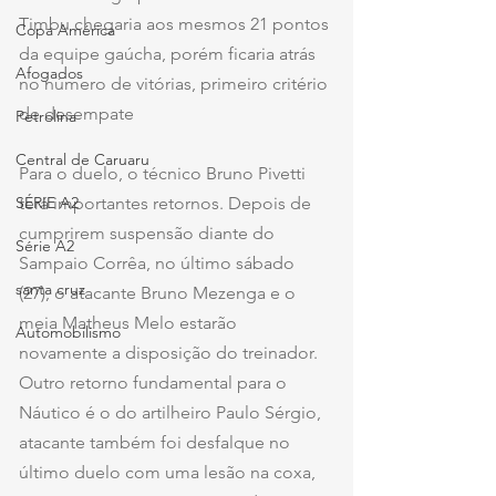
Timbu chegaria aos mesmos 21 pontos 
Copa América
da equipe gaúcha, porém ficaria atrás 
Afogados
no número de vitórias, primeiro critério 
de desempate
Petrolina
Central de Caruaru
Para o duelo, o técnico Bruno Pivetti 
SÉRIE A2
terá importantes retornos. Depois de 
cumprirem suspensão diante do 
Série A2
Sampaio Corrêa, no último sábado 
santa cruz
(27), o atacante Bruno Mezenga e o 
meia Matheus Melo estarão 
Automobilismo
novamente a disposição do treinador. 
Outro retorno fundamental para o 
Náutico é o do artilheiro Paulo Sérgio, 
atacante também foi desfalque no 
último duelo com uma lesão na coxa, 