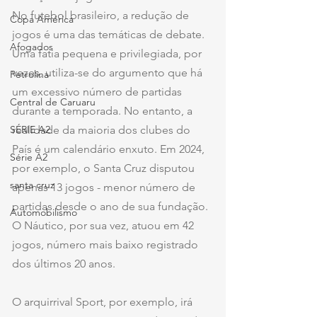
No futebol brasileiro, a redução de 
Copa América
jogos é uma das temáticas de debate. 
Afogados
Uma fatia pequena e privilegiada, por 
vezes, utiliza-se do argumento que há 
Petrolina
um excessivo número de partidas 
Central de Caruaru
durante a temporada. No entanto, a 
SÉRIE A2
realidade da maioria dos clubes do 
País é um calendário enxuto. Em 2024, 
Série A2
por exemplo, o Santa Cruz disputou 
santa cruz
apenas 13 jogos - menor número de 
partidas desde o ano de sua fundação. 
Automobilismo
O Náutico, por sua vez, atuou em 42 
jogos, número mais baixo registrado 
dos últimos 20 anos. 
O arquirrival Sport, por exemplo, irá 