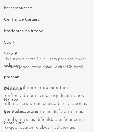
Pernambucano
Central de Caruaru
Bastidores do futebol
Sport
Série B
Náutico e Santa Cruz lutam para sobreviver 
ciclismo
sem jogos (Foto: Rafael Vieira/ DP Foto)
parapan
O futebol pernambucano tem 
Destaque
enfrentado uma crise significativa nos 
Náutico
últimos anos, caracterizada não apenas 
Eventos esportivos
pelo desempenho insatisfatório, mas 
também pelas dificuldades financeiras, 
Santa Cruz
o que levaram clubes tradicionais 