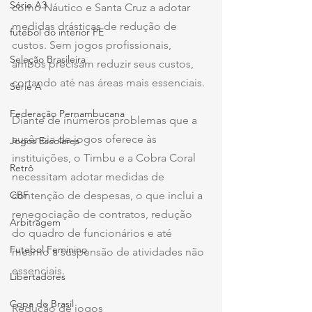
Série A3
como Náutico e Santa Cruz a adotar 
medidas drásticas de redução de 
futebol do interior PE
custos. Sem jogos profissionais, 
Seleção Brasileira
ambos precisam reduzir seus custos, 
cortando até nas áreas mais essenciais.
Série A
Federação Pernambucana
Diante de inúmeros problemas que a 
ausência de jogos oferece às 
Jogos Escolares
instituições, o Timbu e a Cobra Coral 
Retrô
necessitam adotar medidas de 
CBF
contenção de despesas, o que inclui a 
renegociação de contratos, redução 
Arbitragem
do quadro de funcionários e até 
Futebol Feminino
mesmo a suspensão de atividades não 
essenciais.
Libertadores
Copa do Brasil
Redução de jogos 