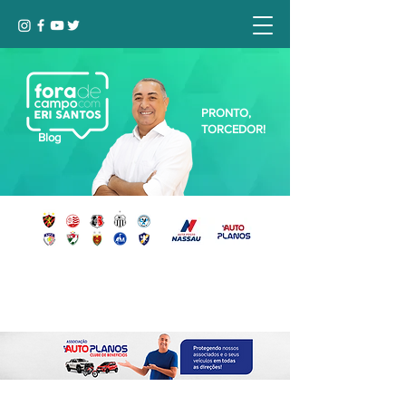
PRONTO,
TORCEDOR!
Blog
Seja bem-vindo, Torcedor (a)!