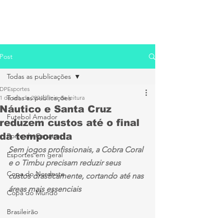
Post
Todas as publicações
DPEsportes
Todas as publicações
1 de set. de 2024
2 min de leitura
Náutico e Santa Cruz
Futebol Amador
reduzem custos até o final
da temporada
Porto de Caruaru
Sem jogos profissionais, a Cobra Coral 
Esportes em geral
e o Timbu precisam reduzir seus 
Copa do Nordeste
custos drasticamente, cortando até nas 
áreas mais essenciais
Copa do Mundo
Brasileirão