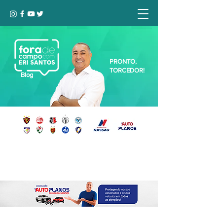
PRONTO,
TORCEDOR!
Blog
Seja bem-vindo, Torcedor (a)!