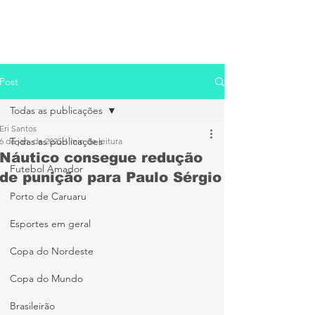
Post
Todas as publicações
Eri Santos
Todas as publicações
6 de jan. de 2025
1 min de leitura
Náutico consegue redução
Futebol Amador
de punição para Paulo Sérgio
Porto de Caruaru
Esportes em geral
Copa do Nordeste
Copa do Mundo
Brasileirão