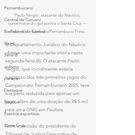
Pernambucano
Paulo Sérgio, atacante do Náutico, 
Central de Caruaru
comemorando gol contra o Santa Cruz — 
Bastidores do futebol
Foto: Aldo Carneiro/Pernambuco Press 
Sport
O Departamento Jurídico do Náutico 
obteve uma importante vitória nesta 
Série B
segunda-feira (6). O atacante Paulo 
ciclismo
Sérgio, que inicialmente estaria 
suspenso dos três primeiros jogos do 
parapan
Campeonato Pernambucano 2025, teve 
Destaque
sua pena reduzida para apenas um 
jogo, além de uma doação de R$ 5 mil 
Náutico
para uma ONG em Paulista.
Eventos esportivos
Santa Cruz
Com a decisão do presidente do 
Tribunal de Justiça Desportiva de 