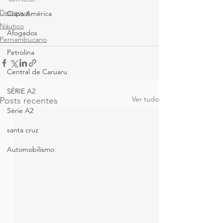
Destaque
Copa América
Náutico
Afogados
Pernambucano
Petrolina
Central de Caruaru
SÉRIE A2
Ver tudo
Posts recentes
Série A2
santa cruz
Automobilismo