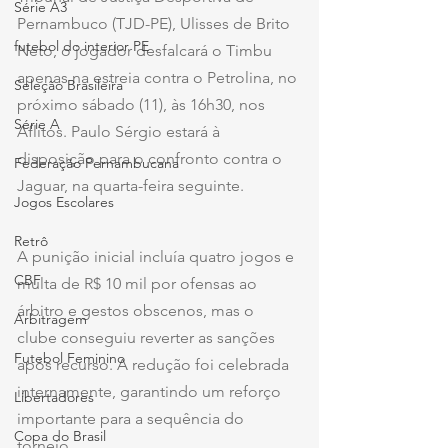
Série A3
Pernambuco (TJD-PE), Ulisses de Brito 
futebol do interior PE
Neto, o jogador desfalcará o Timbu 
apenas na estreia contra o Petrolina, no 
Seleção Brasileira
próximo sábado (11), às 16h30, nos 
Série A
Aflitos. Paulo Sérgio estará à 
disposição para o confronto contra o 
Federação Pernambucana
Jaguar, na quarta-feira seguinte.
Jogos Escolares
Retrô
A punição inicial incluía quatro jogos e 
CBF
multa de R$ 10 mil por ofensas ao 
árbitro e gestos obscenos, mas o 
Arbitragem
clube conseguiu reverter as sanções 
Futebol Feminino
após recurso. A redução foi celebrada 
internamente, garantindo um reforço 
Libertadores
importante para a sequência do 
Copa do Brasil
torneio.