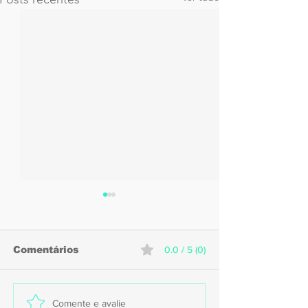
Comentários
0.0 / 5 (0)
Caruaru recebe
Sport anunci
Comente e avalie