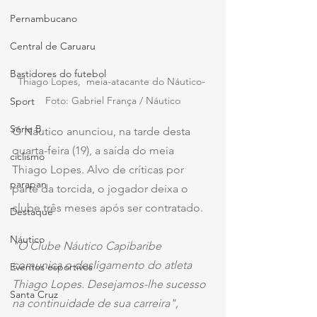
Pernambucano
Central de Caruaru
Bastidores do futebol
Thiago Lopes,  meia-atacante do Náutico- 
Foto: Gabriel França / Náutico
Sport
Série B
O Náutico anunciou, na tarde desta 
quarta-feira (19), a saída do meia 
ciclismo
Thiago Lopes. Alvo de críticas por 
parapan
parte da torcida, o jogador deixa o 
clube três meses após ser contratado.
Destaque
Náutico
"O Clube Náutico Capibaribe 
comunica o desligamento do atleta 
Eventos esportivos
Thiago Lopes. Desejamos-lhe sucesso 
Santa Cruz
na continuidade de sua carreira", 