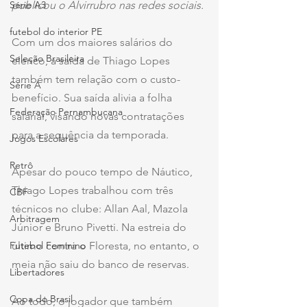
Série A3
publicou o Alvirrubro nas redes sociais. 
futebol do interior PE
Com um dos maiores salários do 
Seleção Brasileira
elenco, a saída de Thiago Lopes 
também tem relação com o custo-
Série A
benefício. Sua saída alivia a folha 
Federação Pernambucana
salarial, visando novas contratações 
para a sequência da temporada.
Jogos Escolares
Retrô
Apesar do pouco tempo de Náutico, 
Thiago Lopes trabalhou com três 
CBF
técnicos no clube: Allan Aal, Mazola 
Arbitragem
Júnior e Bruno Pivetti. Na estreia do 
Futebol Feminino
último contra o Floresta, no entanto, o 
meia não saiu do banco de reservas.
Libertadores
Copa do Brasil
Ao todo, o jogador que também 