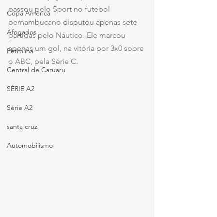
passou pelo Sport no futebol 
Copa América
pernambucano disputou apenas sete 
Afogados
partidas pelo Náutico. Ele marcou 
apenas um gol, na vitória por 3x0 sobre 
Petrolina
o ABC, pela Série C.
Central de Caruaru
SÉRIE A2
Série A2
santa cruz
Automobilismo