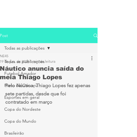
Post
Todas as publicações
NE45
Todas as publicações
19 de jun. de 2024
1 min de leitura
Náutico anuncia saída do
Futebol Amador
meia Thiago Lopes
Porto de Caruaru
Pelo Náutico, Thiago Lopes fez apenas 
sete partidas, desde que foi 
Esportes em geral
contratado em março
Copa do Nordeste
Copa do Mundo
Brasileirão