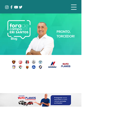
PRONTO,
TORCEDOR!
Blog
Seja bem-vindo, Torcedor (a)!