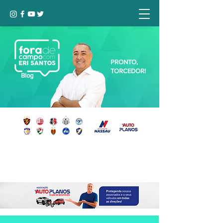
PRONTO,
TORCEDOR!
Blog
Seja bem-vindo, Torcedor (a)!