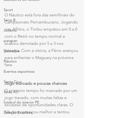
Sport
O Náutico está fora das semifinais do 
Série B
Campeonato Pernambucano. Jogando 
nos Aflitos, o Timbu empatou em 0 a 0 
ciclismo
com o Retrô no tempo normal e 
parapan
acabou derrotado por 5 a 3 nos 
pênaltis. Com a vitória, a Fênix avançou 
Destaque
para enfrentar o Maguary na próxima 
Náutico
fase.
Eventos esportivos
Santa Cruz
Jogo truncado e poucas chances
O primeiro tempo foi marcado por um 
Série A3
jogo travado, com muitas faltas e 
futebol do interior PE
escassez de oportunidades claras. O 
Náutico começou melhor e tentou 
Seleção Brasileira