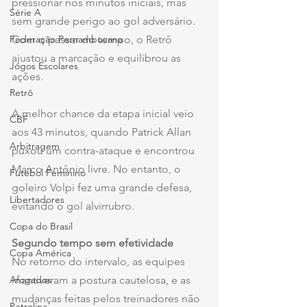
pressionar nos minutos iniciais, mas 
Série A
sem grande perigo ao gol adversário. 
Com o passar do tempo, o Retrô 
Federação Pernambucana
ajustou a marcação e equilibrou as 
Jogos Escolares
ações.
Retrô
A melhor chance da etapa inicial veio 
CBF
aos 43 minutos, quando Patrick Allan 
Arbitragem
puxou um contra-ataque e encontrou 
Marco Antônio livre. No entanto, o 
Futebol Feminino
goleiro Volpi fez uma grande defesa, 
Libertadores
evitando o gol alvirrubro.
Copa do Brasil
Segundo tempo sem efetividade
Copa América
No retorno do intervalo, as equipes 
mantiveram a postura cautelosa, e as 
Afogados
mudanças feitas pelos treinadores não 
Petrolina