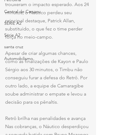
trouxeram o impacto esperado. Aos 24 
Central de Caruaru
minutos, o Náutico perdeu seu 
principal destaque, Patrick Allan, 
SÉRIE A2
substituído, o que fez o time perder 
Série A2
força no meio-campo.
santa cruz
Apesar de criar algumas chances, 
Automobilismo
como as finalizações de Kayon e Paulo 
Sérgio aos 30 minutos, o Timbu não 
conseguiu furar a defesa do Retrô. Por 
outro lado, a equipe de Camaragibe 
soube administrar o empate e levou a 
decisão para os pênaltis.
Retrô brilha nas penalidades e avança
Nas cobranças, o Náutico desperdiçou 
a segunda batida com Bruno Mezenga, 