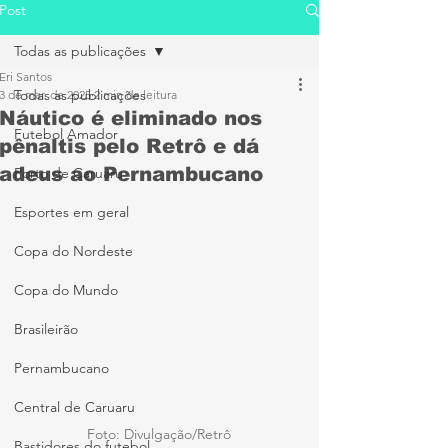
Post
Todas as publicações
Eri Santos
Todas as publicações
3 de mar. de 2025
2 min de leitura
Náutico é eliminado nos
Futebol Amador
pênaltis pelo Retrô e dá
adeus ao Pernambucano
Porto de Caruaru
Esportes em geral
Copa do Nordeste
Copa do Mundo
Brasileirão
Pernambucano
Central de Caruaru
Foto: Divulgação/Retrô
Bastidores do futebol