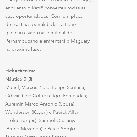
enquanto o Retrô converteu todas as 
suas oportunidades. Com um placar 
de 5 a 3 nas penalidades, a Fênix 
garantiu a vaga na semifinal do 
Pernambucano e enfrentará o Maguary 
na próxima fase.
Ficha técnica: 
Náutico 0 (3)
Muriel; Marcos Ytalo, Felipe Santana, 
Odivan (Léo Coltro) e Igor Fernandes; 
Auremir, Marco Antonio (Sousa), 
Wenderson (Kayon) e Patrick Allan 
(Hélio Borges); Samuel Otusanya 
(Bruno Mezenga) e Paulo Sérgio. 
Técnico: Marquinhos Santos.