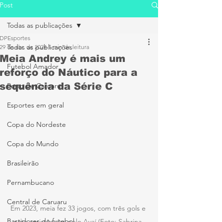
Post
Todas as publicações
DPEsportes
Todas as publicações
29 de abr. de 2024
1 min de leitura
Meia Andrey é mais um
Futebol Amador
reforço do Náutico para a
sequência da Série C
Porto de Caruaru
Esportes em geral
Copa do Nordeste
Copa do Mundo
Brasileirão
Pernambucano
Central de Caruaru
Em 2023, meia fez 33 jogos, com três gols e 
Bastidores do futebol
sete assistências pelo Avaí (Foto: Sabrina 