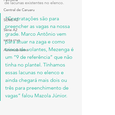
de lacunas existentes no elenco.
Central de Caruaru
“Contratações são para 
SÉRIE A2
preencher as vagas na nossa 
Série A2
grade. Marco Antônio vem 
santa cruz
para atuar na zaga e como 
trinco de volantes, Mezenga é 
Automobilismo
um “9 de referência” que não 
tinha no plantel. Tínhamos 
essas lacunas no elenco e 
ainda chegará mais dois ou 
três para preenchimento de 
vagas” falou Mazola Júnior.