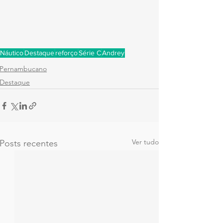
Náutico
Destaque
reforço
Série C
Andrey
Pernambucano
Destaque
Ver tudo
Posts recentes