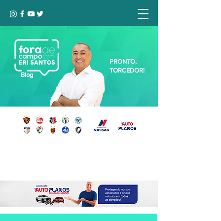
PRONTO,
TORCEDOR!
Blog
Seja bem-vindo, Torcedor (a)!