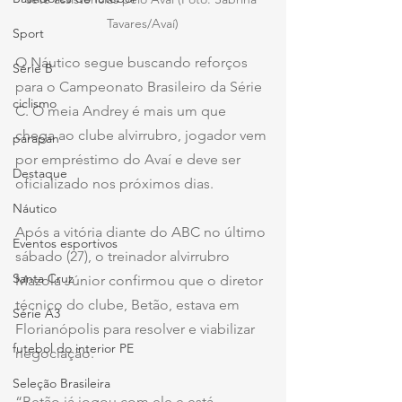
Tavares/Avaí)
Sport
O Náutico segue buscando reforços 
Série B
para o Campeonato Brasileiro da Série 
ciclismo
C. O meia Andrey é mais um que 
chega ao clube alvirrubro, jogador vem 
parapan
por empréstimo do Avaí e deve ser 
Destaque
oficializado nos próximos dias.
Náutico
Após a vitória diante do ABC no último 
Eventos esportivos
sábado (27), o treinador alvirrubro 
Santa Cruz
Mazola Júnior confirmou que o diretor 
técnico do clube, Betão, estava em 
Série A3
Florianópolis para resolver e viabilizar 
futebol do interior PE
negociação.
Seleção Brasileira
“Betão já jogou com ele e está 