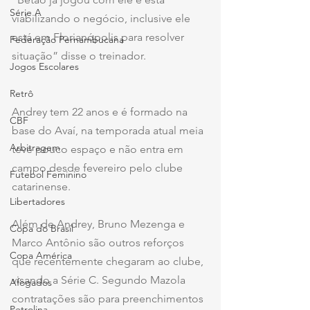
Série A
viabilizando o negócio, inclusive ele 
está em Florianópolis para resolver 
Federação Pernambucana
situação” disse o treinador.
Jogos Escolares
Retrô
Andrey tem 22 anos e é formado na 
CBF
base do Avaí, na temporada atual meia 
Arbitragem
teve pouco espaço e não entra em 
campo desde fevereiro pelo clube 
Futebol Feminino
catarinense.
Libertadores
Além de Andrey, Bruno Mezenga e 
Copa do Brasil
Marco Antônio são outros reforços 
Copa América
que recentemente chegaram ao clube, 
visando a Série C. Segundo Mazola 
Afogados
contratações são para preenchimentos 
Petrolina