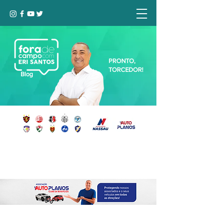
PRONTO,
TORCEDOR!
Blog
Seja bem-vindo, Torcedor (a)!