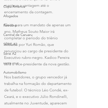
manteve a vantagem até o 
Copa América
encerramento da contagem.
Afogados
Eleito para um mandato de apenas um 
Petrolina
ano, Matheus Souto Maior irá 
Central de Caruaru
completar o período do triênio 
SÉRIE A2
iniciado por Yuri Romão, que 
renunciou ao cargo de presidente do 
Série A2
Executivo rubro-negro. Kadico Pereira 
santa cruz
será o vice-presidente da nova gestão.
Automobilismo
Nos bastidores, o grupo vencedor já 
trabalha na formação do departamento 
de futebol. O técnico Léo Condé, ex-
Ceará, e o executivo Júlio Rondinelli, 
atualmente no Juventude, aparecem 