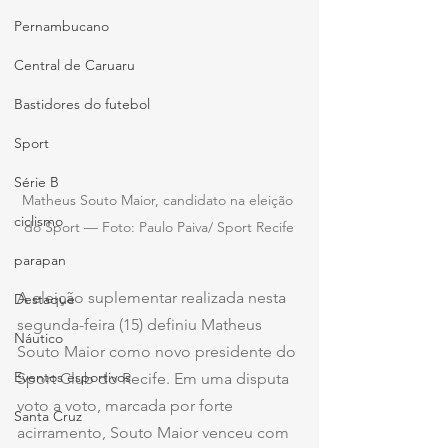
Pernambucano
Central de Caruaru
Bastidores do futebol
Sport
Série B
Matheus Souto Maior, candidato na eleição 
ciclismo
do Sport — Foto: Paulo Paiva/ Sport Recife
parapan
A eleição suplementar realizada nesta 
Destaque
segunda-feira (15) definiu Matheus 
Náutico
Souto Maior como novo presidente do 
Eventos esportivos
Sport Club do Recife. Em uma disputa 
voto a voto, marcada por forte 
Santa Cruz
acirramento, Souto Maior venceu com 