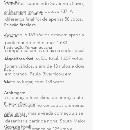
Série A3
795 votos, superando Severino Otávio, 
o Branquinho, que obteve 737. A 
futebol do interior PE
diferença final foi de apenas 58 votos.
Seleção Brasileira
Ao todo, 6.163 sócios estavam aptos a 
Série A
participar do pleito, mas 1.683 
Federação Pernambucana
compareceram às urnas na sede social 
da Ilha do Retiro. Do total, 1.657 votos 
Jogos Escolares
foram válidos, além de 13 nulos e dois 
Retrô
em branco. Paulo Bivar ficou em 
CBF
terceiro lugar, com 138 votos.
Arbitragem
A apuração teve clima de emoção até 
Futebol Feminino
o fim. Branquinho venceu as primeiras 
oito urnas, mas a virada começou a se 
Libertadores
desenhar a partir da nona. Souto Maior 
Copa do Brasil
assumiu a liderança na 12ª urna e 