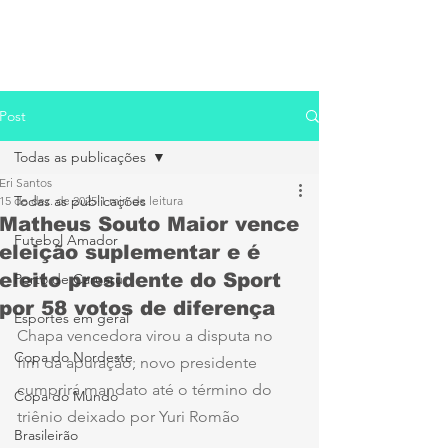
Post
Todas as publicações
Eri Santos
Todas as publicações
15 de dez. de 2025
1 min de leitura
Matheus Souto Maior vence
Futebol Amador
eleição suplementar e é
eleito presidente do Sport
Porto de Caruaru
por 58 votos de diferença
Esportes em geral
Chapa vencedora virou a disputa no 
Copa do Nordeste
fim da apuração; novo presidente 
cumprirá mandato até o término do 
Copa do Mundo
triênio deixado por Yuri Romão
Brasileirão