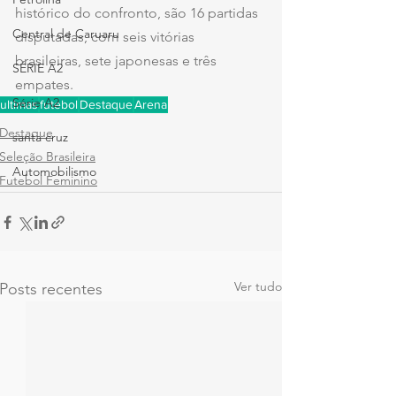
histórico do confronto, são 16 partidas 
Central de Caruaru
disputadas, com seis vitórias 
brasileiras, sete japonesas e três 
SÉRIE A2
empates.
Série A2
ultimas
futebol
Destaque
Arena
Destaque
santa cruz
Seleção Brasileira
Automobilismo
Futebol Feminino
Ver tudo
Posts recentes