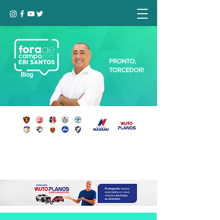
PRONTO,
TORCEDOR!
Blog
Seja bem-vindo, Torcedor (a)!