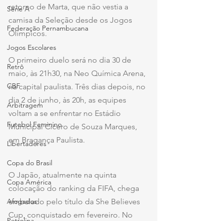
retorno de Marta, que não vestia a 
Série A
camisa da Seleção desde os Jogos 
Federação Pernambucana
Olímpicos.
Jogos Escolares
O primeiro duelo será no dia 30 de 
Retrô
maio, às 21h30, na Neo Química Arena, 
CBF
na capital paulista. Três dias depois, no 
dia 2 de junho, às 20h, as equipes 
Arbitragem
voltam a se enfrentar no Estádio 
Futebol Feminino
Municipal Cícero de Souza Marques, 
em Bragança Paulista.
Libertadores
Copa do Brasil
O Japão, atualmente na quinta 
Copa América
colocação do ranking da FIFA, chega 
Afogados
embalado pelo título da She Believes 
Cup, conquistado em fevereiro. No 
Petrolina