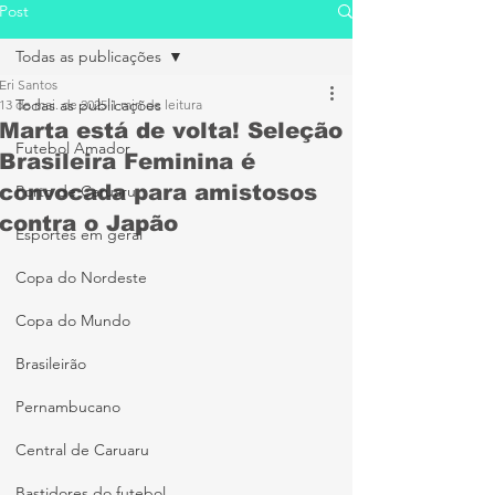
Post
Todas as publicações
Eri Santos
Todas as publicações
13 de mai. de 2025
1 min de leitura
Marta está de volta! Seleção
Futebol Amador
Brasileira Feminina é
convocada para amistosos
Porto de Caruaru
contra o Japão
Esportes em geral
Copa do Nordeste
Copa do Mundo
Brasileirão
Pernambucano
Central de Caruaru
Bastidores do futebol