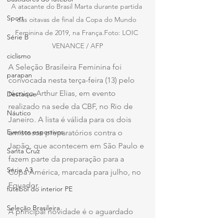
A atacante do Brasil Marta durante partida 
Sport
das oitavas de final da Copa do Mundo 
Feminina de 2019, na França.Foto: LOIC 
Série B
VENANCE / AFP
ciclismo
A Seleção Brasileira Feminina foi 
parapan
convocada nesta terça-feira (13) pelo 
técnico Arthur Elias, em evento 
Destaque
realizado na sede da CBF, no Rio de 
Náutico
Janeiro. A lista é válida para os dois 
Eventos esportivos
amistosos preparatórios contra o 
Japão, que acontecem em São Paulo e 
Santa Cruz
fazem parte da preparação para a 
Série A3
Copa América, marcada para julho, no 
Equador.
futebol do interior PE
Seleção Brasileira
A principal novidade é o aguardado 