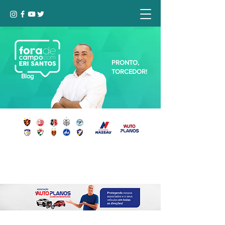
PRONTO,
TORCEDOR!
Blog
Seja bem-vindo, Torcedor (a)!