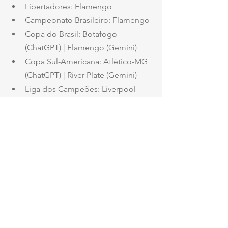
Libertadores: Flamengo
Campeonato Brasileiro: Flamengo
Copa do Brasil: Botafogo 
(ChatGPT) | Flamengo (Gemini)
Copa Sul-Americana: Atlético-MG 
(ChatGPT) | River Plate (Gemini)
Liga dos Campeões: Liverpool 
(ChatGPT e Gemini) | Barcelona 
(Copilot)
Mesmo com o uso de dados, rankings 
e probabilidades, as próprias 
inteligências artificiais reforçam: no 
futebol, o campo sempre tem a palavra 
final.
destaque
ultimas
futebol
sport
santa cruz
nautico