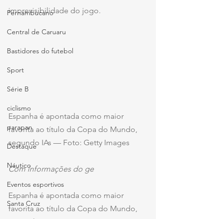
imprevisibilidade do jogo.
Pernambucano
Central de Caruaru
Bastidores do futebol
Sport
Série B
ciclismo
Espanha é apontada como maior 
parapan
favorita ao título da Copa do Mundo, 
segundo IAs — Foto: Getty Images
Destaque
Náutico
Com informações do ge
Eventos esportivos
Espanha é apontada como maior 
Santa Cruz
favorita ao título da Copa do Mundo, 