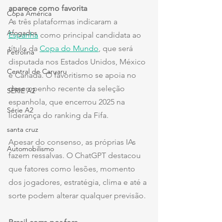
aparece como favorita
Copa América
As três plataformas indicaram a 
Afogados
Espanha
 como principal candidata ao 
título da 
Copa do Mundo
, que será 
Petrolina
disputada nos Estados Unidos, México 
Central de Caruaru
e Canadá. O favoritismo se apoia no 
desempenho recente da seleção 
SÉRIE A2
espanhola, que encerrou 2025 na 
Série A2
liderança do ranking da Fifa.
santa cruz
Apesar do consenso, as próprias IAs 
Automobilismo
fazem ressalvas. O ChatGPT destacou 
que fatores como lesões, momento 
dos jogadores, estratégia, clima e até a 
sorte podem alterar qualquer previsão.