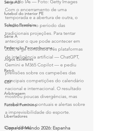
segundo IAs — Foto: Getty Images
Série A3
Com o encerramento de uma 
futebol do interior PE
temporada e a abertura de outra, o 
Seleção Brasileira
futebol entra no período das 
tradicionais projeções. Para tentar 
Série A
antecipar o que pode acontecer em 
Federação Pernambucana
2026, o ge consultou três plataformas 
de inteligência artificial — ChatGPT, 
Jogos Escolares
Gemini e M365 Copilot — e pediu 
Retrô
previsões sobre os campeões das 
principais competições do calendário 
CBF
nacional e internacional. O resultado 
Arbitragem
mostrou poucas divergências, mas 
também erros pontuais e alertas sobre 
Futebol Feminino
a imprevisibilidade do esporte.
Libertadores
Copa do Brasil
Copa do Mundo 2026: Espanha 