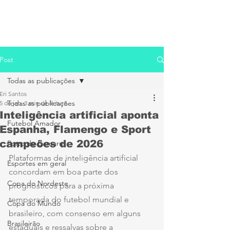
Post
Todas as publicações
Eri Santos
Todas as publicações
5 de jan.
3 min de leitura
Inteligência artificial aponta
Futebol Amador
Espanha, Flamengo e Sport
campeões de 2026
Porto de Caruaru
Plataformas de inteligência artificial 
Esportes em geral
concordam em boa parte dos 
Copa do Nordeste
prognósticos para a próxima 
temporada do futebol mundial e 
Copa do Mundo
brasileiro, com consenso em alguns 
Brasileirão
estaduais e ressalvas sobre a 