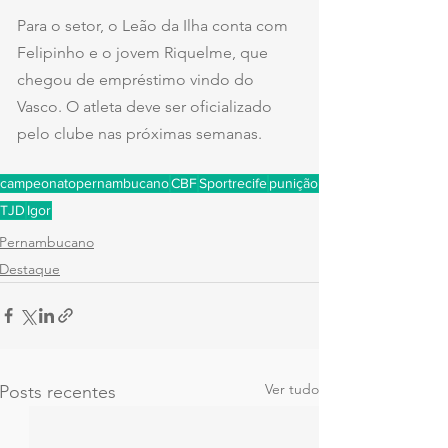
Para o setor, o Leão da Ilha conta com 
Felipinho e o jovem Riquelme, que 
chegou de empréstimo vindo do 
Vasco. O atleta deve ser oficializado 
pelo clube nas próximas semanas.
campeonatopernambucano
CBF
Sportrecife
punição
TJD
Igor
Pernambucano
Destaque
Ver tudo
Posts recentes