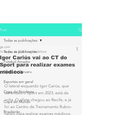
Post
Todas as publicações
ge.com
Todas as publicações
16 de jan. de 2024
1 min de leitura
Igor Cariús vai ao CT do
Futebol Amador
Sport para realizar exames
médicos
Porto de Caruaru
Esportes em geral
O lateral-esquerdo Igor Cariús, que 
Copa do Nordeste
defendeu o Sport em 2023, está de 
volta. O atleta chegou ao Recife, e já 
Copa do Mundo
foi ao Centro de Treinamento Rubro-
Brasileirão
negro para realizar exames médicos 