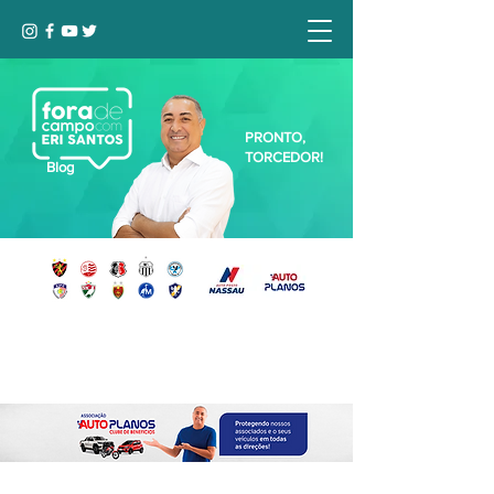
PRONTO,
TORCEDOR!
Blog
Seja bem-vindo, Torcedor (a)!