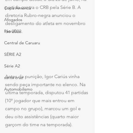
partida contra o CRB pela Série B. A 
Copa América
diretoria Rubro-negra anunciou o 
Afogados
desligamento do atleta em novembro 
de 2023.
Petrolina
Central de Caruaru
SÉRIE A2
Série A2
Antes da punição, Igor Cariús vinha 
santa cruz
sendo peça importante no elenco. Na 
Automobilismo
última temporada, disputou 41 partidas 
(10º jogador que mais entrou em 
campo no grupo), marcou um gol e 
deu oito assistências (quarto maior 
garçom do time na temporada).