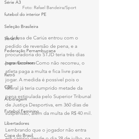
Série A3
Foto: Rafael Bandeira/Sport
futebol do interior PE
Seleção Brasileira
A defesa de Cariús entrou com o 
Série A
pedido de reversão de pena, e a 
Federação Pernambucana
procuradoria do STJD teria três dias 
para recorrer. Como não recorreu, o 
Jogos Escolares
atleta paga a multa e fica livre para 
Retrô
jogar. A medida é possível pois o 
CBF
lateral já teria cumprido metade da 
pena estipulada pelo Superior Tribunal 
Arbitragem
de Justiça Desportiva, em 360 dias de 
Futebol Feminino
suspensão, além da multa de R$ 40 mil.
Libertadores
Lembrando que o jogador não entra 
Copa do Brasil
em campo desde o dia 28 de julho, na 