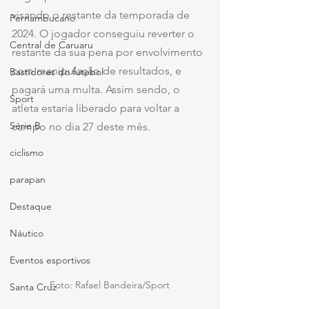
visando o restante da temporada de 
Pernambucano
2024. O jogador conseguiu reverter o 
Central de Caruaru
restante da sua pena por envolvimento 
com manipulação de resultados, e 
Bastidores do futebol
pagará uma multa. Assim sendo, o 
Sport
atleta estaria liberado para voltar a 
Série B
campo no dia 27 deste mês. 
ciclismo
parapan
Destaque
Náutico
Eventos esportivos
Foto: Rafael Bandeira/Sport
Santa Cruz