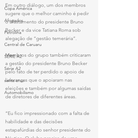
Em outro diálogo, um dos membros 
Copa América
sugere que o melhor caminho é pedir 
Afogados
o afastamento do presidente Bruno 
Becker e da vice Tatiana Roma sob 
Petrolina
alegação de “gestão temerária”.
Central de Caruaru
Membros do grupo também criticaram 
SÉRIE A2
a gestão do presidente Bruno Becker 
Série A2
pelo fato de ter perdido o apoio de 
lideranças que o apoiaram nas 
santa cruz
eleições e também por algumas saídas 
Automobilismo
de diretores de diferentes áreas.
“Eu fico impressionado com a falta de 
habilidade e das decisões 
estapafúrdias do senhor presidente do 