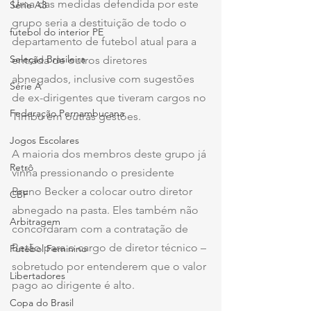
Uma das medidas defendida por este 
Série A3
grupo seria a destituição de todo o 
futebol do interior PE
departamento de futebol atual para a 
Seleção Brasileira
entrada de outros diretores 
abnegados, inclusive com sugestões 
Série A
de ex-dirigentes que tiveram cargos no 
Federação Pernambucana
Timbu em outras gestões.
Jogos Escolares
A maioria dos membros deste grupo já 
Retrô
vinha pressionando o presidente 
Bruno Becker a colocar outro diretor 
CBF
abnegado na pasta. Eles também não 
Arbitragem
concordaram com a contratação de 
Betão para o cargo de diretor técnico – 
Futebol Feminino
sobretudo por entenderem que o valor 
Libertadores
pago ao dirigente é alto.
Copa do Brasil