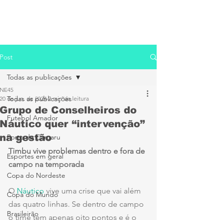
Post
Todas as publicações
NE45
Todas as publicações
20 de jun. de 2024
2 min de leitura
Grupo de Conselheiros do
Futebol Amador
Náutico quer “intervenção”
na gestão
Porto de Caruaru
Timbu vive problemas dentro e fora de 
Esportes em geral
campo na temporada
Copa do Nordeste
O 
Náutico
 vive uma crise que vai além 
Copa do Mundo
das quatro linhas. Se dentro de campo 
Brasileirão
o time tem apenas oito pontos e é o 