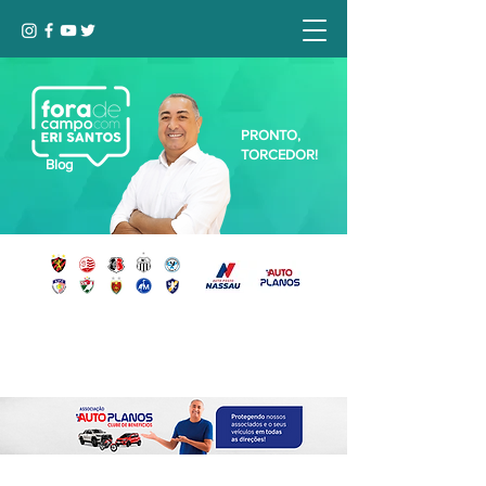
PRONTO,
TORCEDOR!
Blog
Seja bem-vindo, Torcedor (a)!