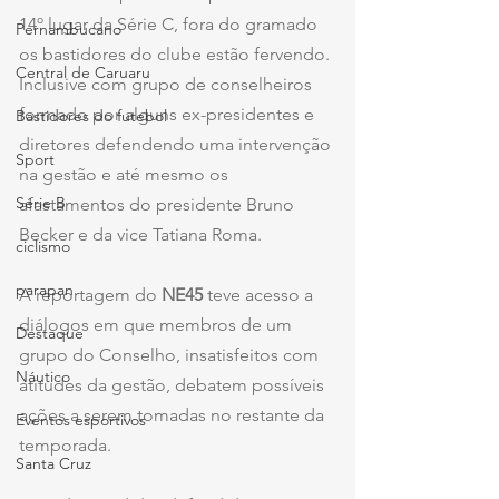
14º lugar da Série C, fora do gramado 
Pernambucano
os bastidores do clube estão fervendo. 
Central de Caruaru
Inclusive com grupo de conselheiros 
formado por alguns ex-presidentes e 
Bastidores do futebol
diretores defendendo uma intervenção 
Sport
na gestão e até mesmo os 
Série B
afastamentos do presidente Bruno 
Becker e da vice Tatiana Roma.
ciclismo
parapan
A reportagem do 
NE45 
teve acesso a 
diálogos em que membros de um 
Destaque
grupo do Conselho, insatisfeitos com 
Náutico
atitudes da gestão, debatem possíveis 
ações a serem tomadas no restante da 
Eventos esportivos
temporada.
Santa Cruz