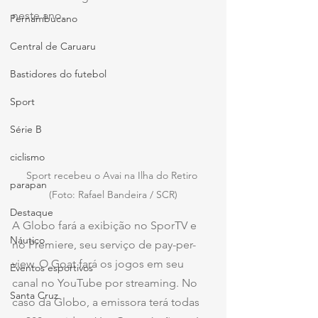
neste ano.
Pernambucano
Central de Caruaru
Bastidores do futebol
Sport
Série B
ciclismo
Sport recebeu o Avai na Ilha do Retiro 
parapan
(Foto: Rafael Bandeira / SCR)
Destaque
A Globo fará a exibição no SporTV e 
Náutico
no Premiere, seu serviço de pay-per-
view. O Goat fará os jogos em seu 
Eventos esportivos
canal no YouTube por streaming. No 
Santa Cruz
caso da Globo, a emissora terá todas 