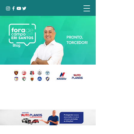
PRONTO,
TORCEDOR!
Blog
Seja bem-vindo, Torcedor (a)!