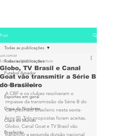
Post
Todas as publicações
uol.com.br
Todas as publicações
5 de abr. de 2024
1 min de leitura
Globo, TV Brasil e Canal
Futebol Amador
Goat vão transmitir a Série B
do Brasileiro
Porto de Caruaru
A CBF e os clubes resolveram o 
Esportes em geral
impasse da transmissão da Série B do 
Copa do Nordeste
Campeonato Brasileiro nesta sexta-
feira (5). Três propostas foram aceitas. 
Copa do Mundo
Globo, Canal Goat e TV Brasil vão 
Brasileirão
transmitir a segunda divisão nacional 