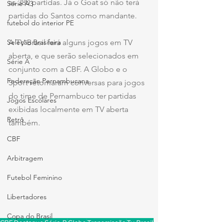
as 380 partidas. Já o Goat só não terá 
Série A3
partidas do Santos como mandante.
futebol do interior PE
Seleção Brasileira
A TV Brasil fará alguns jogos em TV 
aberta, e que serão selecionados em 
Série A
conjunto com a CBF. A Globo e o 
Federação Pernambucana
Sport retomaram conversas para jogos 
do time de Pernambuco ter partidas 
Jogos Escolares
exibidas localmente em TV aberta 
Retrô
também.
CBF
Arbitragem
Futebol Feminino
Libertadores
Copa do Brasil