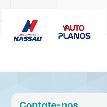
ort anuncia
ntratação do goleiro
enno até o fim de
027
Contate-nos