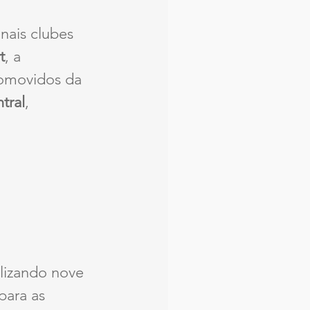
nais clubes 
t
, a 
omovidos da 
tral
, 
alizando nove 
para as 