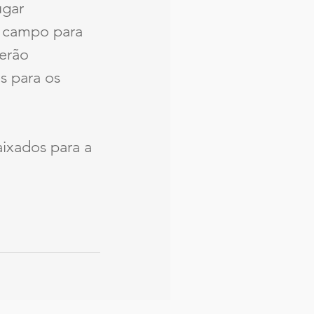
ugar 
e campo para 
erão 
s para os 
aixados para a 