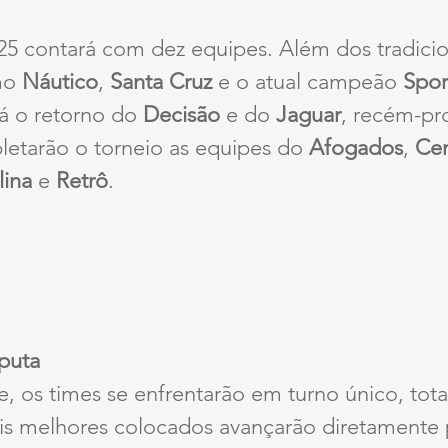
25 contará com dez equipes. Além dos tradicio
mo 
Náutico
, 
Santa Cruz
 e o atual campeão 
Spor
á o retorno do 
Decisão
 e do 
Jaguar
, recém-pr
letarão o torneio as equipes do 
Afogados
, 
Cen
lina
 e 
Retrô
.
puta
e, os times se enfrentarão em turno único, tot
is melhores colocados avançarão diretamente 