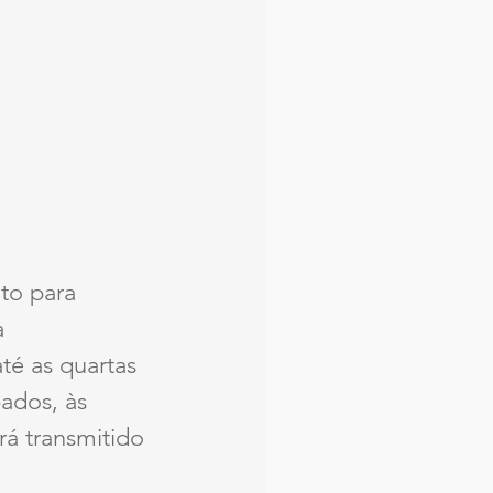
to para 
 
até as quartas 
ados, às 
á transmitido 