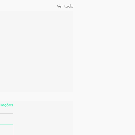
Ver tudo
estrelas.
liações