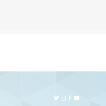
no
Caruaru recebe estreia
Sp
do Santa Cruz na Copa
co
do Nordeste Sub-20
Br
2