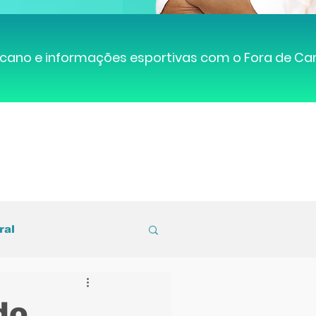
cano e informações esportivas com o Fora de C
ral
entral de Caruaru
do