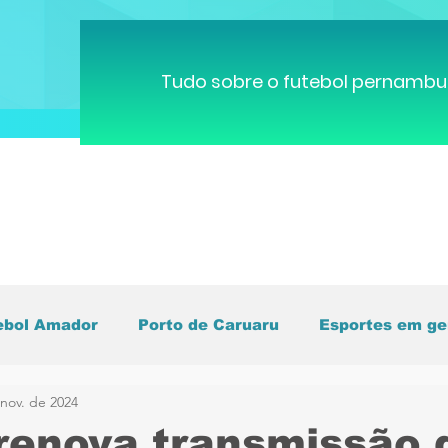
Tudo sobre o futebol pernambu
ebol Amador
Porto de Caruaru
Esportes em ge
nov. de 2024
pa do Mundo
Brasileirão
Pernambucano
C
renova transmissão 