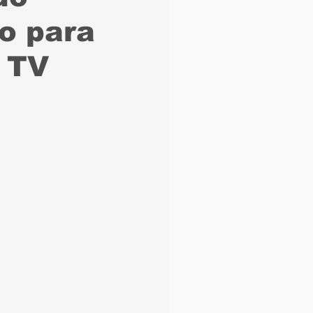
o para
aque
Náutico
 TV
Seleção Brasileira
Arbitragem