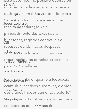
Esse desempenho positivo ocorreu em 
Série A
uma temporada marcada por acessos 
nacionais, com o Sport subindo para a 
Federação Pernambucana
Série A e o Retrô para a Série C. A 
Jogos Escolares
receita da federação veio 
Retrô
principalmente das taxas sobre 
bilheterias, registros contratuais e 
CBF
repasses da CBF. Já as despesas 
Arbitragem
técnicas com futebol, incluindo a 
organização dos torneios, cresceram 
Futebol Feminino
para R$ 9,5 milhões.
Libertadores
Por outro lado, enquanto a federação 
Copa do Brasil
acumula sucessivos superávits, a dívida 
Copa América
dos clubes filiados aumentou pelo 10º 
ano seguido. Em 2024, os empréstimos 
Afogados
concedidos pela FPF aos times 
Petrolina