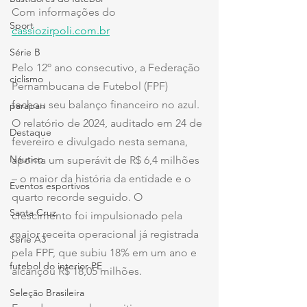
Com informações do 
Sport
cassiozirpoli.com.br
Série B
Pelo 12º ano consecutivo, a Federação 
ciclismo
Pernambucana de Futebol (FPF) 
fechou seu balanço financeiro no azul. 
parapan
O relatório de 2024, auditado em 24 de 
Destaque
fevereiro e divulgado nesta semana, 
Náutico
aponta um superávit de R$ 6,4 milhões 
– o maior da história da entidade e o 
Eventos esportivos
quarto recorde seguido. O 
Santa Cruz
crescimento foi impulsionado pela 
maior receita operacional já registrada 
Série A3
pela FPF, que subiu 18% em um ano e 
futebol do interior PE
alcançou R$ 18,05 milhões.
Seleção Brasileira