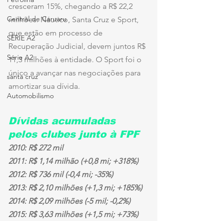
cresceram 15%, chegando a R$ 22,2 
Central de Caruaru
milhões. Náutico, Santa Cruz e Sport, 
que estão em processo de 
SÉRIE A2
Recuperação Judicial, devem juntos R$ 
Série A2
11,3 milhões à entidade. O Sport foi o 
único a avançar nas negociações para 
santa cruz
amortizar sua dívida.
Automobilismo
Dívidas acumuladas 
pelos clubes junto à FPF
2010: R$ 272 mil
2011: R$ 1,14 milhão (+0,8 mi; +318%)
2012: R$ 736 mil (-0,4 mi; -35%)
2013: R$ 2,10 milhões (+1,3 mi; +185%)
2014: R$ 2,09 milhões (-5 mil; -0,2%)
2015: R$ 3,63 milhões (+1,5 mi; +73%)