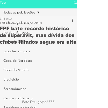
Post
Todas as publicações
Eri Santos
Todas as publicações
1 de abr. de 2025
2 min de leitura
FPF bate recorde histórico
Futebol Amador
de superávit, mas dívida dos
clubes filiados segue em alta
Porto de Caruaru
Esportes em geral
Copa do Nordeste
Copa do Mundo
Brasileirão
Pernambucano
Central de Caruaru
Foto Divulgação/ FPF
Bastidores do futebol