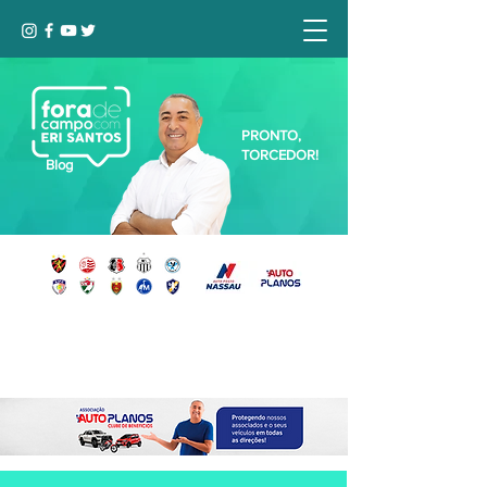
PRONTO,
TORCEDOR!
Blog
Seja bem-vindo, Torcedor (a)!