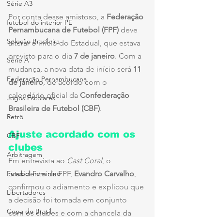
Série A3
Por conta desse amistoso, a 
Federação 
futebol do interior PE
Pernambucana de Futebol (FPF)
 deve 
Seleção Brasileira
alterar o início do Estadual, que estava 
previsto para o dia 
7 de janeiro
. Com a 
Série A
mudança, a nova data de início será 
11 
Federação Pernambucana
de janeiro
, de acordo com o 
calendário oficial da 
Confederação 
Jogos Escolares
Brasileira de Futebol (CBF)
.
Retrô
Ajuste acordado com os 
CBF
clubes
Arbitragem
Em entrevista ao 
Cast Coral
, o 
Futebol Feminino
presidente da FPF, 
Evandro Carvalho
, 
confirmou o adiamento e explicou que 
Libertadores
a decisão foi tomada em conjunto 
Copa do Brasil
com os clubes e com a chancela da 