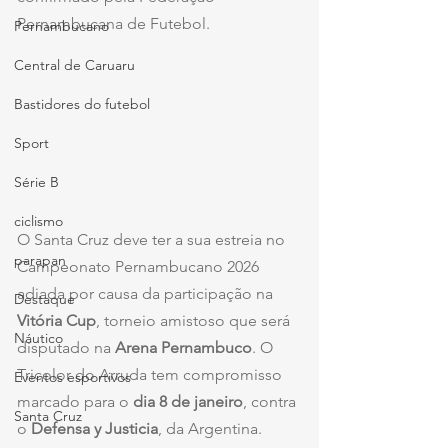
Pernambucana de Futebol.
Pernambucano
Central de Caruaru
Bastidores do futebol
Sport
Série B
ciclismo
O Santa Cruz deve ter a sua estreia no 
parapan
Campeonato Pernambucano 2026 
adiada por causa da participação na 
Destaque
Vitória Cup
, torneio amistoso que será 
Náutico
disputado na 
Arena Pernambuco
. O 
Tricolor do Arruda tem compromisso 
Eventos esportivos
marcado para o 
dia 8 de janeiro
, contra 
Santa Cruz
o 
Defensa y Justicia
, da Argentina.