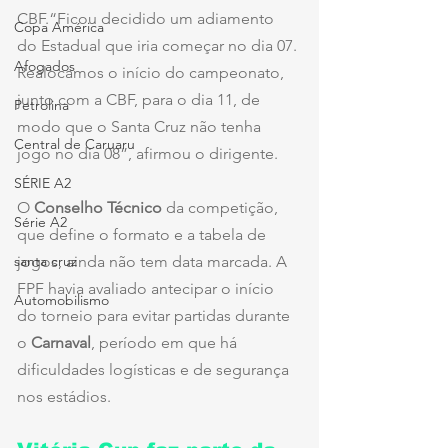
CBF.“Ficou decidido um adiamento 
Copa América
do Estadual que iria começar no dia 07. 
Afogados
Realocamos o início do campeonato, 
junto com a CBF, para o dia 11, de 
Petrolina
modo que o Santa Cruz não tenha 
Central de Caruaru
jogo no dia 08”, afirmou o dirigente.
SÉRIE A2
O 
Conselho Técnico
 da competição, 
Série A2
que define o formato e a tabela de 
santa cruz
jogos, ainda não tem data marcada. A 
FPF havia avaliado antecipar o início 
Automobilismo
do torneio para evitar partidas durante 
o 
Carnaval
, período em que há 
dificuldades logísticas e de segurança 
nos estádios.