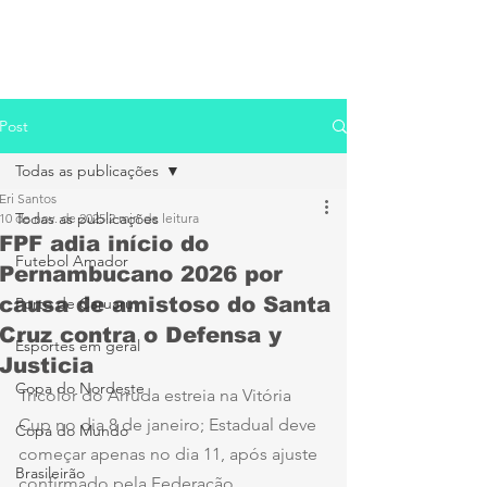
Post
Todas as publicações
Eri Santos
Todas as publicações
10 de nov. de 2025
2 min de leitura
FPF adia início do
Futebol Amador
Pernambucano 2026 por
causa de amistoso do Santa
Porto de Caruaru
Cruz contra o Defensa y
Esportes em geral
Justicia
Copa do Nordeste
Tricolor do Arruda estreia na Vitória 
Cup no dia 8 de janeiro; Estadual deve 
Copa do Mundo
começar apenas no dia 11, após ajuste 
Brasileirão
confirmado pela Federação 