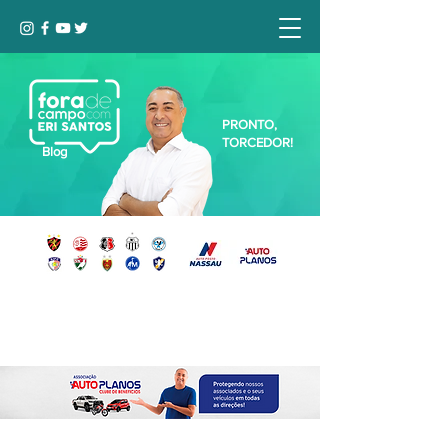
PRONTO,
TORCEDOR!
Blog
Seja bem-vindo, Torcedor (a)!