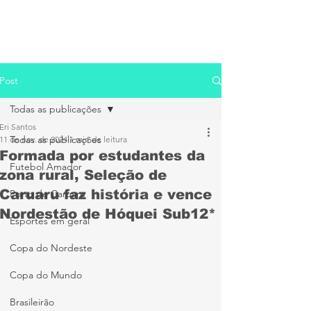
Post
Todas as publicações
Eri Santos
Todas as publicações
11 de nov. de 2024
1 min de leitura
Formada por estudantes da
Futebol Amador
zona rural, Seleção de
Caruaru faz história e vence
Porto de Caruaru
Nordestão de Hóquei Sub12*
Esportes em geral
Copa do Nordeste
Copa do Mundo
Brasileirão