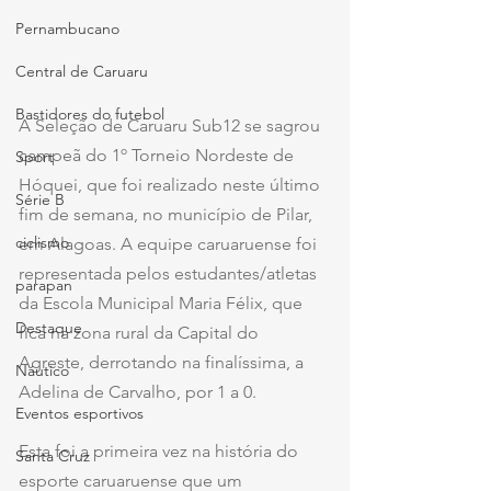
Pernambucano
Central de Caruaru
Bastidores do futebol
A Seleção de Caruaru Sub12 se sagrou 
campeã do 1º Torneio Nordeste de 
Sport
Hóquei, que foi realizado neste último 
Série B
fim de semana, no município de Pilar, 
ciclismo
em Alagoas. A equipe caruaruense foi 
representada pelos estudantes/atletas 
parapan
da Escola Municipal Maria Félix, que 
Destaque
fica na zona rural da Capital do 
Agreste, derrotando na finalíssima, a 
Náutico
Adelina de Carvalho, por 1 a 0.
Eventos esportivos
Esta foi a primeira vez na história do 
Santa Cruz
esporte caruaruense que um 