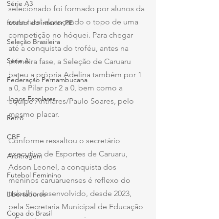
Série A3
selecionado foi formado por alunos da 
zona rural alcançando o topo de uma 
futebol do interior PE
competição no hóquei. Para chegar 
Seleção Brasileira
até a conquista do troféu, antes na 
Série A
primeira fase, a Seleção de Caruaru 
bateu a própria Adelina também por 1 
Federação Pernambucana
a 0, a Pilar por 2 a 0, bem como a 
Jogos Escolares
equipe Anthares/Paulo Soares, pelo 
mesmo placar.
Retrô
CBF
Conforme ressaltou o secretário 
executivo de Esportes de Caruaru, 
Arbitragem
Adson Leonel, a conquista dos 
Futebol Feminino
meninos caruaruenses é reflexo do 
trabalho desenvolvido, desde 2023, 
Libertadores
pela Secretaria Municipal de Educação 
Copa do Brasil