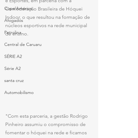
e Esportes, em parceria com a 
Copa América
Confederação Brasileira de Hóquei 
Indoor, o que resultou na formação de 
Afogados
núcleos esportivos na rede municipal 
Petrolina
de ensino. 
Central de Caruaru
SÉRIE A2
Série A2
santa cruz
Automobilismo
"Com esta parceria, a gestão Rodrigo 
Pinheiro assumiu o compromisso de 
fomentar o hóquei na rede e ficamos 