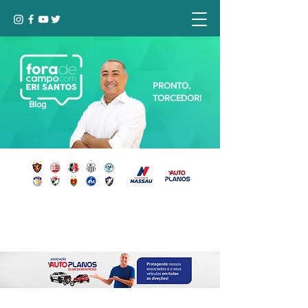
PRONTO,
TORCEDOR!
Blog
Seja bem-vindo, Torcedor (a)!