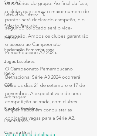
Série A3
adversários do grupo. Ao final da fase, 
o clube que somar o maior número de 
futebol do interior PE
pontos será declarado campeão, e o 
Seleção Brasileira
segundo colocado será o vice-
campeão. Ambos os clubes garantirão 
Série A
o acesso ao Campeonato 
Federação Pernambucana
Pernambucano A2 2025.
Jogos Escolares
O Campeonato Pernambucano 
Retrô
Betnacional Série A3 2024 ocorrerá 
CBF
entre os dias 21 de setembro e 17 de 
novembro. A expectativa é de uma 
Arbitragem
competição acirrada, com clubes 
Futebol Feminino
empenhados em conquistar as 
cobiçadas vagas para a Série A2.
Libertadores
Copa do Brasil
Veja a tabela detalhada