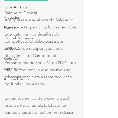
Copa América
Salgueiro Desistiu 
Afogados
A surpresa é a ausência do Salgueiro, 
apesar de ter participado das reuniões 
Petrolina
que definiram os detalhes da 
Central de Caruaru
competição. O clube passa por 
SÉRIE A2
processo de recuperação após 
desistência do Campeonato 
Série A2
Pernambuco da Série A1 de 2024,  por 
santa cruz
falta de recursos, o que motivou seu 
rebaixamento para a terceira divisão 
Automobilismo
do futebol do estado.
Entrarmos em contato com o atual 
presidente, o radialista Claudinei 
Santos, mas até o fechamento dessa 