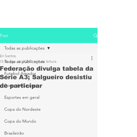
Post
Todas as publicações
Eri Santos
Todas as publicações
15 de ago. de 2024
1 min de leitura
Federação divulga tabela da
Futebol Amador
Série A3; Salgueiro desistiu
de participar
Porto de Caruaru
Esportes em geral
Copa do Nordeste
Copa do Mundo
Brasileirão