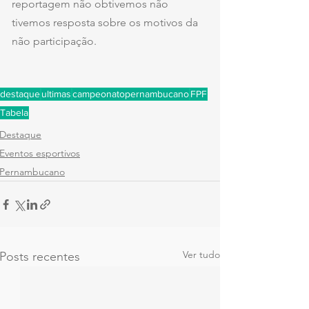
reportagem não obtivemos não 
tivemos resposta sobre os motivos da 
não participação.
destaque
ultimas
campeonatopernambucano
FPF
Tabela
Destaque
Eventos esportivos
Pernambucano
Ver tudo
Posts recentes