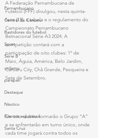
A Federação Pernambucana de 
Pernambucano
Futebol (FPF) divulgou, nesta quinta-
feira (15), a tabela e o regulamento do 
Central de Caruaru
Campeonato Pernambucano 
Bastidores do futebol
Betnacional Série A3 2024. A 
Sport
competição contará com a 
participação de oito clubes: 1º de 
Série B
Maio, Águia, América, Belo Jardim, 
ciclismo
Caruaru City, Chã Grande, Pesqueira e 
Sete de Setembro.
parapan
Destaque
Náutico
Eventos esportivos
Os oito clubes formarão o Grupo “A” 
e se enfrentarão em turno único, onde 
Santa Cruz
cada time jogará contra todos os 