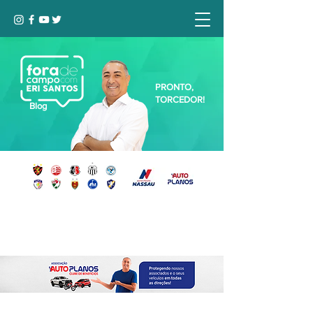
PRONTO,
TORCEDOR!
Blog
Seja bem-vindo, Torcedor (a)!