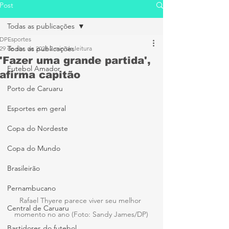
Post
Todas as publicações
DPEsportes
Todas as publicações
29 de abr. de 2024
2 min de leitura
'Fazer uma grande partida',
Futebol Amador
afirma capitão
Porto de Caruaru
Esportes em geral
Copa do Nordeste
Copa do Mundo
Brasileirão
Pernambucano
Rafael Thyere parece viver seu melhor 
Central de Caruaru
momento no ano (Foto: Sandy James/DP)
Bastidores do futebol