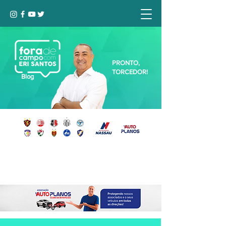
PRONTO,
TORCEDOR!
Blog
Seja bem-vindo, Torcedor (a)!