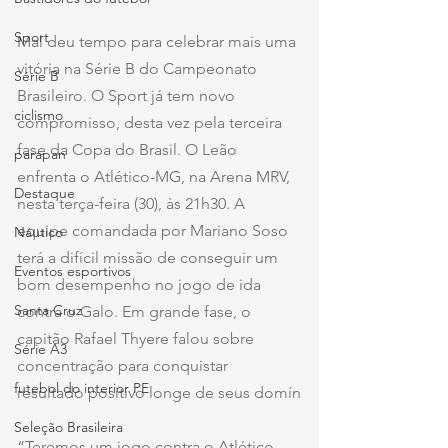
Sport
Mal deu tempo para celebrar mais uma 
vitória na Série B do Campeonato 
Série B
Brasileiro. O Sport já tem novo 
ciclismo
compromisso, desta vez pela terceira 
fase da Copa do Brasil. O Leão 
parapan
enfrenta o Atlético-MG, na Arena MRV, 
Destaque
nesta terça-feira (30), às 21h30. A 
equipe comandada por Mariano Soso 
Náutico
terá a difícil missão de conseguir um 
Eventos esportivos
bom desempenho no jogo de ida 
Santa Cruz
contra o Galo. Em grande fase, o 
capitão Rafael Thyere falou sobre 
Série A3
concentração para conquistar 
futebol do interior PE
resultado positivo longe de seus domín
Seleção Brasileira
“Teremos um jogo contra o Atlético-