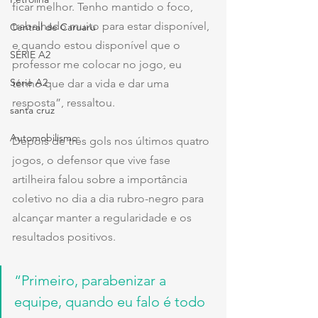
ficar melhor. Tenho mantido o foco, 
trabalhado muito para estar disponível, 
Central de Caruaru
e quando estou disponível que o 
SÉRIE A2
professor me colocar no jogo, eu 
Série A2
tenho que dar a vida e dar uma 
resposta”, ressaltou.
santa cruz
Automobilismo
Depois de três gols nos últimos quatro 
jogos, o defensor que vive fase 
artilheira falou sobre a importância 
coletivo no dia a dia rubro-negro para 
alcançar manter a regularidade e os 
resultados positivos.
“Primeiro, parabenizar a 
equipe, quando eu falo é todo 