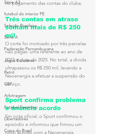
Série A3
no pagamento das contas do clube.
futebol do interior PE
Três contas em atraso 
Seleção Brasileira
somam mais de R$ 250 
mil
Série A
O corte foi motivado por três parcelas 
Federação Pernambucana
não pagas: uma referente ao ano de 
2023 e duas de 2025. No total, a dívida 
Jogos Escolares
ultrapassou os R$ 250 mil, levando a 
Retrô
Neoenergia a efetuar a suspensão do 
CBF
serviço.
Arbitragem
Sport confirma problema 
Futebol Feminino
e anuncia acordo
Em nota oficial, o Sport confirmou o 
Libertadores
episódio e informou que firmou um 
Copa do Brasil
novo acordo com a Neoenergia. 