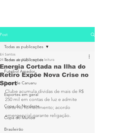
Post
Todas as publicações
Eri Santos
Todas as publicações
24 de nov. de 2025
1 min de leitura
Energia Cortada na Ilha do
Futebol Amador
Retiro Expõe Nova Crise no
Sport
Porto de Caruaru
Clube acumula dívidas de mais de R$ 
Esportes em geral
250 mil em contas de luz e admite 
Copa do Nordeste
corte no fornecimento; acordo 
emergencial garante religação.
Copa do Mundo
Brasileirão