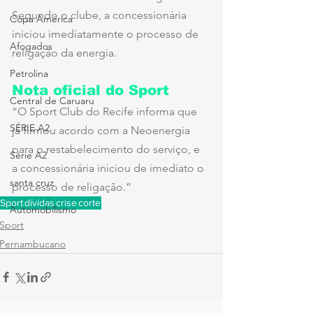
Segundo o clube, a concessionária 
Copa América
iniciou imediatamente o processo de 
Afogados
religação da energia.
Petrolina
Nota oficial do Sport
Central de Caruaru
“O Sport Club do Recife informa que 
SÉRIE A2
já firmou acordo com a Neoenergia 
para o restabelecimento do serviço, e 
Série A2
a concessionária iniciou de imediato o 
santa cruz
processo de religação.”
Sport
dívidas
crise
corte
Automobilismo
Sport
Pernambucano