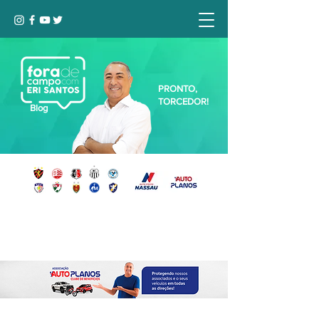
PRONTO,
TORCEDOR!
Blog
Seja bem-vindo, Torcedor (a)!