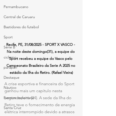
Pernambucano
Central de Caruaru
Bastidores do futebol
Sport
Recife, PE, 31/08/2025 - SPORT X VASCO - 
Série B
Na noite deste domingo(31), a equipe do 
ciclismo
Sport recebeu a equipe do Vasco pelo 
Campeonato Brasileiro da Serie A 2025 no 
parapan
estádio da Ilha do Retiro. (Rafael Vieira)
Destaque
A crise esportiva e financeira do Sport 
Náutico
ganhou mais um capítulo nesta 
Eventos esportivos
segunda-feira (24). A sede da Ilha do 
Retiro teve o fornecimento de energia 
Santa Cruz
elétrica interrompido devido a atrasos 