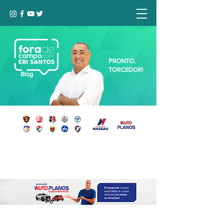
PRONTO,
TORCEDOR!
Blog
Seja bem-vindo, Torcedor (a)!