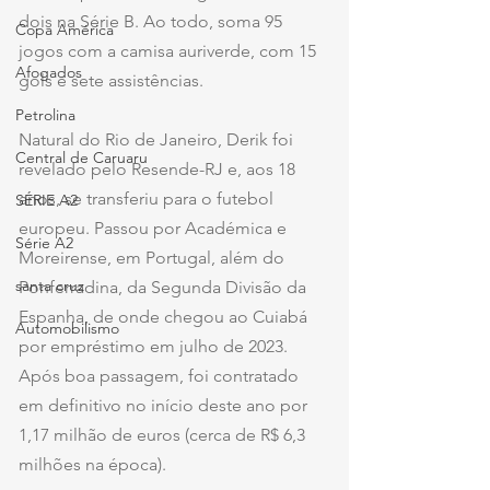
dois na Série B. Ao todo, soma 95 
Copa América
jogos com a camisa auriverde, com 15 
Afogados
gols e sete assistências.
Petrolina
Natural do Rio de Janeiro, Derik foi 
Central de Caruaru
revelado pelo Resende-RJ e, aos 18 
anos, se transferiu para o futebol 
SÉRIE A2
europeu. Passou por Académica e 
Série A2
Moreirense, em Portugal, além do 
santa cruz
Ponferradina, da Segunda Divisão da 
Espanha, de onde chegou ao Cuiabá 
Automobilismo
por empréstimo em julho de 2023. 
Após boa passagem, foi contratado 
em definitivo no início deste ano por 
1,17 milhão de euros (cerca de R$ 6,3 
milhões na época).