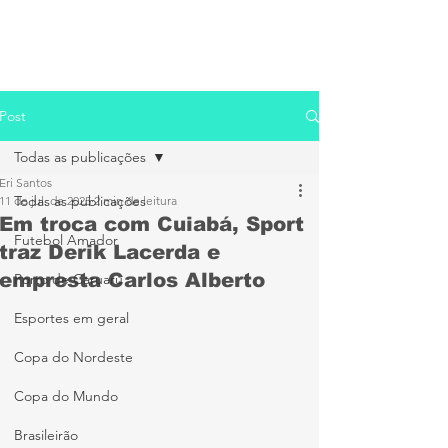
Post
Todas as publicações
Eri Santos
Todas as publicações
11 de jul. de 2025
2 min de leitura
Em troca com Cuiabá, Sport
Futebol Amador
traz Derik Lacerda e
empresta Carlos Alberto
Porto de Caruaru
Esportes em geral
Copa do Nordeste
Copa do Mundo
Brasileirão