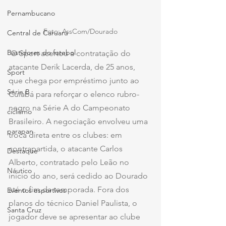
Pernambucano
Foto: AssCom/Dourado
Central de Caruaru
Bastidores do futebol
 O Sport acertou a contratação do 
atacante Derik Lacerda, de 25 anos, 
Sport
que chega por empréstimo junto ao 
Série B
Cuiabá para reforçar o elenco rubro-
negro na Série A do Campeonato 
ciclismo
Brasileiro. A negociação envolveu uma 
parapan
troca direta entre os clubes: em 
contrapartida, o atacante Carlos 
Destaque
Alberto, contratado pelo Leão no 
Náutico
início do ano, será cedido ao Dourado 
até o fim da temporada. Fora dos 
Eventos esportivos
planos do técnico Daniel Paulista, o 
Santa Cruz
jogador deve se apresentar ao clube 