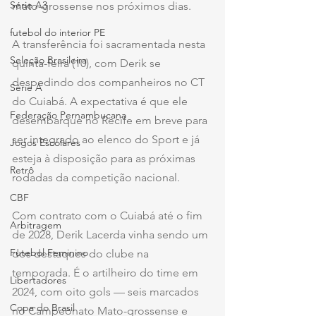
Série A3
mato-grossense nos próximos dias.
futebol do interior PE
A transferência foi sacramentada nesta 
Seleção Brasileira
quinta-feira (10), com Derik se 
despedindo dos companheiros no CT 
Série A
do Cuiabá. A expectativa é que ele 
Federação Pernambucana
desembarque no Recife em breve para 
ser integrado ao elenco do Sport e já 
Jogos Escolares
esteja à disposição para as próximas 
Retrô
rodadas da competição nacional.
CBF
Com contrato com o Cuiabá até o fim 
Arbitragem
de 2028, Derik Lacerda vinha sendo um 
Futebol Feminino
dos destaques do clube na 
temporada. É o artilheiro do time em 
Libertadores
2024, com oito gols — seis marcados 
Copa do Brasil
no Campeonato Mato-grossense e 