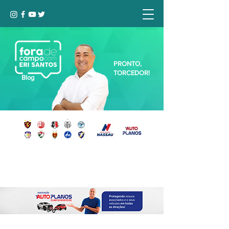
PRONTO,
TORCEDOR!
Blog
Seja bem-vindo, Torcedor (a)!