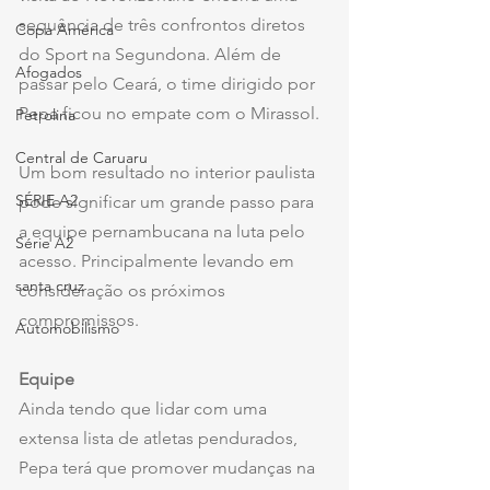
sequência de três confrontos diretos 
Copa América
do Sport na Segundona. Além de 
Afogados
passar pelo Ceará, o time dirigido por 
Pepa ficou no empate com o Mirassol. 
Petrolina
Central de Caruaru
Um bom resultado no interior paulista 
SÉRIE A2
pode significar um grande passo para 
a equipe pernambucana na luta pelo 
Série A2
acesso. Principalmente levando em 
santa cruz
consideração os próximos 
compromissos.
Automobilismo
Equipe
Ainda tendo que lidar com uma 
extensa lista de atletas pendurados, 
Pepa terá que promover mudanças na 