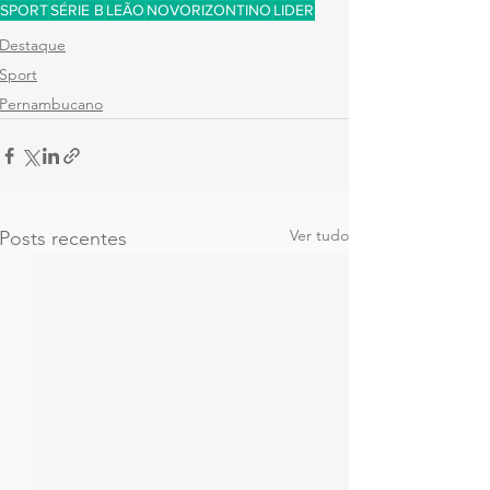
SPORT
SÉRIE B
LEÃO
NOVORIZONTINO
LIDER
Destaque
Sport
Pernambucano
Ver tudo
Posts recentes