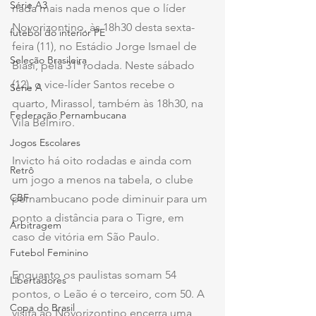
Série A3
nada mais nada menos que o líder 
Novorizontino, às 18h30 desta sexta-
futebol do interior PE
feira (11), no Estádio Jorge Ismael de 
Seleção Brasileira
Biasi, pela 31ª rodada. Neste sábado 
(12), o vice-líder Santos recebe o 
Série A
quarto, Mirassol, também às 18h30, na 
Federação Pernambucana
Vila Belmiro. 
Jogos Escolares
Invicto há oito rodadas e ainda com 
Retrô
um jogo a menos na tabela, o clube 
CBF
pernambucano pode diminuir para um 
ponto a distância para o Tigre, em 
Arbitragem
caso de vitória em São Paulo.
Futebol Feminino
Enquanto os paulistas somam 54 
Libertadores
pontos, o Leão é o terceiro, com 50. A 
Copa do Brasil
visita ao Novorizontino encerra uma 