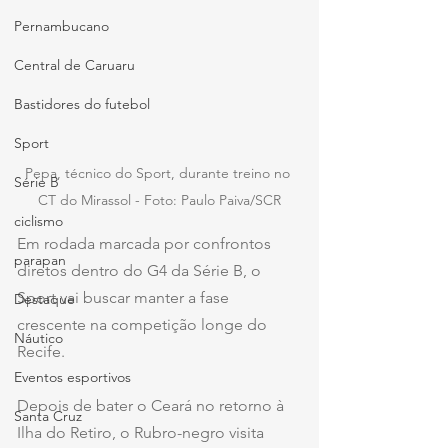
Pernambucano
Central de Caruaru
Bastidores do futebol
Sport
Pepa, técnico do Sport, durante treino no 
Série B
CT do Mirassol - Foto: Paulo Paiva/SCR
ciclismo
Em rodada marcada por confrontos 
parapan
diretos dentro do G4 da Série B, o 
Sport vai buscar manter a fase 
Destaque
crescente na competição longe do 
Náutico
Recife.
Eventos esportivos
Depois de bater o Ceará no retorno à 
Santa Cruz
Ilha do Retiro, o Rubro-negro visita 