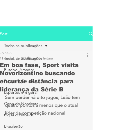
Post
Todas as publicações
FolhaPE
Todas as publicações
11 de out. de 2024
2 min de leitura
Em boa fase, Sport visita
Futebol Amador
Novorizontino buscando
encurtar distância para
Porto de Caruaru
liderança da Série B
Esportes em geral
Sem perder há oito jogos, Leão tem 
Copa do Nordeste
quatro pontos a menos que o atual 
líder da competição nacional
Copa do Mundo
Brasileirão