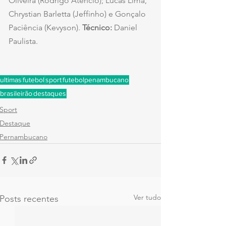
Oliveira (Rodrigo Atencio); Lucas Lima, 
Chrystian Barletta (Jeffinho) e Gonçalo 
Paciência (Kevyson). 
Técnico:
 Daniel 
Paulista.
ultimas
futebol
sport
futebolpenambucano
brasileirão
destaques
Sport
Destaque
Pernambucano
Ver tudo
Posts recentes