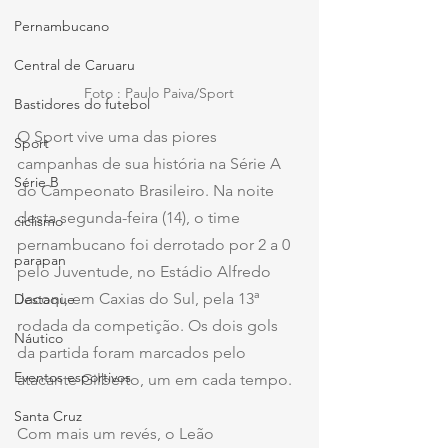
Pernambucano
Central de Caruaru
Foto : Paulo Paiva/Sport
Bastidores do futebol
O Sport vive uma das piores 
Sport
campanhas de sua história na Série A 
Série B
do Campeonato Brasileiro. Na noite 
desta segunda-feira (14), o time 
ciclismo
pernambucano foi derrotado por 2 a 0 
parapan
pelo Juventude, no Estádio Alfredo 
Jaconi, em Caxias do Sul, pela 13ª 
Destaque
rodada da competição. Os dois gols 
Náutico
da partida foram marcados pelo 
Eventos esportivos
atacante Gilberto, um em cada tempo.
Santa Cruz
Com mais um revés, o Leão 