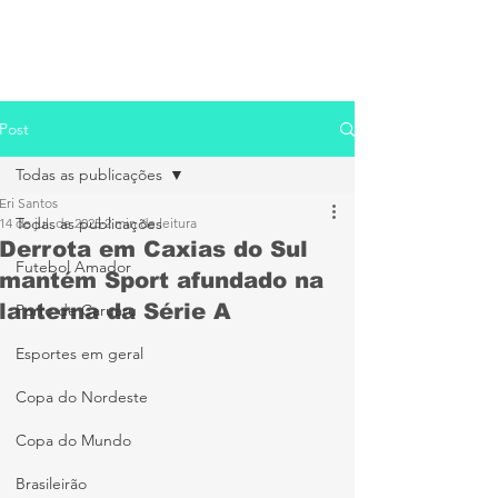
Post
Todas as publicações
Eri Santos
Todas as publicações
14 de jul. de 2025
2 min de leitura
Derrota em Caxias do Sul
Futebol Amador
mantém Sport afundado na
lanterna da Série A
Porto de Caruaru
Esportes em geral
Copa do Nordeste
Copa do Mundo
Brasileirão