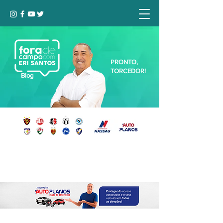
PRONTO,
TORCEDOR!
Blog
Seja bem-vindo, Torcedor (a)!