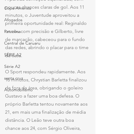
poucas chances claras de gol. Aos 11 
Copa América
minutos, o Juventude aproveitou a 
Afogados
primeira oportunidade real: Reginaldo 
cruzou com precisão e Gilberto, livre 
Petrolina
de marcação, cabeceou para o fundo 
Central de Caruaru
das redes, abrindo o placar para o time 
SÉRIE A2
da casa.
Série A2
O Sport respondeu rapidamente. Aos 
santa cruz
16 minutos, Chrystian Barletta finalizou 
de fora da área, obrigando o goleiro 
Automobilismo
Gustavo a fazer uma boa defesa. O 
próprio Barletta tentou novamente aos 
21, em mais uma finalização de média 
distância. O Leão teve outra boa 
chance aos 24, com Sérgio Oliveira, 