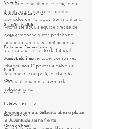
Série A3
permanece na última colocação da 
tabela, com apenas três pontos 
futebol do interior PE
somados em 13 jogos. Sem nenhuma 
Seleção Brasileira
vitória até aqui, a equipe precisa de 
uma campanha quase perfeita no 
Série A
segundo turno para sonhar com a 
Federação Pernambucana
permanência na elite do futebol 
nacional. O Juventude, por sua vez, 
Jogos Escolares
chegou aos 11 pontos e deixou a 
Retrô
lanterna da competição, abrindo 
CBF
momentaneamente a zona de 
rebaixamento.
Arbitragem
Futebol Feminino
Primeiro tempo: Gilberto abre o placar 
Libertadores
e Juventude sai na frente
Copa do Brasil
A partida começou equilibrada, com 