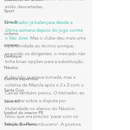
estão descartadas.
Sport
Série B
O treinador já balançava desde a 
última semana depois do jogo contra 
ciclismo
o São José.
 Mas o clube deu mais uma 
parapan
oportunidade ao técnico porque, 
segundo os dirigentes, o mercado não 
Destaque
tinha boas opções para a substituição.
Náutico
A decisão já estava tomada, mas a 
Eventos esportivos
coletiva de Mazola após o 2 x 2 com o 
Santa Cruz
Caxias também pesou. O treinador, ao 
comentar sobre a disputa por 
Série A3
titularidade no elenco do Náutico, 
futebol do interior PE
falou que era preciso ‘parar com os 
Seleção Brasileira
heróis do Pernambucano’. A postura 