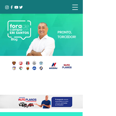
PRONTO,
TORCEDOR!
Blog
Seja bem-vindo, Torcedor (a)!