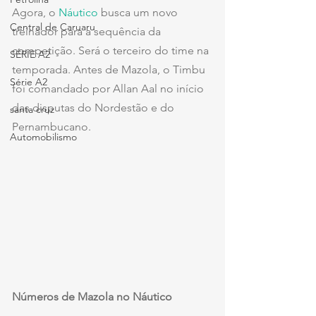
Agora, o 
Náutico
 busca um novo 
Central de Caruaru
treinador para a sequência da 
competição. Será o terceiro do time na 
SÉRIE A2
temporada. Antes de Mazola, o Timbu 
Série A2
foi comandado por Allan Aal no início 
das disputas do Nordestão e do 
santa cruz
Pernambucano.
Automobilismo
Números de Mazola no Náutico