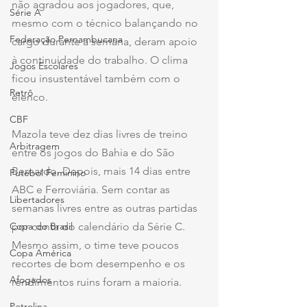
não agradou aos jogadores, que, 
Série A
mesmo com o técnico balançando no 
Federação Pernambucana
cargo durante a semana, deram apoio 
à continuidade do trabalho. O clima 
Jogos Escolares
ficou insustentável também com o 
Retrô
elenco.
CBF
Mazola teve dez dias livres de treino 
Arbitragem
entre os jogos do Bahia e do São 
Bernardo. Depois, mais 14 dias entre 
Futebol Feminino
ABC e Ferroviária. Sem contar as 
Libertadores
semanas livres entre as outras partidas 
Copa do Brasil
por conta do calendário da Série C. 
Mesmo assim, o time teve poucos 
Copa América
recortes de bom desempenho e os 
Afogados
rendimentos ruins foram a maioria.
Petrolina