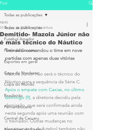
Post
Todas as publicações
NE45
Todas as publicações
10 de jun. de 2024
2 min de leitura
Demitido- Mazola Júnior não
Futebol Amador
é mais técnico do Náutico
Porto de Caruaru
Treinador comandou o time em nove 
partidas com apenas duas vitórias
Esportes em geral
Copa do Nordeste
Mazola Júnior não será o técnico do 
Náutico para a sequência da Série C. 
Copa do Mundo
Após o empate com Caxias, no último 
Brasileirão
domingo (9),
 a diretoria decidiu pela 
demissão, que será confirmada ainda 
Pernambucano
nesta segunda após uma reunião com 
Central de Caruaru
o treinador. Outras mudanças no 
departamento de futebol também não 
Bastidores do futebol