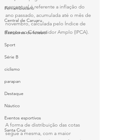
percentual é referente a inflação do 
Pernambucano
ano passado, acumulada até o mês de 
Central de Caruaru
novembro, calculada pelo Índice de 
Preços ao Consumidor Amplo (IPCA).
Bastidores do futebol
Sport
Série B
ciclismo
parapan
Destaque
Náutico
Eventos esportivos
A forma de distribuição das cotas 
Santa Cruz
segue a mesma, com a maior 