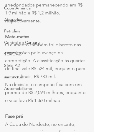
arredondados permanecendo em R$ 
Copa América
1,9 milhão e R$ 1,2 milhão, 
Afogados
respectivamente.
Petrolina
Mata-matas
Central de Caruaru
O aumento também foi discreto nas 
premiações pelo avanço na 
SÉRIE A2
competição. A classificação às quartas 
Série A2
de final vale R$ 524 mil, enquanto para 
as semifinais, R$ 733 mil.
santa cruz
Na decisão, o campeão fica com um 
Automobilismo
prêmio de R$ 2,094 milhões, enquanto 
o vice leva R$ 1,360 milhão.
Fase pré
A Copa do Nordeste, no entanto, 