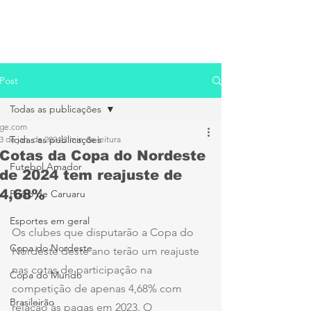
Post
Todas as publicações
ge.com
Todas as publicações
3 de jan. de 2024
2 min de leitura
Cotas da Copa do Nordeste
Futebol Amador
de 2024 tem reajuste de
4,68%
Porto de Caruaru
Esportes em geral
Os clubes que disputarão a Copa do 
Copa do Nordeste
Nordeste deste ano terão um reajuste 
nas cotas de participação na 
Copa do Mundo
competição de apenas 4,68% com 
Brasileirão
relação às pagas em 2023. O 