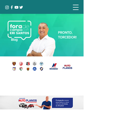
PRONTO,
TORCEDOR!
Blog
Seja bem-vindo, Torcedor (a)!