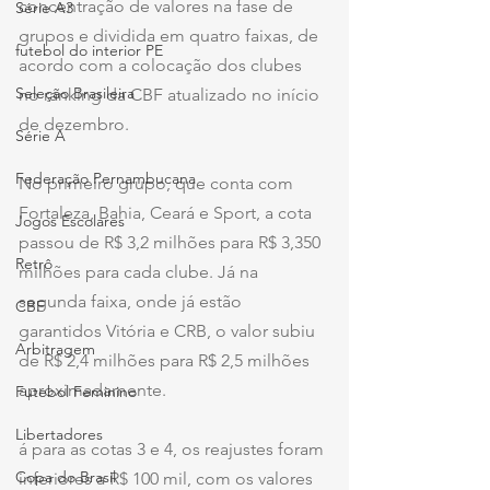
concentração de valores na fase de 
Série A3
grupos e dividida em quatro faixas, de 
futebol do interior PE
acordo com a colocação dos clubes 
Seleção Brasileira
no ranking da CBF atualizado no início 
de dezembro.
Série A
Federação Pernambucana
No primeiro grupo, que conta com 
Fortaleza, Bahia, Ceará e Sport, a cota 
Jogos Escolares
passou de R$ 3,2 milhões para R$ 3,350 
Retrô
milhões para cada clube. Já na 
segunda faixa, onde já estão 
CBF
garantidos Vitória e CRB, o valor subiu 
Arbitragem
de R$ 2,4 milhões para R$ 2,5 milhões 
aproximadamente.
Futebol Feminino
Libertadores
á para as cotas 3 e 4, os reajustes foram 
Copa do Brasil
inferiores a R$ 100 mil, com os valores 