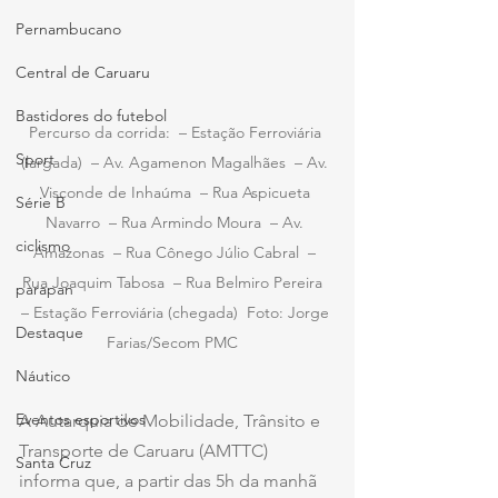
Pernambucano
Central de Caruaru
Bastidores do futebol
Percurso da corrida:  – Estação Ferroviária 
Sport
(largada)  – Av. Agamenon Magalhães  – Av. 
Visconde de Inhaúma  – Rua Aspicueta 
Série B
Navarro  – Rua Armindo Moura  – Av. 
ciclismo
Amazonas  – Rua Cônego Júlio Cabral  – 
Rua Joaquim Tabosa  – Rua Belmiro Pereira  
parapan
– Estação Ferroviária (chegada)  Foto: Jorge 
Destaque
Farias/Secom PMC  
Náutico
Eventos esportivos
A Autarquia de Mobilidade, Trânsito e 
Transporte de Caruaru (AMTTC) 
Santa Cruz
informa que, a partir das 5h da manhã 