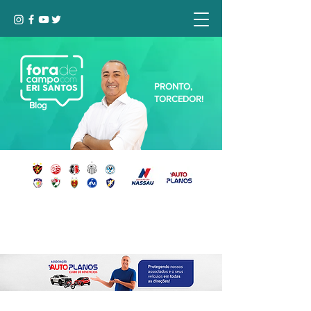
PRONTO,
TORCEDOR!
Blog
Seja bem-vindo, Torcedor (a)!