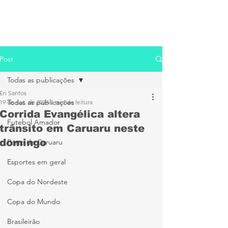
Post
Todas as publicações
Eri Santos
Todas as publicações
19 de out. de 2024
1 min de leitura
Corrida Evangélica altera
Futebol Amador
trânsito em Caruaru neste
domingo
Porto de Caruaru
Esportes em geral
Copa do Nordeste
Copa do Mundo
Brasileirão