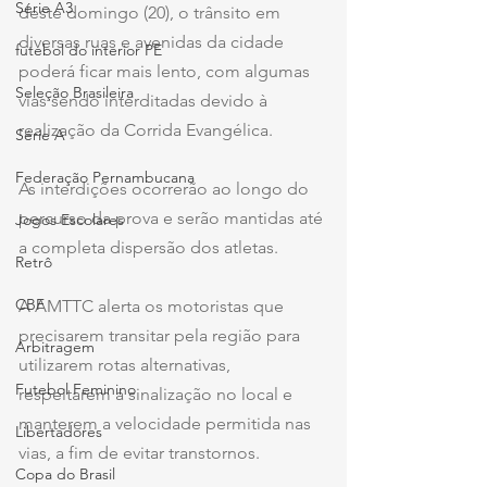
Série A3
deste domingo (20), o trânsito em 
diversas ruas e avenidas da cidade 
futebol do interior PE
poderá ficar mais lento, com algumas 
Seleção Brasileira
vias sendo interditadas devido à 
realização da Corrida Evangélica.
Série A
Federação Pernambucana
As interdições ocorrerão ao longo do 
percurso da prova e serão mantidas até 
Jogos Escolares
a completa dispersão dos atletas. 
Retrô
CBF
A AMTTC alerta os motoristas que 
precisarem transitar pela região para 
Arbitragem
utilizarem rotas alternativas, 
Futebol Feminino
respeitarem a sinalização no local e 
manterem a velocidade permitida nas 
Libertadores
vias, a fim de evitar transtornos.
Copa do Brasil