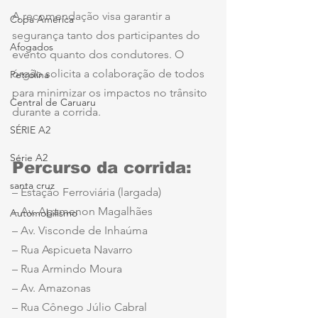
A recomendação visa garantir a 
Copa América
segurança tanto dos participantes do 
Afogados
evento quanto dos condutores. O 
órgão solicita a colaboração de todos 
Petrolina
para minimizar os impactos no trânsito 
Central de Caruaru
durante a corrida.
SÉRIE A2
Série A2
Percurso da corrida:
santa cruz
– Estação Ferroviária (largada)
– Av. Agamenon Magalhães
Automobilismo
– Av. Visconde de Inhaúma
– Rua Aspicueta Navarro
– Rua Armindo Moura
– Av. Amazonas
– Rua Cônego Júlio Cabral