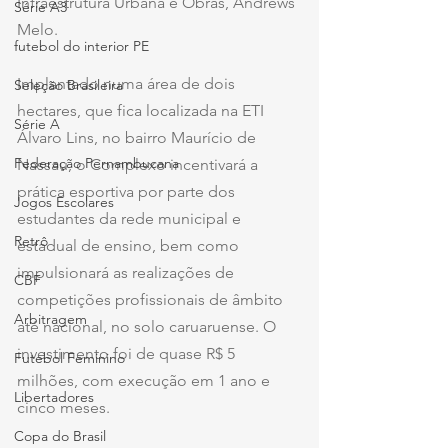
Infraestrutura Urbana e Obras, Andrews 
Série A3
Melo.
futebol do interior PE
Implantado numa área de dois 
Seleção Brasileira
hectares, que fica localizada na ETI 
Série A
Álvaro Lins, no bairro Maurício de 
Federação Pernambucana
Nassau, o Complexo incentivará a 
prática esportiva por parte dos 
Jogos Escolares
estudantes da rede municipal e 
Retrô
estadual de ensino, bem como 
impulsionará as realizações de 
CBF
competições profissionais de âmbito 
Arbitragem
até nacional, no solo caruaruense. O 
investimento foi de quase R$ 5 
Futebol Feminino
milhões, com execução em 1 ano e 
Libertadores
cinco meses.
Copa do Brasil