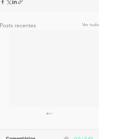
Ver tudo
Posts recentes
Comentários
0.0 / 5 (0)