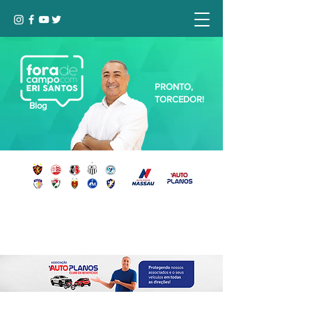
PRONTO,
TORCEDOR!
Blog
Seja bem-vindo, Torcedor (a)!