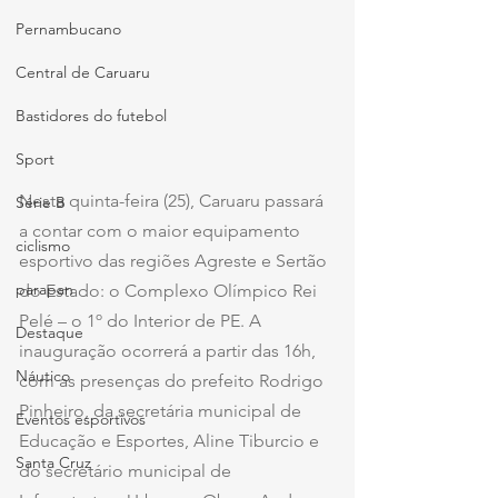
Pernambucano
Central de Caruaru
Bastidores do futebol
Sport
Nesta quinta-feira (25), Caruaru passará 
Série B
a contar com o maior equipamento 
ciclismo
esportivo das regiões Agreste e Sertão 
parapan
do Estado: o Complexo Olímpico Rei 
Pelé – o 1º do Interior de PE. A 
Destaque
inauguração ocorrerá a partir das 16h, 
Náutico
com as presenças do prefeito Rodrigo 
Pinheiro, da secretária municipal de 
Eventos esportivos
Educação e Esportes, Aline Tiburcio e 
Santa Cruz
do secretário municipal de 