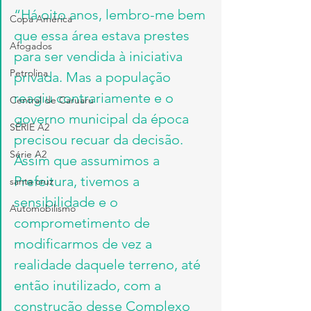
“Há oito anos, lembro-me bem 
Copa América
que essa área estava prestes 
Afogados
para ser vendida à iniciativa 
Petrolina
privada. Mas a população 
reagiu contrariamente e o 
Central de Caruaru
governo municipal da época 
SÉRIE A2
precisou recuar da decisão. 
Série A2
Assim que assumimos a 
Prefeitura, tivemos a 
santa cruz
sensibilidade e o 
Automobilismo
comprometimento de 
modificarmos de vez a 
realidade daquele terreno, até 
então inutilizado, com a 
construção desse Complexo 