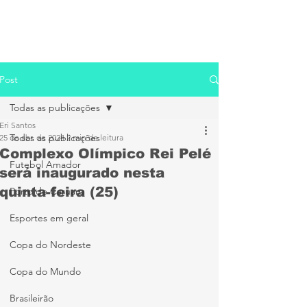
Post
Todas as publicações
Eri Santos
Todas as publicações
25 de abr. de 2024
2 min de leitura
Complexo Olímpico Rei Pelé
Futebol Amador
será inaugurado nesta
quinta-feira (25)
Porto de Caruaru
Esportes em geral
Copa do Nordeste
Copa do Mundo
Brasileirão