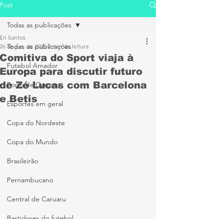
Post
Todas as publicações
Eri Santos
Todas as publicações
26 de jun. de 2025
2 min de leitura
Comitiva do Sport viaja à
Futebol Amador
Europa para discutir futuro
de Zé Lucas com Barcelona
Porto de Caruaru
e Betis
Esportes em geral
Copa do Nordeste
Copa do Mundo
Brasileirão
Pernambucano
Central de Caruaru
Bastidores do futebol