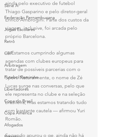
ainda pelo executivo de futebol 
Série A
Thiago Gasparino e pelo diretor-geral 
Federação Pernambucana
Enrico Ambrogini. Parte dos custos da 
viagem, inclusive, foi arcada pelo 
Jogos Escolares
próprio Barcelona.
Retrô
— Estamos cumprindo algumas 
CBF
agendas com clubes europeus para 
Arbitragem
tratar de possíveis parcerias com o 
Futebol Feminino
Sport. Naturalmente, o nome de Zé 
Lucas surge nas conversas, pelo que 
Libertadores
ele representa no clube e na seleção 
Copa do Brasil
brasileira, mas estamos tratando tudo 
com bastante cautela — afirmou Yuri 
Copa América
Romão.
Afogados
Segundo apurou o ge, ainda não há 
Petrolina