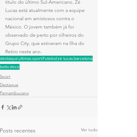
título do último Sul-Americano, Zé 
Lucas está atualmente com a equipe 
nacional em amistosos contra o 
México. O jovem também já foi 
observado de perto por olheiros do 
Grupo City, que estiveram na Ilha do 
Retiro neste ano.
destaque
ultimas
sport
Futebol
zé lucas
barcelona
betis
deco
Sport
Destaque
Pernambucano
Ver tudo
Posts recentes