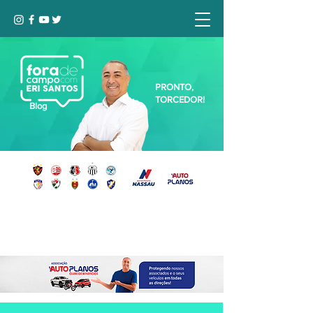
PRONTO,
TORCEDOR!
Blog
Seja bem-vindo, Torcedor (a)!