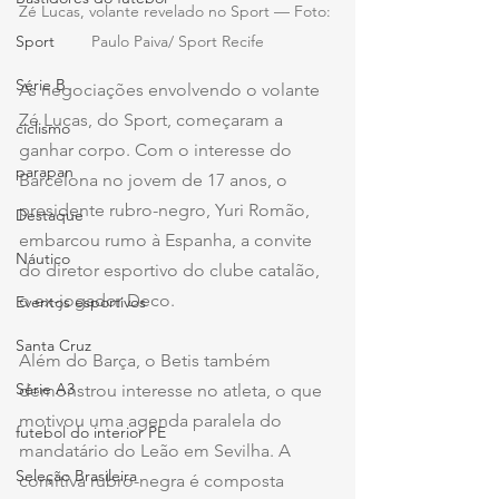
Zé Lucas, volante revelado no Sport — Foto: 
Paulo Paiva/ Sport Recife
Sport
Série B
As negociações envolvendo o volante 
Zé Lucas, do Sport, começaram a 
ciclismo
ganhar corpo. Com o interesse do 
parapan
Barcelona no jovem de 17 anos, o 
presidente rubro-negro, Yuri Romão, 
Destaque
embarcou rumo à Espanha, a convite 
Náutico
do diretor esportivo do clube catalão, 
o ex-jogador Deco.
Eventos esportivos
Santa Cruz
Além do Barça, o Betis também 
Série A3
demonstrou interesse no atleta, o que 
motivou uma agenda paralela do 
futebol do interior PE
mandatário do Leão em Sevilha. A 
Seleção Brasileira
comitiva rubro-negra é composta 