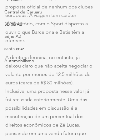
proposta oficial de nenhum dos clubes 
Central de Caruaru
europeus. A viagem tem caráter 
exploratório, com o Sport disposto a 
SÉRIE A2
ouvir o que Barcelona e Betis têm a 
Série A2
oferecer.
santa cruz
A diretoria leonina, no entanto, já 
Automobilismo
deixou claro que não aceita negociar o 
volante por menos de 12,5 milhões de 
euros (cerca de R$ 80 milhões). 
Inclusive, uma proposta nesse valor já 
foi recusada anteriormente. Uma das 
possibilidades em discussão é a 
manutenção de um percentual dos 
direitos econômicos de Zé Lucas, 
pensando em uma venda futura que 