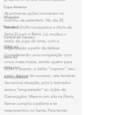
Copa América
As primeiras ações ocorreram no 
Afogados
finzinho de setembro. No dia 29, 
Itamar Schulle conquistou o título da 
Petrolina
Série D com o Retrô. Lá, mudou o 
Central de Caruaru
estilo de jogo do time, com a 
SÉRIE A2
organização a partir da defesa. 
Considerando uma competição com 
Série A2
cinco mata-matas, sendo quatro para 
santa cruz
obter o acesso, o estilo “copeiro” deu 
certo. Apesar do sucesso, vale lembrar 
Automobilismo
da curiosa situação, pois o treinador 
estava “emprestado” ao clube de 
Camaragibe. Mesmo em alta na Fênix, 
Itamar cumpriu a palavra e se 
reapresentou no Santa. Para tentar 