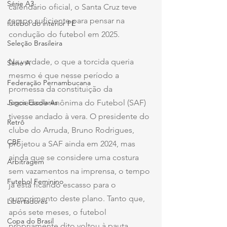
Série A3
calendário oficial, o Santa Cruz teve 
tempo suficiente para pensar na 
futebol do interior PE
condução do futebol em 2025.
Seleção Brasileira
Na verdade, o que a torcida queria 
Série A
mesmo é que nesse período a 
Federação Pernambucana
promessa da constituição da 
Sociedade Anônima do Futebol (SAF) 
Jogos Escolares
tivesse andado à vera. O presidente do 
Retrô
clube do Arruda, Bruno Rodrigues, 
CBF
projetou a SAF ainda em 2024, mas 
ainda que se considere uma costura 
Arbitragem
sem vazamentos na imprensa, o tempo 
Futebol Feminino
já está ficando escasso para o 
cumprimento deste plano. Tanto que, 
Libertadores
após sete meses, o futebol 
Copa do Brasil
propriamente dito voltou à pauta.