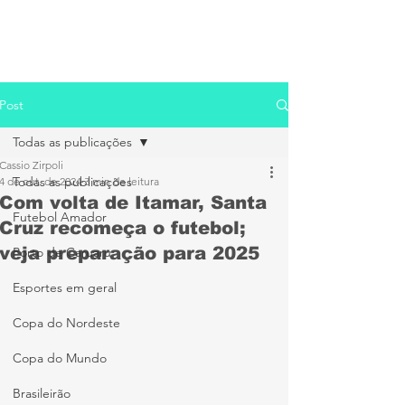
Post
Todas as publicações
Cassio Zirpoli
Todas as publicações
4 de out. de 2024
3 min de leitura
Com volta de Itamar, Santa
Futebol Amador
Cruz recomeça o futebol;
veja preparação para 2025
Porto de Caruaru
Esportes em geral
Copa do Nordeste
Copa do Mundo
Brasileirão