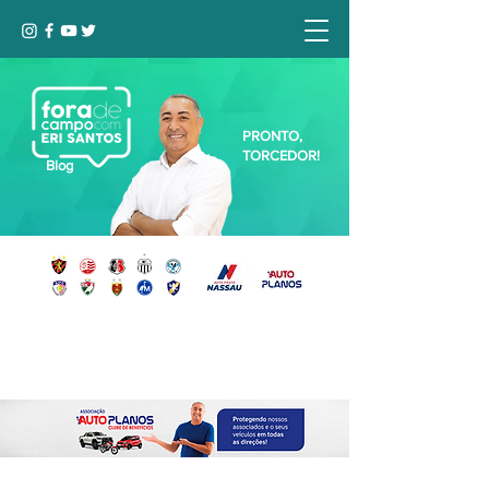
PRONTO,
TORCEDOR!
Blog
Seja bem-vindo, Torcedor (a)!