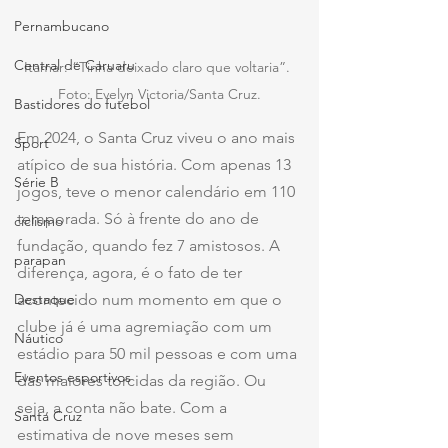
Pernambucano
Central de Caruaru
Itamar: “Tinha deixado claro que voltaria”. 
Foto: Evelyn Victoria/Santa Cruz.
Bastidores do futebol
Em 2024, o Santa Cruz viveu o ano mais 
Sport
atípico de sua história. Com apenas 13 
Série B
jogos, teve o menor calendário em 110 
temporada. Só à frente do ano de 
ciclismo
fundação, quando fez 7 amistosos. A 
parapan
diferença, agora, é o fato de ter 
acontecido num momento em que o 
Destaque
clube já é uma agremiação com um 
Náutico
estádio para 50 mil pessoas e com uma 
Eventos esportivos
das maiores torcidas da região. Ou 
seja, a conta não bate. Com a 
Santa Cruz
estimativa de nove meses sem 