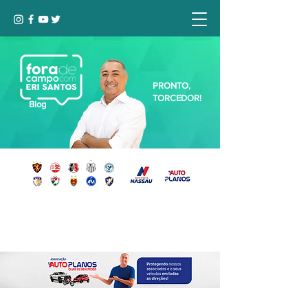
PRONTO,
TORCEDOR!
Blog
Seja bem-vindo, Torcedor (a)!