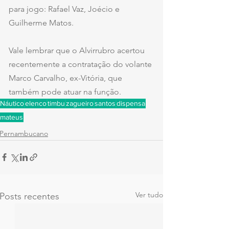
para jogo: Rafael Vaz, Joécio e 
Guilherme Matos.
Vale lembrar que o Alvirrubro acertou 
recentemente a contratação do volante 
Marco Carvalho, ex-Vitória, que 
também pode atuar na função.
Náutico
elenco
timbu
zagueiro
santos
dispensa
mateus
Pernambucano
Ver tudo
Posts recentes