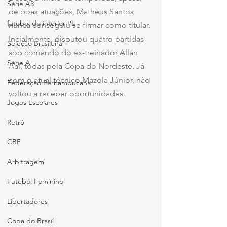
Série A3
de boas atuações, Matheus Santos 
futebol do interior PE
nunca conseguiu se firmar como titular. 
Incialmente, disputou quatro partidas 
Seleção Brasileira
sob comando do ex-treinador Allan 
Série A
Aal, todas pela Copa do Nordeste. Já 
com o atual técnico Mazola Júnior, não 
Federação Pernambucana
voltou a receber oportunidades.
Jogos Escolares
Retrô
CBF
Arbitragem
Futebol Feminino
Libertadores
Copa do Brasil