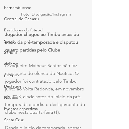
Pernambucano
Foto: Divulgação/Instagram
Central de Caruaru
Bastidores do futebol
Jogador chegou ao Timbu antes do 
Sport
inicio da pré-temporada e disputou 
quatro partidas pelo Clube
Série B
ciclismo
O zagueiro Matheus Santos não faz 
mais parte do elenco do Náutico. O 
parapan
jogador foi contratado pelo Timbu 
Destaque
junto ao Volta Redonda, em novembro 
de 2023, ainda antes do inicio da pré-
Náutico
temporada e pediu o desligamento do 
Eventos esportivos
clube nesta quarta-feira (1).
Santa Cruz
Desde o inicio da temporada, apesar 