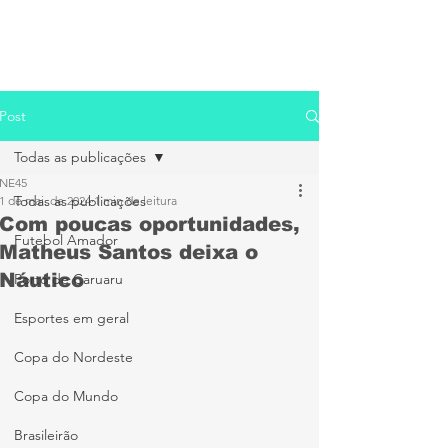
Post
Todas as publicações
NE45
Todas as publicações
1 de mai. de 2024
1 min de leitura
Com poucas oportunidades,
Futebol Amador
Matheus Santos deixa o
Náutico
Porto de Caruaru
Esportes em geral
Copa do Nordeste
Copa do Mundo
Brasileirão