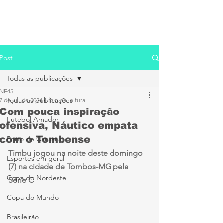
Post
Todas as publicações
NE45
Todas as publicações
7 de jul. de 2024
1 min de leitura
Com pouca inspiração
Futebol Amador
ofensiva, Náutico empata
com o Tombense
Porto de Caruaru
Timbu jogou na noite deste domingo 
Esportes em geral
(7) na cidade de Tombos-MG pela 
Copa do Nordeste
Série C
Copa do Mundo
Brasileirão