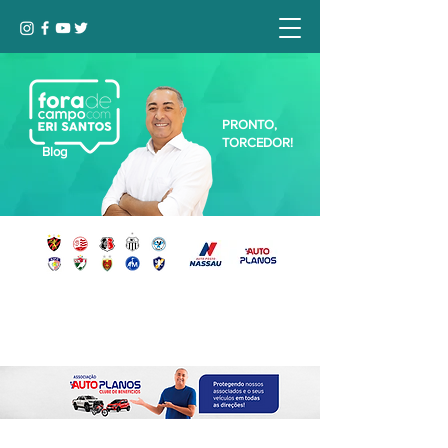
PRONTO,
TORCEDOR!
Blog
Seja bem-vindo, Torcedor (a)!