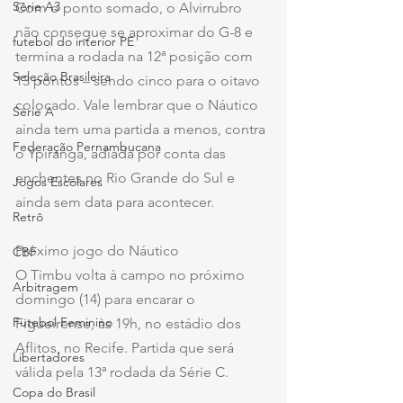
Série A3
Com o ponto somado, o Alvirrubro 
não consegue se aproximar do G-8 e 
futebol do interior PE
termina a rodada na 12ª posição com 
Seleção Brasileira
13 pontos – sendo cinco para o oitavo 
colocado. Vale lembrar que o Náutico 
Série A
ainda tem uma partida a menos, contra 
Federação Pernambucana
o Ypiranga, adiada por conta das 
enchentes no Rio Grande do Sul e 
Jogos Escolares
ainda sem data para acontecer.
Retrô
Próximo jogo do Náutico
CBF
O Timbu volta à campo no próximo 
Arbitragem
domingo (14) para encarar o 
Futebol Feminino
Figueirense, às 19h, no estádio dos 
Aflitos, no Recife. Partida que será 
Libertadores
válida pela 13ª rodada da Série C.
Copa do Brasil