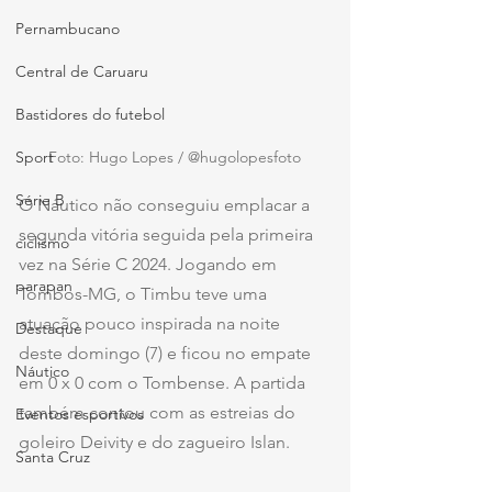
Pernambucano
Central de Caruaru
Bastidores do futebol
Foto: Hugo Lopes / @hugolopesfoto
Sport
Série B
O Náutico não conseguiu emplacar a 
segunda vitória seguida pela primeira 
ciclismo
vez na Série C 2024. Jogando em 
parapan
Tombos-MG, o Timbu teve uma 
atuação pouco inspirada na noite 
Destaque
deste domingo (7) e ficou no empate 
Náutico
em 0 x 0 com o Tombense. A partida 
também contou com as estreias do 
Eventos esportivos
goleiro Deivity e do zagueiro Islan.
Santa Cruz