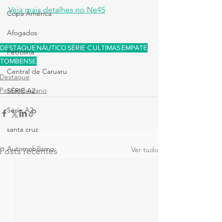
Veja mais detalhes no Ne45
Copa América
Afogados
DESTAQUE
NÁUTICO
SÉRIE C
ULTIMAS
EMPATE
Petrolina
TOMBENSE
Central de Caruaru
Destaque
Pernambucano
SÉRIE A2
Série A2
santa cruz
Automobilismo
Ver tudo
Posts recentes