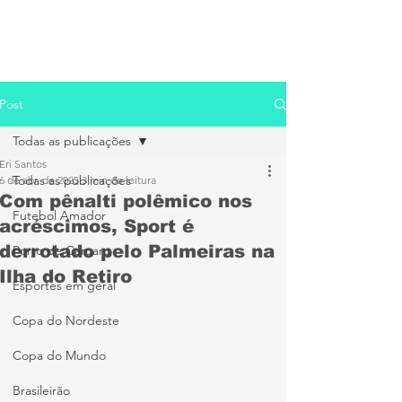
Post
Todas as publicações
Eri Santos
Todas as publicações
6 de abr. de 2025
3 min de leitura
Com pênalti polêmico nos
Futebol Amador
acréscimos, Sport é
derrotado pelo Palmeiras na
Porto de Caruaru
Ilha do Retiro
Esportes em geral
Copa do Nordeste
Copa do Mundo
Brasileirão