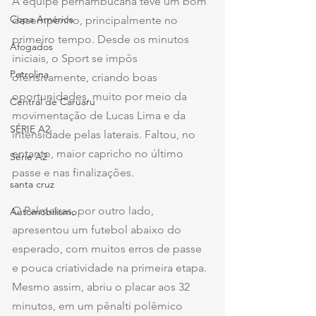
A equipe pernambucana teve um bom 
Copa América
desempenho, principalmente no 
primeiro tempo. Desde os minutos 
Afogados
iniciais, o Sport se impôs 
Petrolina
ofensivamente, criando boas 
oportunidades, muito por meio da 
Central de Caruaru
movimentação de Lucas Lima e da 
SÉRIE A2
intensidade pelas laterais. Faltou, no 
entanto, maior capricho no último 
Série A2
passe e nas finalizações.
santa cruz
O Palmeiras, por outro lado, 
Automobilismo
apresentou um futebol abaixo do 
esperado, com muitos erros de passe 
e pouca criatividade na primeira etapa. 
Mesmo assim, abriu o placar aos 32 
minutos, em um pênalti polêmico 