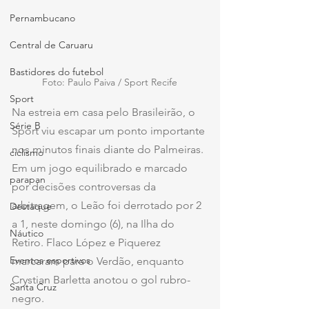
Pernambucano
Central de Caruaru
Bastidores do futebol
Foto: Paulo Paiva / Sport Recife
Sport
Na estreia em casa pelo Brasileirão, o 
Série B
Sport viu escapar um ponto importante 
nos minutos finais diante do Palmeiras. 
ciclismo
Em um jogo equilibrado e marcado 
parapan
por decisões controversas da 
arbitragem, o Leão foi derrotado por 2 
Destaque
a 1, neste domingo (6), na Ilha do 
Náutico
Retiro. Flaco López e Piquerez 
Eventos esportivos
marcaram para o Verdão, enquanto 
Crystian Barletta anotou o gol rubro-
Santa Cruz
negro.