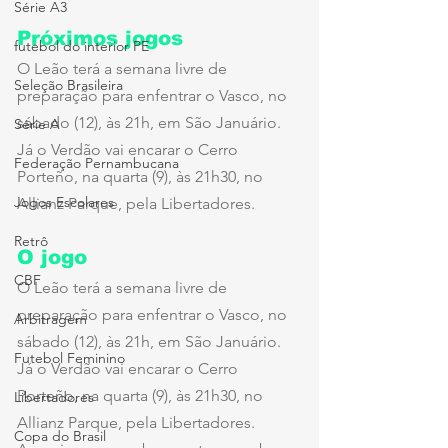
Série A3
Próximos jogos
futebol do interior PE
O Leão terá a semana livre de 
Seleção Brasileira
preparação para enfentrar o Vasco, no 
sábado (12), às 21h, em São Januário. 
Série A
Já o Verdão vai encarar o Cerro 
Federação Pernambucana
Porteño, na quarta (9), às 21h30, no 
Jogos Escolares
Allianz Parque, pela Libertadores.
Retrô
O jogo 
CBF
O Leão terá a semana livre de 
preparação para enfentrar o Vasco, no 
Arbitragem
sábado (12), às 21h, em São Januário. 
Futebol Feminino
Já o Verdão vai encarar o Cerro 
Porteño, na quarta (9), às 21h30, no 
Libertadores
Allianz Parque, pela Libertadores.
Copa do Brasil