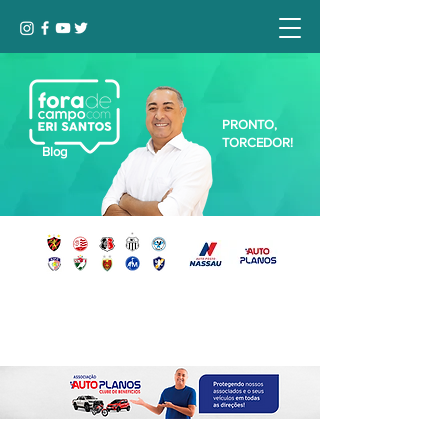
PRONTO,
TORCEDOR!
Blog
Seja bem-vindo, Torcedor (a)!