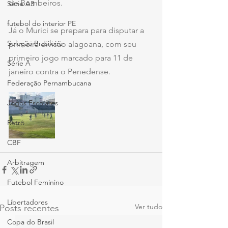
de Bombeiros.
Série A3
futebol do interior PE
Já o Murici se prepara para disputar a 
Seleção Brasileira
primeira divisão alagoana, com seu 
primeiro jogo marcado para 11 de 
Série A
janeiro contra o Penedense.
Federação Pernambucana
Jogos Escolares
Retrô
CBF
Arbitragem
Futebol Feminino
Libertadores
Ver tudo
Posts recentes
Copa do Brasil