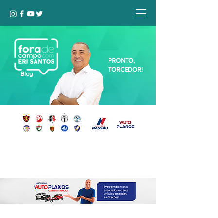
PRONTO,
TORCEDOR!
Blog
Seja bem-vindo, Torcedor (a)!