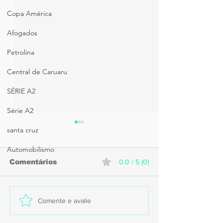
Copa América
Afogados
Petrolina
Central de Caruaru
SÉRIE A2
Série A2
santa cruz
Automobilismo
Comentários
0.0 / 5 (0)
Caruaru recebe
Sport anunci
Comente e avalie
estreia do Santa Cruz
contratação 
na Copa do Nordeste
goleiro Brenn