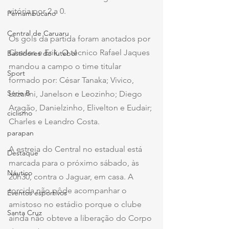
vitória por 2 a 0.
Pernambucano
Central de Caruaru
Os gols da partida foram anotados por 
Charles e Erik. O técnico Rafael Jaques 
Bastidores do futebol
mandou a campo o time titular 
Sport
formado por: César Tanaka; Vivico, 
Série B
Lazarini, Janelson e Leozinho; Diego 
Aragão, Danielzinho, Elivelton e Eudair; 
ciclismo
Charles e Leandro Costa.
parapan
A estreia do Central no estadual está 
Destaque
marcada para o próximo sábado, às 
Náutico
20h30, contra o Jaguar, em casa. A 
torcida não pôde acompanhar o 
Eventos esportivos
amistoso no estádio porque o clube 
Santa Cruz
ainda não obteve a liberação do Corpo 