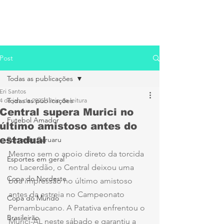
Post
Todas as publicações
Eri Santos
Todas as publicações
4 de jan. de 2025
1 min de leitura
Central supera Murici no
Futebol Amador
último amistoso antes do
estadual
Porto de Caruaru
Mesmo sem o apoio direto da torcida 
Esportes em geral
no Lacerdão, o Central deixou uma 
Copa do Nordeste
boa impressão no último amistoso 
antes da estreia no Campeonato 
Copa do Mundo
Pernambucano. A Patativa enfrentou o 
Brasileirão
Murici-AL neste sábado e garantiu a 