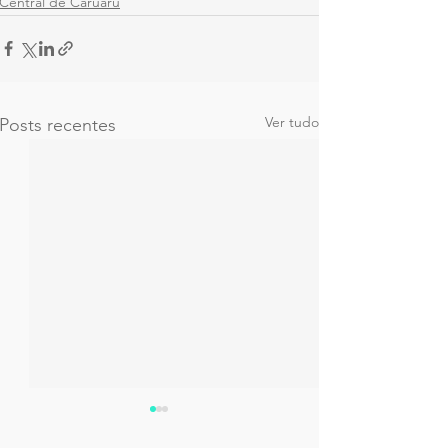
Central de Caruaru
Ver tudo
Posts recentes