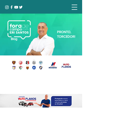
PRONTO,
TORCEDOR!
Blog
Seja bem-vindo, Torcedor (a)!