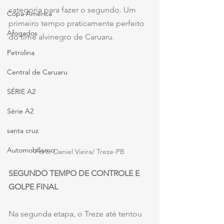
categoria para fazer o segundo. Um 
Copa América
primeiro tempo praticamente perfeito 
Afogados
do time alvinegro de Caruaru.
Petrolina
Central de Caruaru
SÉRIE A2
Série A2
santa cruz
Automobilismo
Foro: Daniel Vieira/ Treze-PB
SEGUNDO TEMPO DE CONTROLE E 
GOLPE FINAL
Na segunda etapa, o Treze até tentou 