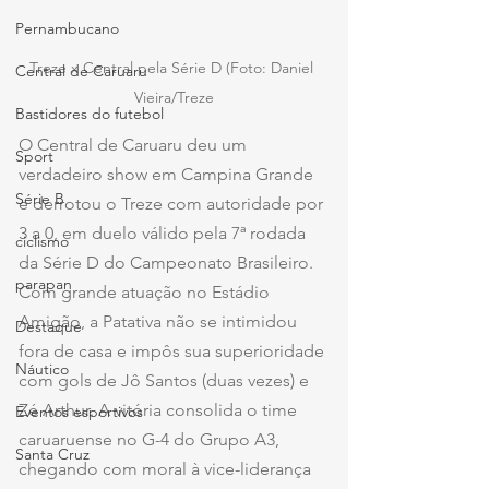
Pernambucano
Treze x Central pela Série D (Foto: Daniel 
Central de Caruaru
Vieira/Treze
Bastidores do futebol
O Central de Caruaru deu um 
Sport
verdadeiro show em Campina Grande 
Série B
e derrotou o Treze com autoridade por 
3 a 0, em duelo válido pela 7ª rodada 
ciclismo
da Série D do Campeonato Brasileiro. 
parapan
Com grande atuação no Estádio 
Amigão, a Patativa não se intimidou 
Destaque
fora de casa e impôs sua superioridade 
Náutico
com gols de Jô Santos (duas vezes) e 
Zé Arthur. A vitória consolida o time 
Eventos esportivos
caruaruense no G-4 do Grupo A3, 
Santa Cruz
chegando com moral à vice-liderança 