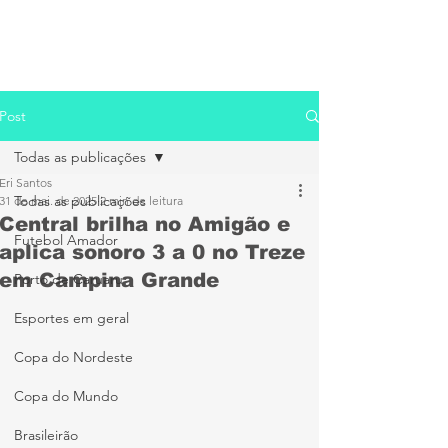
Post
Todas as publicações
Eri Santos
Todas as publicações
31 de mai. de 2025
2 min de leitura
Central brilha no Amigão e
Futebol Amador
aplica sonoro 3 a 0 no Treze
em Campina Grande
Porto de Caruaru
Esportes em geral
Copa do Nordeste
Copa do Mundo
Brasileirão