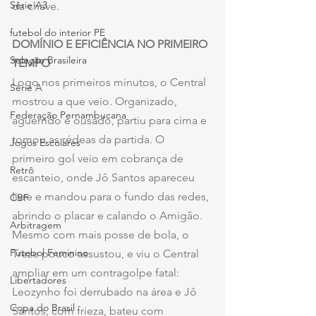
Série A3
da chave.
futebol do interior PE
DOMÍNIO E EFICIÊNCIA NO PRIMEIRO 
Seleção Brasileira
TEMPO
Logo nos primeiros minutos, o Central 
Série A
mostrou a que veio. Organizado, 
Federação Pernambucana
aguerrido e ousado, partiu para cima e 
tomou as rédeas da partida. O 
Jogos Escolares
primeiro gol veio em cobrança de 
Retrô
escanteio, onde Jô Santos apareceu 
livre e mandou para o fundo das redes, 
CBF
abrindo o placar e calando o Amigão. 
Arbitragem
Mesmo com mais posse de bola, o 
Futebol Feminino
Treze pouco assustou, e viu o Central 
ampliar em um contragolpe fatal: 
Libertadores
Leozynho foi derrubado na área e Jô 
Copa do Brasil
Santos, com frieza, bateu com 