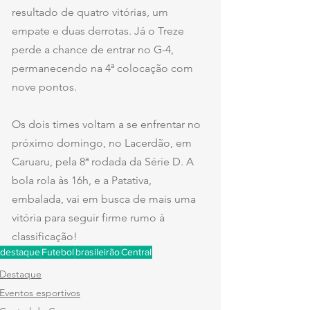
resultado de quatro vitórias, um 
empate e duas derrotas. Já o Treze 
perde a chance de entrar no G-4, 
permanecendo na 4ª colocação com 
nove pontos.
Os dois times voltam a se enfrentar no 
próximo domingo, no Lacerdão, em 
Caruaru, pela 8ª rodada da Série D. A 
bola rola às 16h, e a Patativa, 
embalada, vai em busca de mais uma 
vitória para seguir firme rumo à 
classificação!
destaque
Futebol
brasileirão
Central
Destaque
Eventos esportivos