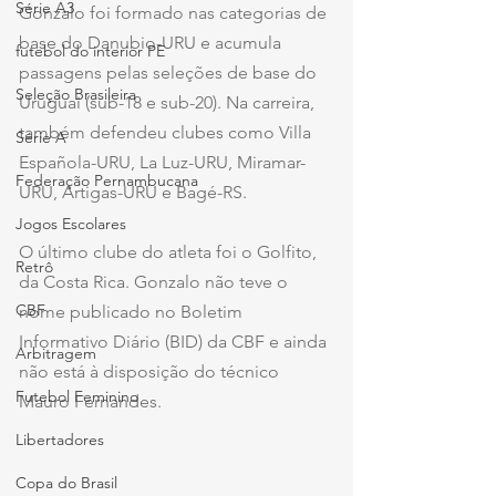
Série A3
Gonzalo foi formado nas categorias de 
base do Danubio-URU e acumula 
futebol do interior PE
passagens pelas seleções de base do 
Seleção Brasileira
Uruguai (sub-18 e sub-20). Na carreira, 
também defendeu clubes como Villa 
Série A
Española-URU, La Luz-URU, Miramar-
Federação Pernambucana
URU, Artigas-URU e Bagé-RS.
Jogos Escolares
O último clube do atleta foi o Golfito, 
Retrô
da Costa Rica. Gonzalo não teve o 
CBF
nome publicado no Boletim 
Informativo Diário (BID) da CBF e ainda 
Arbitragem
não está à disposição do técnico 
Futebol Feminino
Mauro Fernandes.
Libertadores
Copa do Brasil