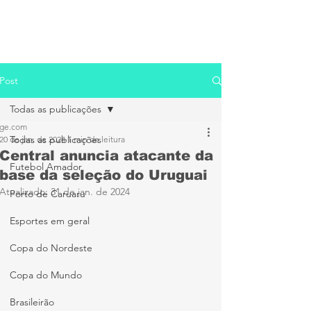
Post
Todas as publicações
ge.com
Todas as publicações
20 de jan. de 2024
1 min de leitura
Central anuncia atacante da
Futebol Amador
base da seleção do Uruguai
Atualizado:
31 de jan. de 2024
Porto de Caruaru
Esportes em geral
Copa do Nordeste
Copa do Mundo
Brasileirão