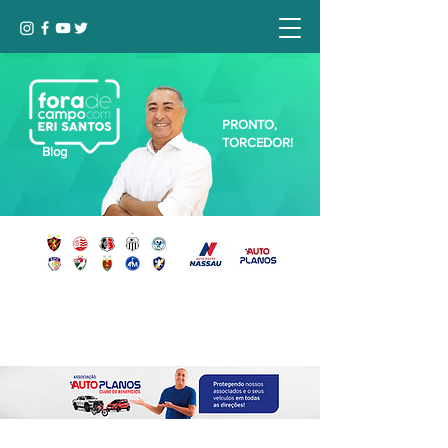
PRONTO,
TORCEDOR!
Blog
Seja bem-vindo, Torcedor (a)!