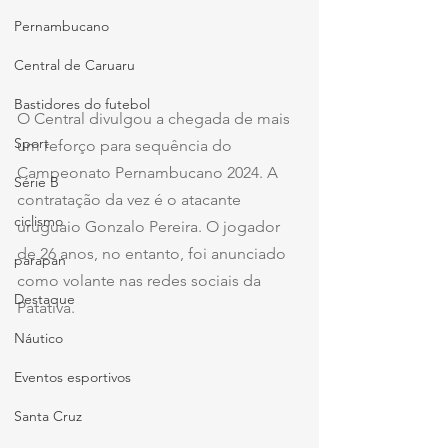
Pernambucano
Central de Caruaru
Bastidores do futebol
O Central divulgou a chegada de mais 
Sport
um reforço para sequência do 
Campeonato Pernambucano 2024. A 
Série B
contratação da vez é o atacante 
ciclismo
uruguaio Gonzalo Pereira. O jogador 
de 26 anos, no entanto, foi anunciado 
parapan
como volante nas redes sociais da 
Destaque
Patativa.
Náutico
Eventos esportivos
Santa Cruz