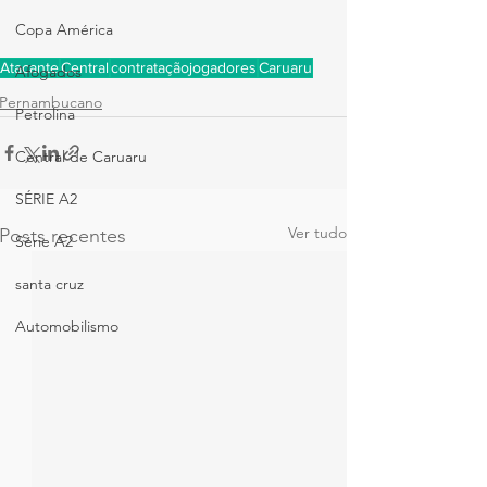
Copa América
Atacante
Central
contrataçãojogadores
Caruaru
Afogados
Pernambucano
Petrolina
Central de Caruaru
SÉRIE A2
Ver tudo
Posts recentes
Série A2
santa cruz
Automobilismo