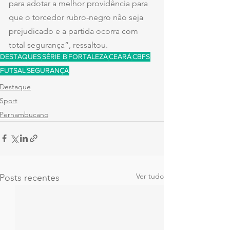
para adotar a melhor providência para 
que o torcedor rubro-negro não seja 
prejudicado e a partida ocorra com 
total segurança”, ressaltou.
DESTAQUES
SÉRIE B
FORTALEZA
CEARÁ
CBFS
FUTSAL
SEGURANÇA
Destaque
Sport
Pernambucano
Ver tudo
Posts recentes