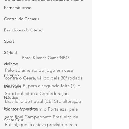
Pernambucano
Central de Caruaru
Bastidores do futebol
Sport
Série B
Foto: Klisman Gama/NE45
ciclismo
Pelo adiamento do jogo em casa 
parapan
contra o Ceará, válido pela 30ª rodada 
da Série B, para a segunda-feira (7), o 
Destaque
Sport solicitou à Confederação 
Náutico
Brasileira de Futsal (CBFS) a alteração 
Eventos esportivos
do confronto com o Fortaleza, pela 
semifinal Campeonato Brasileiro de 
Santa Cruz
Futsal, que já estava previsto para a 