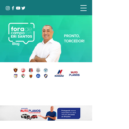
PRONTO,
TORCEDOR!
Blog
Seja bem-vindo, Torcedor (a)!