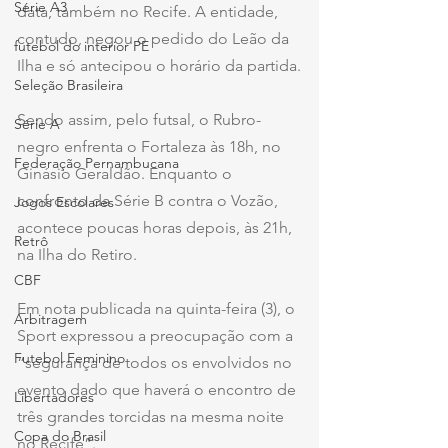
Série A3
data, também no Recife. A entidade, 
contudo, negou o pedido do Leão da 
futebol do interior PE
Ilha e só antecipou o horário da partida.
Seleção Brasileira
Sendo assim, pelo futsal, o Rubro-
Série A
negro enfrenta o Fortaleza às 18h, no 
Federação Pernambucana
Ginásio Geraldão. Enquanto o 
confronto da Série B contra o Vozão, 
Jogos Escolares
acontece poucas horas depois, às 21h, 
Retrô
na Ilha do Retiro.
CBF
Em nota publicada na quinta-feira (3), o 
Arbitragem
Sport expressou a preocupação com a 
Futebol Feminino
“segurança de todos os envolvidos no 
evento dado que haverá o encontro de 
Libertadores
três grandes torcidas na mesma noite 
Copa do Brasil
no Recife”.