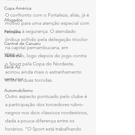
Copa América
O confronto com o Fortaleza, aliás, já é 
Afogados
motivo para uma atenção especial com 
relação à segurança. O atendado 
Petrolina
ônibus sofrido pela delegação tricolor 
Central de Caruaru
na capital pernambucana, em 
SÉRIE A2
fevereiro, logo depois do jogo contra 
o Sport pela Copa do Nordeste, 
Série A2
acirrou ainda mais o estranhamento 
santa cruz
entre as duas torcidas.
Automobilismo
Outro aspecto pontuado pelo clube é 
a participação dos torcedores rubro-
negros nos dois clássicos nordestinos, 
dada a pouca diferença entre os 
horários. “O Sport está trabalhando 