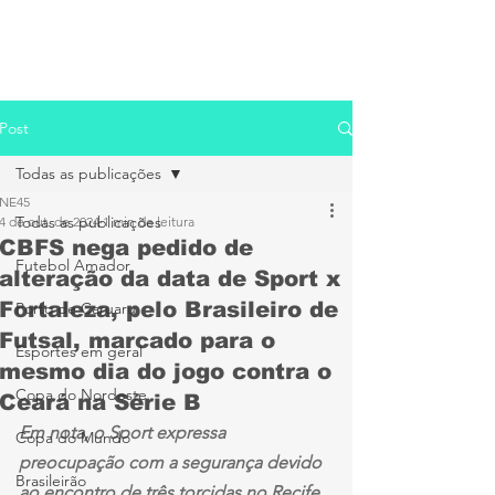
Post
Todas as publicações
NE45
Todas as publicações
4 de out. de 2024
1 min de leitura
CBFS nega pedido de
Futebol Amador
alteração da data de Sport x
Fortaleza, pelo Brasileiro de
Porto de Caruaru
Futsal, marcado para o
Esportes em geral
mesmo dia do jogo contra o
Copa do Nordeste
Ceará na Série B
Em nota, o Sport expressa 
Copa do Mundo
preocupação com a segurança devido 
Brasileirão
ao encontro de três torcidas no Recife