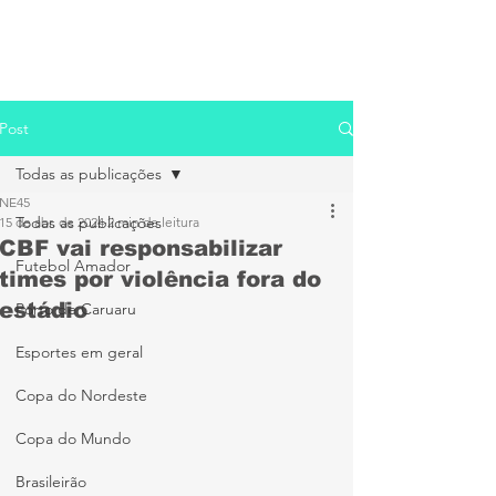
Post
Todas as publicações
NE45
Todas as publicações
15 de abr. de 2024
2 min de leitura
CBF vai responsabilizar
Futebol Amador
times por violência fora do
estádio
Porto de Caruaru
Esportes em geral
Copa do Nordeste
Copa do Mundo
Brasileirão