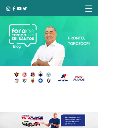
PRONTO,
TORCEDOR!
Blog
Seja bem-vindo, Torcedor (a)!