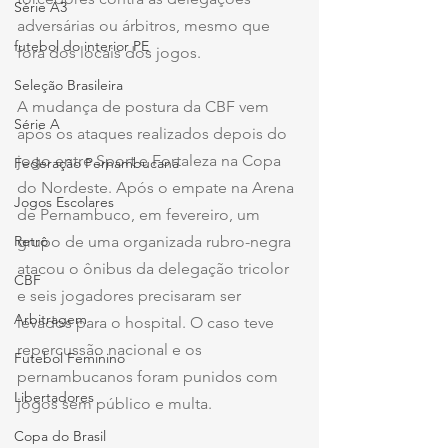
Série A3
adversárias ou árbitros, mesmo que 
futebol do interior PE
fora dos locais dos jogos.
Seleção Brasileira
A mudança de postura da CBF vem 
Série A
após os ataques realizados depois do 
jogo entre Sport e Fortaleza na Copa 
Federação Pernambucana
do Nordeste. Após o empate na Arena 
Jogos Escolares
de Pernambuco, em fevereiro, um 
grupo de uma organizada rubro-negra 
Retrô
atacou o ônibus da delegação tricolor 
CBF
e seis jogadores precisaram ser 
Arbitragem
levados para o hospital. O caso teve 
repercussão nacional e os 
Futebol Feminino
pernambucanos foram punidos com 
Libertadores
jogos sem público e multa.
Copa do Brasil