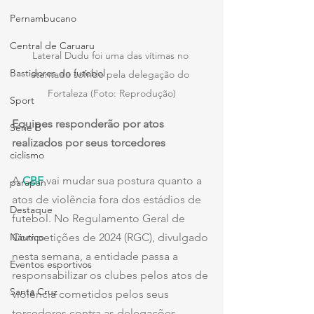
Pernambucano
Central de Caruaru
Lateral Dudu foi uma das vítimas no 
Bastidores do futebol
atentado sofrido pela delegação do 
Fortaleza (Foto: Reprodução)
Sport
Equipes responderão por atos 
Série B
realizados por seus torcedores
ciclismo
A 
CBF
 vai mudar sua postura quanto a 
parapan
atos de violência fora dos estádios de 
Destaque
futebol. No Regulamento Geral de 
Competições de 2024 (RGC), divulgado 
Náutico
nesta semana, a entidade passa a 
Eventos esportivos
responsabilizar os clubes pelos atos de 
Santa Cruz
violência cometidos pelos seus 
torcedores contra as delegações 