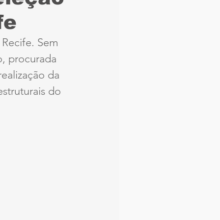
fe
aque
Náutico
 Recife. Sem 
o, procurada 
Seleção Brasileira
realização da 
struturais do 
Arbitragem