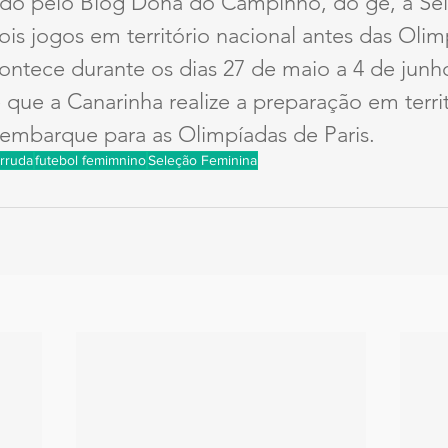
do pelo Blog Dona do Campinho, do ge, a Sel
dois jogos em território nacional antes das Olim
ontece durante os dias 27 de maio a 4 de junh
que a Canarinha realize a preparação em territ
 embarque para as Olimpíadas de Paris.
rruda
futebol femimnino
Seleção Feminina