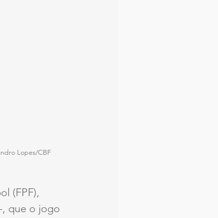
eandro Lopes/CBF
l (FPF), 
-, que o jogo 