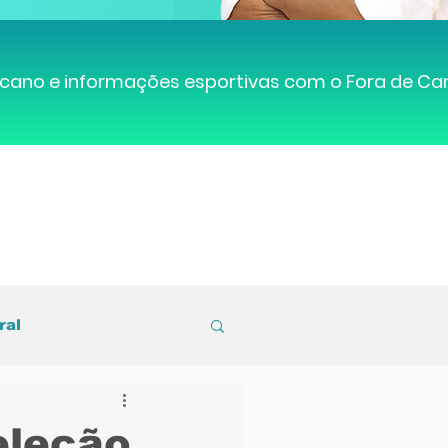
cano e informações esportivas com o Fora de C
ral
entral de Caruaru
eleção