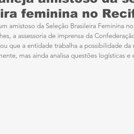
eira feminina no Reci
Sport
Série B
ciclismo
parapan
Dest
um amistoso da Seleção Brasileira Feminina no
lhes, a assessoria de imprensa da Confederaçã
anta Cruz
Série A3
futebol do interior PE
ou que a entidade trabalha a possibilidade da 
mente, mas ainda analisa questões logísticas e e
ernambucana
Jogos Escolares
Retrô
CBF
ertadores
Copa do Brasil
Copa América