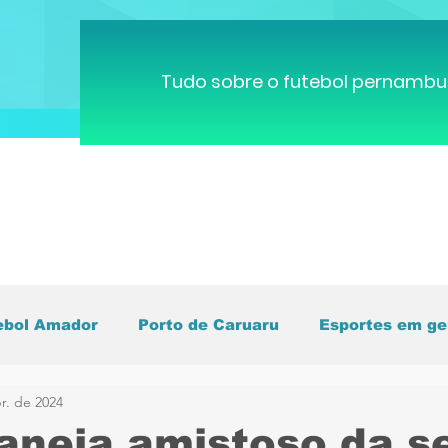
Tudo sobre o futebol pernambu
ebol Amador
Porto de Caruaru
Esportes em ge
r. de 2024
pa do Mundo
Brasileirão
Pernambucano
C
aneja amistoso da s