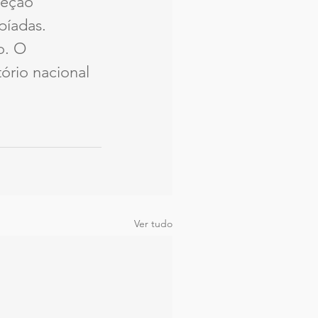
eção 
píadas. 
o. O 
ório nacional 
Ver tudo