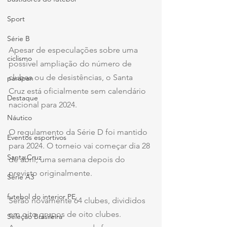
Sport
Série B
Apesar de especulações sobre uma 
ciclismo
possível ampliação do número de 
clubes ou de desistências, o Santa 
parapan
Cruz está oficialmente sem calendário 
Destaque
nacional para 2024.
Náutico
O regulamento da Série D foi mantido 
Eventos esportivos
para 2024. O torneio vai começar dia 28 
Santa Cruz
de abril, uma semana depois do 
previsto originalmente.
Série A3
futebol do interior PE
Serão novamente 64 clubes, divididos 
em oito grupos de oito clubes. 
Seleção Brasileira