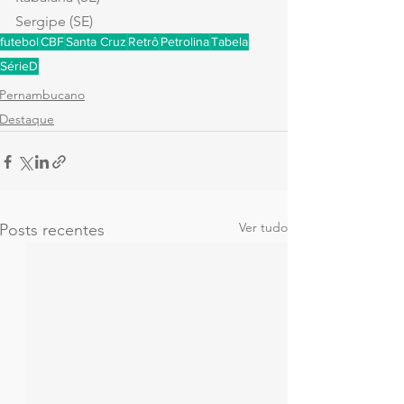
Sergipe (SE)
futebol
CBF
Santa Cruz
Retrô
Petrolina
Tabela
SérieD
Pernambucano
Destaque
Ver tudo
Posts recentes