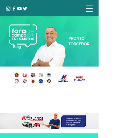
PRONTO,
TORCEDOR!
Blog
Seja bem-vindo, Torcedor (a)!