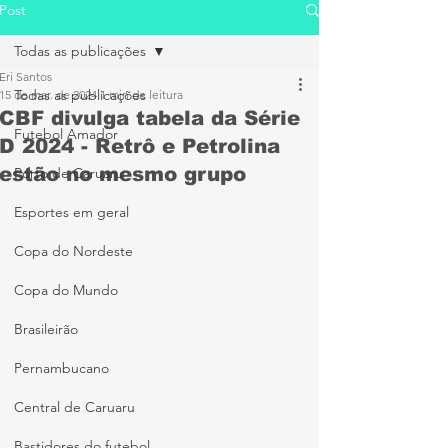
Post
Todas as publicações
Eri Santos
Todas as publicações
15 de mar. de 2024
1 min de leitura
CBF divulga tabela da Série
Futebol Amador
D 2024 - Retrô e Petrolina
estão no mesmo grupo
Porto de Caruaru
Esportes em geral
Copa do Nordeste
Copa do Mundo
Brasileirão
Pernambucano
Central de Caruaru
Bastidores do futebol