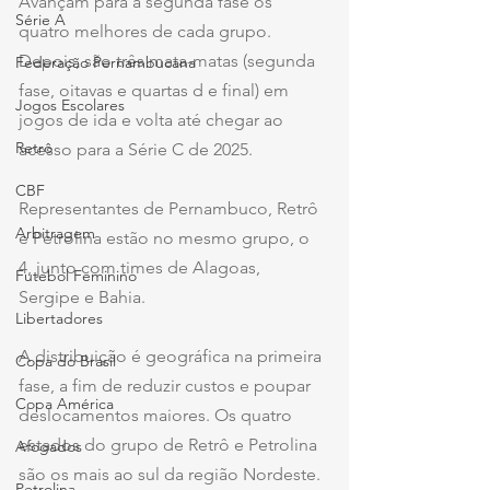
Avançam para a segunda fase os 
Série A
quatro melhores de cada grupo. 
Depois, são três mata-matas (segunda 
Federação Pernambucana
fase, oitavas e quartas d e final) em 
Jogos Escolares
jogos de ida e volta até chegar ao 
Retrô
acesso para a Série C de 2025.
CBF
Representantes de Pernambuco, Retrô 
Arbitragem
e Petrolina estão no mesmo grupo, o 
4, junto com times de Alagoas, 
Futebol Feminino
Sergipe e Bahia.
Libertadores
A distribuição é geográfica na primeira 
Copa do Brasil
fase, a fim de reduzir custos e poupar 
Copa América
deslocamentos maiores. Os quatro 
estados do grupo de Retrô e Petrolina 
Afogados
são os mais ao sul da região Nordeste.
Petrolina