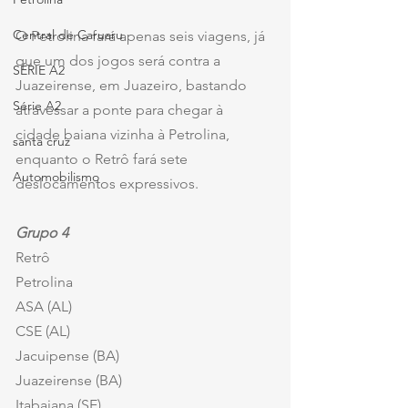
Central de Caruaru
O Petrolina fará apenas seis viagens, já 
que um dos jogos será contra a 
SÉRIE A2
Juazeirense, em Juazeiro, bastando 
Série A2
atravessar a ponte para chegar à 
cidade baiana vizinha à Petrolina, 
santa cruz
enquanto o Retrô fará sete 
Automobilismo
deslocamentos expressivos.
Grupo 4
Retrô
Petrolina
ASA (AL)
CSE (AL)
Jacuipense (BA)
Juazeirense (BA)
Itabaiana (SE)