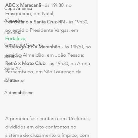
ABC x Maracanã 
- às 19h30, no 
Copa América
Frasqueirão, em Natal;
Afogados
Ferroviário x Santa Cruz-RN
 - às 19h30, 
no estádio Presidente Vargas, em 
Petrolina
Fortaleza
;
Central de Caruaru
Botafogo-PB x Maranhão
 - às 19h30, no 
estádio Almeidão, em João Pessoa;
SÉRIE A2
Retrô x Moto Club
 - às 19h30, na Arena 
Série A2
Pernambuco, em São Lourenço da 
Mata.
santa cruz
Automobilismo
A primeira fase contará com 16 clubes, 
divididos em oito confrontos no 
sistema de cruzamento olímpico, com 