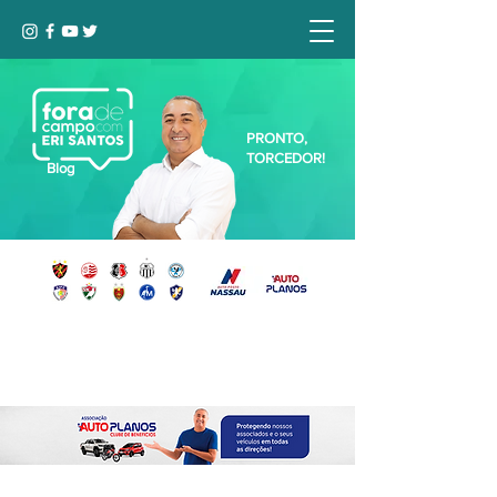
PRONTO,
TORCEDOR!
Blog
Seja bem-vindo, Torcedor (a)!