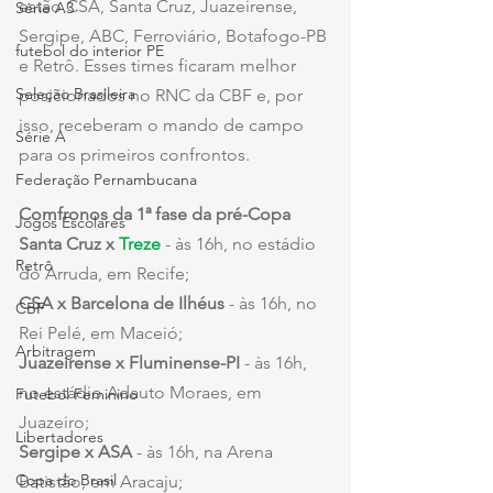
estão CSA, Santa Cruz, Juazeirense, 
Série A3
Sergipe, ABC, Ferroviário, Botafogo-PB 
futebol do interior PE
e Retrô. Esses times ficaram melhor 
Seleção Brasileira
posicionados no RNC da CBF e, por 
isso, receberam o mando de campo 
Série A
para os primeiros confrontos.
Federação Pernambucana
Comfronos da 1ª fase da pré-Copa
Jogos Escolares
Santa Cruz x 
Treze
- às 16h, no estádio 
Retrô
do Arruda, em Recife;
CSA x Barcelona de Ilhéus
 - às 16h, no 
CBF
Rei Pelé, em Maceió;
Arbitragem
Juazeirense x Fluminense-PI
 - às 16h, 
no estádio Adauto Moraes, em 
Futebol Feminino
Juazeiro;
Libertadores
Sergipe x ASA
 - às 16h, na Arena 
Copa do Brasil
Batistão, em Aracaju;