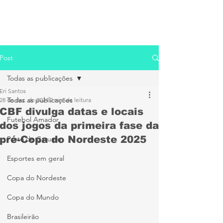
Post
Todas as publicações
Eri Santos
Todas as publicações
28 de dez. de 2024
2 min de leitura
CBF divulga datas e locais
Futebol Amador
dos jogos da primeira fase da
pré-Copa do Nordeste 2025
Porto de Caruaru
Esportes em geral
Copa do Nordeste
Copa do Mundo
Brasileirão