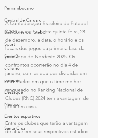
Pernambucano
Central de Caruaru
A Confederação Brasileira de Futebol 
(CBF) anunciou nesta quinta-feira, 28 
Bastidores do futebol
de dezembro, a data, o horário e os 
Sport
locais dos jogos da primeira fase da 
Série B
pré-Copa do Nordeste 2025. Os 
confrontos ocorrerão no dia 4 de 
ciclismo
janeiro, com as equipes divididas em 
parapan
oito duelos em que o time melhor 
ranqueado no Ranking Nacional de 
Destaque
Clubes (RNC) 2024 tem a vantagem de 
Náutico
jogar em casa.
Eventos esportivos
Entre os clubes que terão a vantagem 
Santa Cruz
de atuar em seus respectivos estádios 