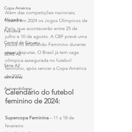
Copa América
Além das competições nacionais, 
Afogados
haverá em 2024 os Jogos Olímpicos de 
Paris, que acontecerão entre 25 de 
Petrolina
julho e 10 de agosto. A CBF prevê uma 
Central de Caruaru
pausa no Brasileirão Feminino durante 
essas disputas. O Brasil já tem vaga 
SÉRIE A2
olímpica assegurada no futebol 
Série A2
feminino, após vencer a Copa América 
de 2022.
santa cruz
Automobilismo
Calendário do futebol 
feminino de 2024:
Supercopa Feminina
 – 11 a 18 de 
fevereiro