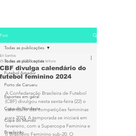
Post
Todas as publicações
Eri Santos
Todas as publicações
25 de dez. de 2023
1 min de leitura
CBF divulga calendário do
Futebol Amador
futebol feminino 2024
Porto de Caruaru
A Confederação Brasileira de Futebol 
Esportes em geral
(CBF) divulgou nesta sexta-feira (22) o 
Copa do Nordeste
calendário das competições femininas 
para 2024. A temporada se iniciará em 
Copa do Mundo
fevereiro, com a Supercopa Feminina e 
Brasileirão
o Brasileiro Feminino sub-20. O 