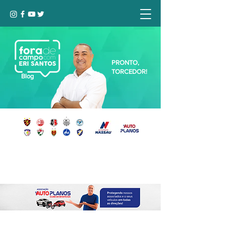
PRONTO,
TORCEDOR!
Blog
Seja bem-vindo, Torcedor (a)!