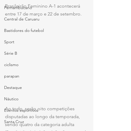
Brasileirão Feminino A-1 acontecerá 
Pernambucano
entre 17 de março e 22 de setembro.
Central de Caruaru
Bastidores do futebol
Sport
Série B
ciclismo
parapan
Destaque
Náutico
Ao todo, serão oito competições 
Eventos esportivos
disputadas ao longo da temporada, 
Santa Cruz
sendo quatro da categoria adulta 