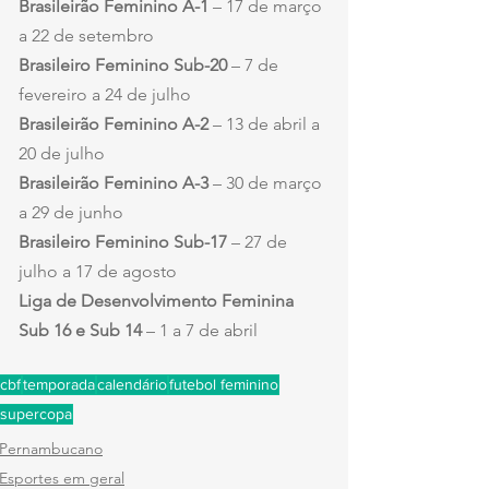
Brasileirão Feminino A-1
 – 17 de março 
a 22 de setembro
Brasileiro Feminino Sub-20
 – 7 de 
fevereiro a 24 de julho
Brasileirão Feminino A-2
 – 13 de abril a 
20 de julho
Brasileirão Feminino A-3
 – 30 de março 
a 29 de junho
Brasileiro Feminino Sub-17
 – 27 de 
julho a 17 de agosto
Liga de Desenvolvimento Feminina 
Sub 16 e Sub 14
 – 1 a 7 de abril
cbf
temporada
calendário
futebol feminino
supercopa
Pernambucano
Esportes em geral