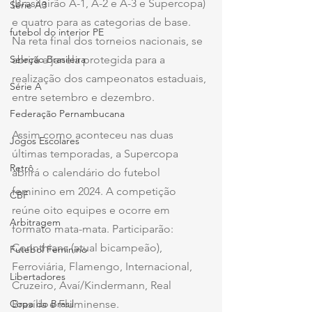
(Brasileirão A-1, A-2 e A-3 e Supercopa) 
Série A3
e quatro para as categorias de base. 
futebol do interior PE
Na reta final dos torneios nacionais, se 
Seleção Brasileira
abrirá a janela protegida para a 
realização dos campeonatos estaduais, 
Série A
entre setembro e dezembro.
Federação Pernambucana
Assim como aconteceu nas duas 
Jogos Escolares
últimas temporadas, a Supercopa 
Retrô
abrirá o calendário do futebol 
feminino em 2024. A competição 
CBF
reúne oito equipes e ocorre em 
Arbitragem
formato mata-mata. Participarão: 
Corinthians (atual bicampeão), 
Futebol Feminino
Ferroviária, Flamengo, Internacional, 
Libertadores
Cruzeiro, Avaí/Kindermann, Real 
Copa do Brasil
Brasília e Fluminense.