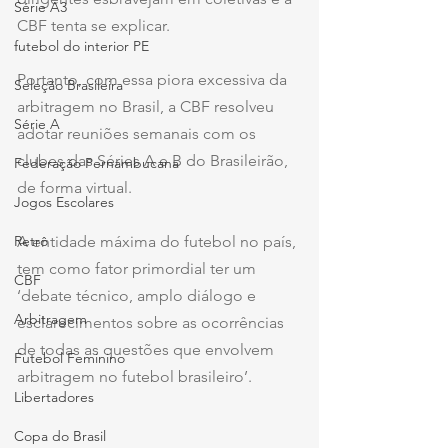
Série A3
CBF tenta se explicar.
futebol do interior PE
Portanto, com essa piora excessiva da 
Seleção Brasileira
arbitragem no Brasil, a CBF resolveu 
Série A
adotar reuniões semanais com os 
clubes das Séries A e B do Brasileirão, 
Federação Pernambucana
de forma virtual.
Jogos Escolares
Retrô
A entidade máxima do futebol no país, 
tem como fator primordial ter um 
CBF
‘debate técnico, amplo diálogo e 
Arbitragem
esclarecimentos sobre as ocorrências 
de todas as questões que envolvem 
Futebol Feminino
arbitragem no futebol brasileiro’.
Libertadores
Copa do Brasil