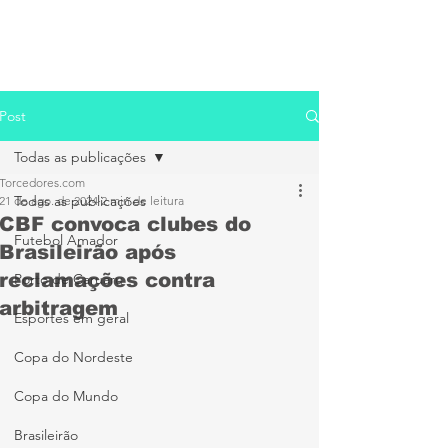
Post
Todas as publicações
Torcedores.com
Todas as publicações
21 de ago. de 2024
2 min de leitura
CBF convoca clubes do
Futebol Amador
Brasileirão após
reclamações contra
Porto de Caruaru
arbitragem
Esportes em geral
Copa do Nordeste
Copa do Mundo
Brasileirão