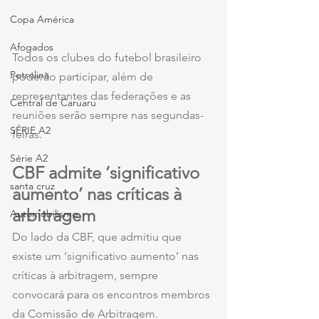
Copa América
Afogados
Todos os clubes do futebol brasileiro 
Petrolina
poderão participar, além de 
representantes das federações e as 
Central de Caruaru
reuniões serão sempre nas segundas-
SÉRIE A2
feiras.
Série A2
CBF admite ‘significativo 
santa cruz
aumento’ nas críticas à 
arbitragem
Automobilismo
Do lado da CBF, que admitiu que 
existe um ‘significativo aumento’ nas 
críticas à arbitragem, sempre 
convocará para os encontros membros 
da Comissão de Arbitragem.