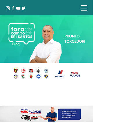
PRONTO,
TORCEDOR!
Blog
Seja bem-vindo, Torcedor (a)!