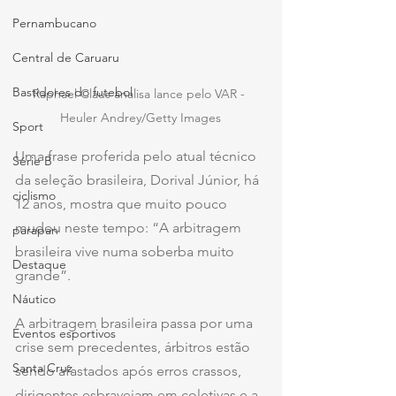
Pernambucano
Central de Caruaru
Bastidores do futebol
Raphael Claus analisa lance pelo VAR - 
Heuler Andrey/Getty Images
Sport
Uma frase proferida pelo atual técnico 
Série B
da seleção brasileira, Dorival Júnior, há 
ciclismo
12 anos, mostra que muito pouco 
mudou neste tempo: “A arbitragem 
parapan
brasileira vive numa soberba muito 
Destaque
grande”.
Náutico
A arbitragem brasileira passa por uma 
Eventos esportivos
crise sem precedentes, árbitros estão 
Santa Cruz
sendo afastados após erros crassos, 
dirigentes esbravejam em coletivas e a 