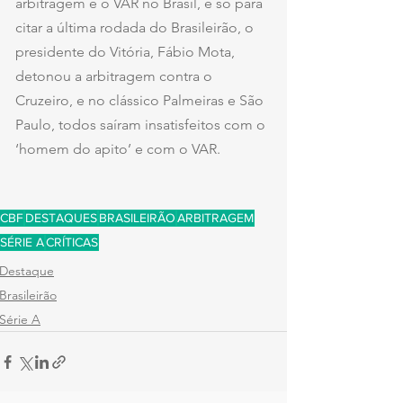
arbitragem e o VAR no Brasil, e só para 
citar a última rodada do Brasileirão, o 
presidente do Vitória, Fábio Mota, 
detonou a arbitragem contra o 
Cruzeiro, e no clássico Palmeiras e São 
Paulo, todos saíram insatisfeitos com o 
‘homem do apito’ e com o VAR.
CBF
DESTAQUES
BRASILEIRÃO
ARBITRAGEM
SÉRIE A
CRÍTICAS
Destaque
Brasileirão
Série A