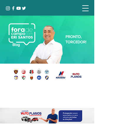
PRONTO,
TORCEDOR!
Blog
Seja bem-vindo, Torcedor (a)!