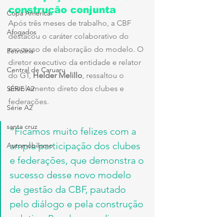
construção conjunta
Copa América
Após três meses de trabalho, a CBF 
Afogados
destacou o caráter colaborativo do 
processo de elaboração do modelo. O 
Petrolina
diretor executivo da entidade e relator 
Central de Caruaru
do GT, 
Helder Melillo
, ressaltou o 
envolvimento direto dos clubes e 
SÉRIE A2
federações.
Série A2
santa cruz
“Ficamos muito felizes com a 
ampla participação dos clubes 
Automobilismo
e federações, que demonstra o 
sucesso desse novo modelo 
de gestão da CBF, pautado 
pelo diálogo e pela construção 