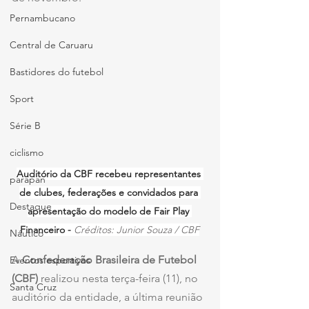
Pernambucano
Central de Caruaru
Bastidores do futebol
Sport
Série B
ciclismo
Auditório da CBF recebeu representantes 
parapan
de clubes, federações e convidados para 
Destaque
apresentação do modelo de Fair Play 
Financeiro - 
Créditos: Junior Souza / CBF
Náutico
A 
Confederação Brasileira de Futebol 
Eventos esportivos
(CBF)
 realizou nesta terça-feira (11), no 
Santa Cruz
auditório da entidade, a última reunião 