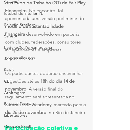
Série A3
do 
Grupo de Trabalho (GT) de Fair Play 
Financeiro
. No encontro, foi 
futebol do interior PE
apresentada uma versão preliminar do 
Seleção Brasileira
modelo de sustentabilidade 
financeira
 desenvolvido em parceria 
Série A
com clubes, federações, consultores 
Federação Pernambucana
independentes e empresas 
especializadas.
Jogos Escolares
Retrô
Os participantes poderão encaminhar 
sugestões até as 
18h do dia 14 de 
CBF
novembro
. A versão final do 
Arbitragem
regulamento será apresentada no 
Futebol Feminino
Summit CBF Academy
, marcado para o 
dia 26 de novembro
, no Rio de Janeiro.
Libertadores
Copa do Brasil
Participação coletiva e 