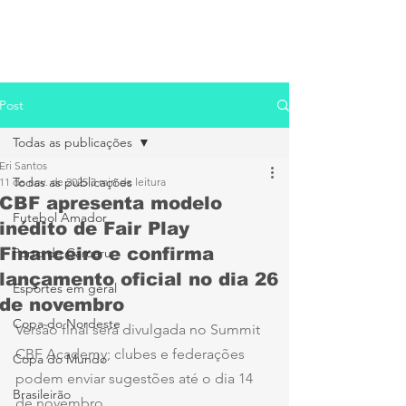
Post
Todas as publicações
Eri Santos
Todas as publicações
11 de nov. de 2025
3 min de leitura
CBF apresenta modelo
Futebol Amador
inédito de Fair Play
Financeiro e confirma
Porto de Caruaru
lançamento oficial no dia 26
Esportes em geral
de novembro
Copa do Nordeste
Versão final será divulgada no Summit 
CBF Academy; clubes e federações 
Copa do Mundo
podem enviar sugestões até o dia 14 
Brasileirão
de novembro.