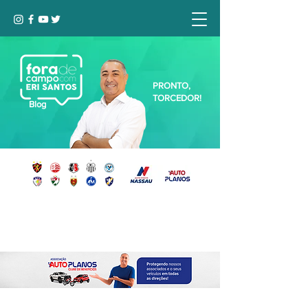
PRONTO,
TORCEDOR!
Blog
Seja bem-vindo, Torcedor (a)!