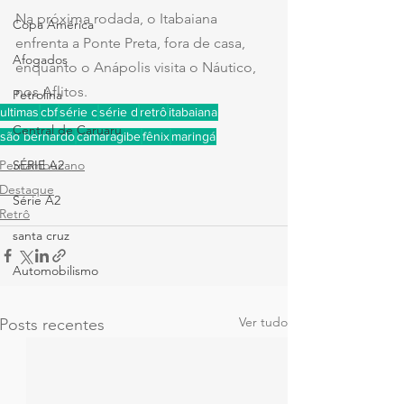
Na próxima rodada, o Itabaiana 
Copa América
enfrenta a Ponte Preta, fora de casa, 
Afogados
enquanto o Anápolis visita o Náutico, 
nos Aflitos.
Petrolina
ultimas
cbf
série c
série d
retrô
itabaiana
Central de Caruaru
são bernardo
camaragibe
fênix
maringá
Pernambucano
SÉRIE A2
Destaque
Série A2
Retrô
santa cruz
Automobilismo
Ver tudo
Posts recentes