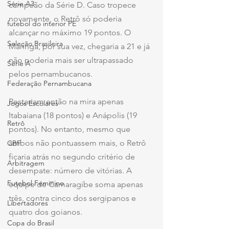
Série A3
campeão da Série D. Caso tropece 
novamente, o Retrô só poderia 
futebol do interior PE
alcançar no máximo 19 pontos. O 
Seleção Brasileira
Maringá, por sua vez, chegaria a 21 e já 
não poderia mais ser ultrapassado 
Série A
pelos pernambucanos.
Federação Pernambucana
Restariam então na mira apenas 
Jogos Escolares
Itabaiana (18 pontos) e Anápolis (19 
Retrô
pontos). No entanto, mesmo que 
ambos não pontuassem mais, o Retrô 
CBF
ficaria atrás no segundo critério de 
Arbitragem
desempate: número de vitórias. A 
Futebol Feminino
equipe de Camaragibe soma apenas 
três, contra cinco dos sergipanos e 
Libertadores
quatro dos goianos.
Copa do Brasil