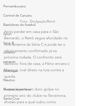
Pernambucano
Central de Caruaru
Foto:  Divulgação/Retrô
Bastidores do futebol
Após perder em casa para o São 
Sport
Bernardo, o Retrô segue afundado na 
Série B
vice-lanterna da Série C e pode ter o 
rebaixamento confirmado já na 
ciclismo
próxima rodada. O confronto será 
parapan
decisivo: fora de casa, a Fênix encara o 
Maringá, rival direto na luta contra a 
Destaque
queda.
Náutico
A queda seria um duro golpe no 
Eventos esportivos
primeiro ano do clube na Terceirona, 
Santa Cruz
divisão para a qual subiu como 