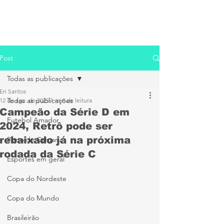
Post
Todas as publicações
Eri Santos
Todas as publicações
12 de ago. de 2025
1 min de leitura
Campeão da Série D em
Futebol Amador
2024, Retrô pode ser
rebaixado já na próxima
Porto de Caruaru
rodada da Série C
Esportes em geral
Copa do Nordeste
Copa do Mundo
Brasileirão