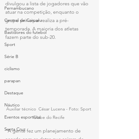
divulgou a lista de jogadores que vão 
Pernambucano
atuar na competição, enquanto o 
grupo principal realiza a pré-
Central de Caruaru
temporada. A maioria dos atletas 
Bastidores do futebol
fazem parte do sub-20. 
Sport
Série B
ciclismo
parapan
Destaque
Náutico
Auxiliar técnico  César Lucena - Foto: Sport 
Eventos esportivos
Clube do Recife 
Santa Cruz
"A gente fez um planejamento de 