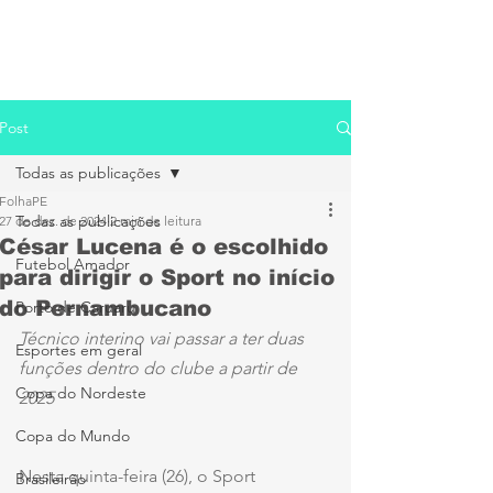
Post
Todas as publicações
FolhaPE
Todas as publicações
27 de dez. de 2024
2 min de leitura
César Lucena é o escolhido
Futebol Amador
para dirigir o Sport no início
do Pernambucano
Porto de Caruaru
Técnico interino vai passar a ter duas 
Esportes em geral
funções dentro do clube a partir de 
Copa do Nordeste
2025
Copa do Mundo
Nesta quinta-feira (26), o Sport 
Brasileirão