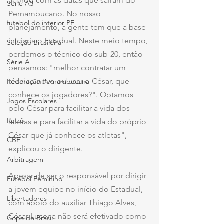
acordo com as datas que saíram do 
Série A3
Pernambucano. No nosso 
futebol do interior PE
planejamento, a gente tem que a base 
iniciaria o Estadual. Neste meio tempo, 
Seleção Brasileira
perdemos o técnico do sub-20, então 
Série A
pensamos: "melhor contratar um 
técnico novo ou usar o César, que 
Federação Pernambucana
conhece os jogadores?". Optamos 
Jogos Escolares
pelo César para facilitar a vida dos 
Retrô
atletas e para facilitar a vida do próprio 
César que já conhece os atletas", 
CBF
explicou o dirigente.
Arbitragem
Apesar de ser o responsável por dirigir 
Futebol Feminino
a jovem equipe no início do Estadual, 
Libertadores
com apoio do auxiliar Thiago Alves, 
César Lucena não será efetivado como 
Copa do Brasil