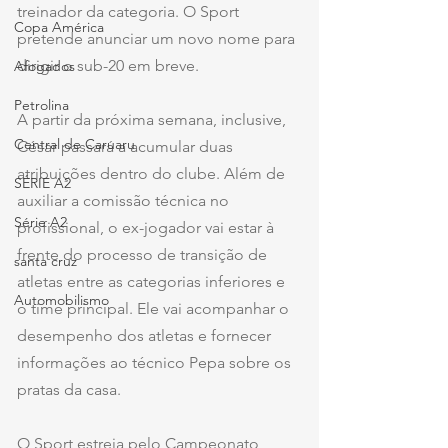
treinador da categoria. O Sport 
Copa América
pretende anunciar um novo nome para 
dirigir o sub-20 em breve.
Afogados
Petrolina
A partir da próxima semana, inclusive, 
Central de Caruaru
César passará a acumular duas 
atribuições dentro do clube. Além de 
SÉRIE A2
auxiliar a comissão técnica no 
Série A2
profissional, o ex-jogador vai estar à 
frente do processo de transição de 
santa cruz
atletas entre as categorias inferiores e 
Automobilismo
o time principal. Ele vai acompanhar o 
desempenho dos atletas e fornecer 
informações ao técnico Pepa sobre os 
pratas da casa. 
O Sport estreia pelo Campeonato 