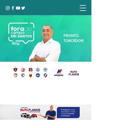
PRONTO,
TORCEDOR!
Blog
Seja bem-vindo, Torcedor (a)!