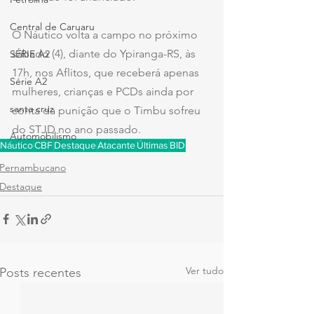
Central de Caruaru
O Náutico volta a campo no próximo 
sábado (4), diante do Ypiranga-RS, às 
SÉRIE A2
17h, nos Aflitos, que receberá apenas 
Série A2
mulheres, crianças e PCDs ainda por 
santa cruz
conta da punição que o Timbu sofreu 
do STJD no ano passado.
Automobilismo
Náutico
CBF
Destaque
Atacante
Últimas
BID
Pernambucano
Destaque
Ver tudo
Posts recentes