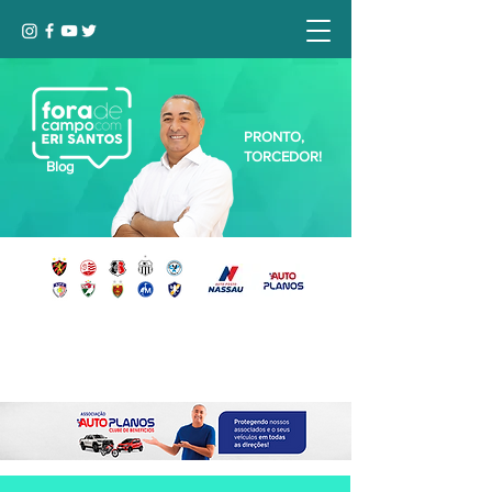
PRONTO,
TORCEDOR!
Blog
Seja bem-vindo, Torcedor (a)!