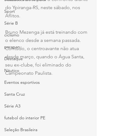
do Ypiranga-RS, neste sábado, nos 
Sport
Aflitos.
Série B
Bruno Mezenga já está treinando com 
ciclismo
o elenco desde a semana passada. 
parapan
Contudo, o centroavante não atua 
desde março, quando o Água Santa, 
Destaque
seu ex-clube, foi eliminado do 
Náutico
Campeonato Paulista.
Eventos esportivos
Santa Cruz
Série A3
futebol do interior PE
Seleção Brasileira