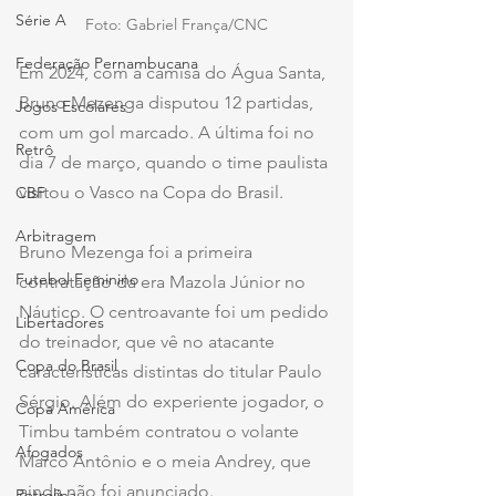
Série A
Foto: Gabriel França/CNC
Federação Pernambucana
Em 2024, com a camisa do Água Santa, 
Bruno Mezenga disputou 12 partidas, 
Jogos Escolares
com um gol marcado. A última foi no 
Retrô
dia 7 de março, quando o time paulista 
visitou o Vasco na Copa do Brasil.
CBF
Arbitragem
Bruno Mezenga foi a primeira 
Futebol Feminino
contratação da era Mazola Júnior no 
Náutico. O centroavante foi um pedido 
Libertadores
do treinador, que vê no atacante 
Copa do Brasil
características distintas do titular Paulo 
Sérgio. Além do experiente jogador, o 
Copa América
Timbu também contratou o volante 
Afogados
Marco Antônio e o meia Andrey, que 
ainda não foi anunciado.
Petrolina