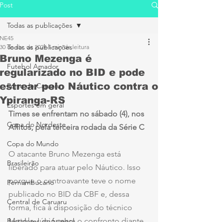
Post
Todas as publicações
NE45
Todas as publicações
30 de abr. de 2024
1 min de leitura
Bruno Mezenga é
Futebol Amador
regularizado no BID e pode
estrear pelo Náutico contra o
Porto de Caruaru
Ypiranga-RS
Esportes em geral
Times se enfrentam no sábado (4), nos 
Copa do Nordeste
Aflitos, pela terceira rodada da Série C
Copa do Mundo
O atacante Bruno Mezenga está 
Brasileirão
liberado para atuar pelo Náutico. Isso 
porque o centroavante teve o nome 
Pernambucano
publicado no BID da CBF e, dessa 
Central de Caruaru
forma, fica à disposição do técnico 
Mazola Júnior para o confronto diante 
Bastidores do futebol