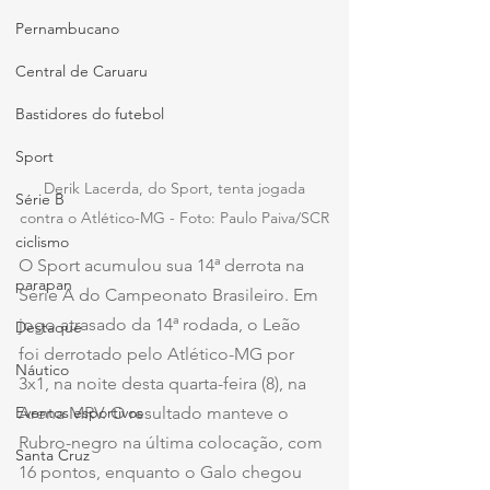
Pernambucano
Central de Caruaru
Bastidores do futebol
Sport
 Derik Lacerda, do Sport, tenta jogada 
Série B
contra o Atlético-MG - Foto: Paulo Paiva/SCR
ciclismo
O Sport acumulou sua 14ª derrota na 
parapan
Série A do Campeonato Brasileiro. Em 
jogo atrasado da 14ª rodada, o Leão 
Destaque
foi derrotado pelo Atlético-MG por 
Náutico
3x1, na noite desta quarta-feira (8), na 
Eventos esportivos
Arena MRV. O resultado manteve o 
Rubro-negro na última colocação, com 
Santa Cruz
16 pontos, enquanto o Galo chegou 