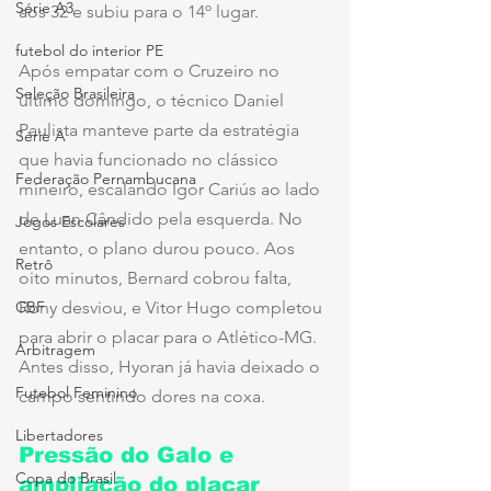
Série A3
aos 32 e subiu para o 14º lugar.    
futebol do interior PE
Após empatar com o Cruzeiro no 
Seleção Brasileira
último domingo, o técnico Daniel 
Paulista manteve parte da estratégia 
Série A
que havia funcionado no clássico 
Federação Pernambucana
mineiro, escalando Igor Cariús ao lado 
de Luan Cândido pela esquerda. No 
Jogos Escolares
entanto, o plano durou pouco. Aos 
Retrô
oito minutos, Bernard cobrou falta, 
CBF
Rony desviou, e Vitor Hugo completou 
para abrir o placar para o Atlético-MG. 
Arbitragem
Antes disso, Hyoran já havia deixado o 
Futebol Feminino
campo sentindo dores na coxa.
Libertadores
Pressão do Galo e 
Copa do Brasil
ampliação do placar