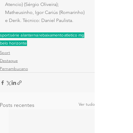
Atencio) (Sérgio Oliveira); 
Matheusinho, Igor Cariús (Romarinho) 
e Derik. Técnico: Daniel Paulista.
sport
série a
lanterna
rebaixamento
atletico mg
belo horizonte
Sport
Destaque
Pernambucano
Ver tudo
Posts recentes