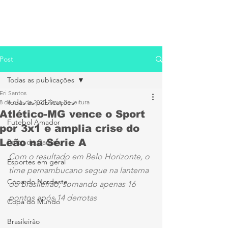
Post
Todas as publicações
Eri Santos
Todas as publicações
8 de out. de 2025
2 min de leitura
Atlético-MG vence o Sport
Futebol Amador
por 3x1 e amplia crise do
Leão na Série A
Porto de Caruaru
Com o resultado em Belo Horizonte, o 
Esportes em geral
time pernambucano segue na lanterna 
Copa do Nordeste
do Brasileirão, somando apenas 16 
pontos após 14 derrotas
Copa do Mundo
Brasileirão