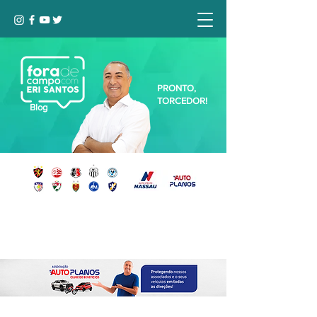
PRONTO,
TORCEDOR!
Blog
Seja bem-vindo, Torcedor (a)!