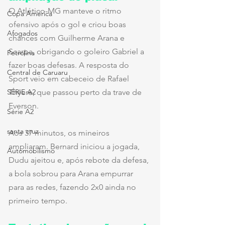
O Atlético-MG manteve o ritmo 
Copa América
ofensivo após o gol e criou boas 
Afogados
chances com Guilherme Arana e 
Scarpa, obrigando o goleiro Gabriel a 
Petrolina
fazer boas defesas. A resposta do 
Central de Caruaru
Sport veio em cabeceio de Rafael 
SÉRIE A2
Thyere, que passou perto da trave de 
Everson.
Série A2
santa cruz
Aos 37 minutos, os mineiros 
ampliaram. Bernard iniciou a jogada, 
Automobilismo
Dudu ajeitou e, após rebote da defesa, 
a bola sobrou para Arana empurrar 
para as redes, fazendo 2x0 ainda no 
primeiro tempo.