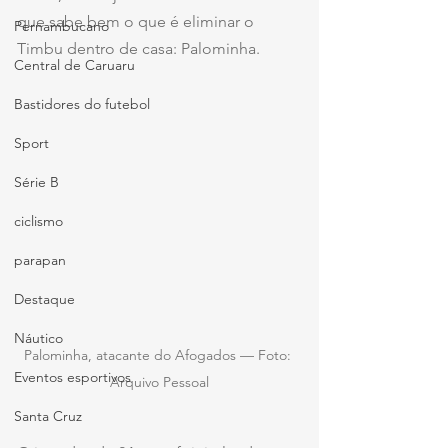
que sabe bem o que é eliminar o 
Pernambucano
Timbu dentro de casa: Palominha.
Central de Caruaru
Bastidores do futebol
Sport
Série B
ciclismo
parapan
Destaque
Náutico
Palominha, atacante do Afogados — Foto: 
Eventos esportivos
Arquivo Pessoal
Santa Cruz