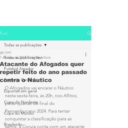
Post
Todas as publicações
ge.com
Todas as publicações
1 de mar. de 2024
1 min de leitura
Atacante do Afogados quer
Futebol Amador
repetir feito do ano passado
contra o Náutico
Porto de Caruaru
O Afogados vai encarar o Náutico 
Esportes em geral
nesta sexta-feira, às 20h, nos Aflitos, 
Copa do Nordeste
pelas quartas de final do 
Pernambucano 2024. Para tentar 
Copa do Mundo
conquistar a classificação para as 
Brasileirão
semis, a Coruja conta com um atacante 