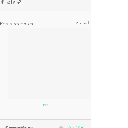
Ver tudo
Posts recentes
Comentários
0.0 / 5 (0)