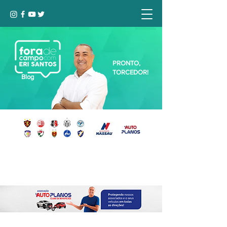
PRONTO,
TORCEDOR!
Blog
Seja bem-vindo, Torcedor (a)!