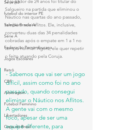
O jogador de 24 anos foi titular do 
Série A3
Salgueiro na partida que eliminou o 
futebol do interior PE
Náutico nas quartas do ano passado, 
Seleção Brasileira
também nos Aflitos. Ele, inclusive, 
converteu duas das 34 penalidades 
Série A
cobradas após o empate em 1 a 1 no 
Federação Pernambucana
tempo normal. Agora, ele quer repetir 
o feito atuando pela Coruja.
Jogos Escolares
Retrô
- Sabemos que vai ser um jogo 
CBF
difícil, assim como foi no ano 
passado, quando consegui 
Arbitragem
eliminar o Náutico nos Aflitos. 
Futebol Feminino
A gente vai com o mesmo 
Libertadores
foco, apesar de ser uma 
equipe diferente, para 
Copa do Brasil