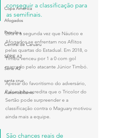
conseguir a classificação para 
Copa América
as semifinais.
Afogados
Petrolina
Esta é a segunda vez que Náutico e 
Afogados se enfrentam nos Aflitos 
Central de Caruaru
pelas quartas do Estadual. Em 2018, o 
SÉRIE A2
Timbu venceu por 1 a 0 com gol 
marcado pelo atacante Júnior Timbó.
Série A2
santa cruz
Apesar do favoritismo do adversário, 
Palominha acredita que o Tricolor do 
Automobilismo
Sertão pode surpreender e a 
classificação contra o Maguary motivou 
ainda mais a equipe.
São chances reais de 